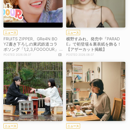
ニュース
ニュース
FRUITS ZIPPER、GRe4N BO
横野すみれ、発売中『PARAD
YZ書き下ろしの東武鉄道コラ
E』で初登場＆裏表紙を飾る！
ボソング「1,2,3,FOOOOUR」
【アザーカット掲載】
をリリース＆MV公開！
2026.08.07
2026.08.07
ニュース
ニュース