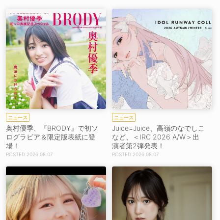
ニュース
ニュース
奥村優季、『BRODY』で初ソ
Juice=Juice、高嶺のなでしこ
ログラビア＆限定版表紙に登
など、＜IRC 2026 A/W＞出
場！
演者第2弾発表！
2026.08.07
2026.08.07