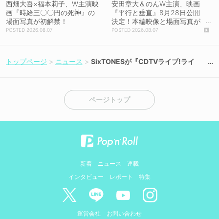
西畑大吾×福本莉子、W主演映
安田章大＆のんW主演、映画
画『時給三〇〇円の死神』の
『平行と垂直』8月28日公開
場面写真が初解禁！
決定！本編映像と場面写真が
初解禁！
2026.08.07
2026.08.07
トップページ
ニュース
SixTONESが『CDTVライブ!ライ
ブ!』6月のマンスリーに決定！西野
カナ×NiziU、櫻坂46ら豪華女性アー
ティストも出演
ページトップ
新着
ニュース
連載
インタビュー
レポート
特集
運営会社
お問い合わせ