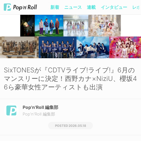
新着
ニュース
連載
インタビュー
レポ
SixTONESが『CDTVライブ!ライブ!』6月の
マンスリーに決定！西野カナ×NiziU、櫻坂4
6ら豪華女性アーティストも出演
Pop'n'Roll 編集部
Pop'n'Roll 編集部
2026.05.18