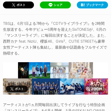
シェア
ブックマーク
ポスト
TBSは、6月1日よる7時から『CDTVライブ!ライブ!』を2時間
生放送する。今年デビュー6周年を迎えたSixTONESが、6月の
「マンスリーライブ!」に毎回出演することが決定した。また、
西野カナ feat. NiziU、櫻坂46、Girls²、CUTIE STREETら豪華
女性アーティスト陣も集結し、最新曲や話題曲をフルサイズで
熱唱する。
ポスト
アーティストが1ヵ月間毎回出演してライブを行なう特別企画
「マンスリーライブ!」を6月も開催。5月のSEKAI NO OWARI