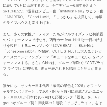
に続いて6月に出演するのは、今年デビュー6周年を迎えた
SixTONESだ。1週目はデビュー曲「Imitation Rain」やヒット曲
「ABARERO」「Good Luck!」「こっから」を披露して、赤坂
のライブハウスを盛り上げる。
また、多くの女性アーティストたちがフルサイズテレビ初披露
のパフォーマンスで行なう。西野カナ feat. NiziUは一日の始ま
りを後押しするエールソング「LOVE BEAT」、櫻坂46は
「Lonesome rabbit」を披露。CUTIE STREETは大人気テレビ
アニメのエンディングテーマ「キュートなキューたい」をパフ
ォーマンスする。さらにGirls²は、グループ単独で『CDTVライ
ブ!ライブ!』に初登場。後日発表される歌唱曲にも注目が集ま
る。
ほかにも、サッカー日本代表「最高の景色を2026」オフィシ
ャルアンバサダーとしてJO1・INIから特別に結成されたユニッ
ト・JI BLUEが日本代表へ向けた応援ソング「景色」を、Aぇ!
groupがグループ初主演映画の主題歌「でこぼこライフ」をそ