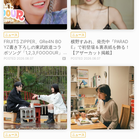
ニュース
ニュース
FRUITS ZIPPER、GRe4N BO
横野すみれ、発売中『PARAD
YZ書き下ろしの東武鉄道コラ
E』で初登場＆裏表紙を飾る！
ボソング「1,2,3,FOOOOUR」
【アザーカット掲載】
をリリース＆MV公開！
2026.08.07
2026.08.07
ニュース
ニュース