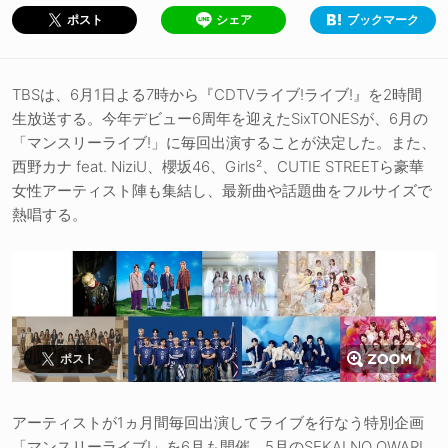
シェア
ブックマーク
ポスト
TBSは、6月1日よる7時から『CDTVライブ!ライブ!』を2時間
生放送する。今年デビュー6周年を迎えたSixTONESが、6月の
「マンスリーライブ!」に毎回出演することが決定した。また、
西野カナ feat. NiziU、櫻坂46、Girls²、CUTIE STREETら豪華
女性アーティスト陣も集結し、最新曲や話題曲をフルサイズで
熱唱する。
ポスト
アーティストが1ヵ月間毎回出演してライブを行なう特別企画
「マンスリーライブ!」を6月も開催。5月のSEKAI NO OWARI