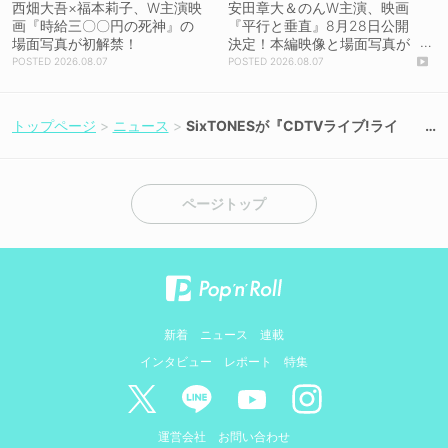
西畑大吾×福本莉子、W主演映
安田章大＆のんW主演、映画
画『時給三〇〇円の死神』の
『平行と垂直』8月28日公開
場面写真が初解禁！
決定！本編映像と場面写真が
初解禁！
2026.08.07
2026.08.07
トップページ
ニュース
SixTONESが『CDTVライブ!ライ
ブ!』6月のマンスリーに決定！西野
カナ×NiziU、櫻坂46ら豪華女性アー
ティストも出演
ページトップ
新着
ニュース
連載
インタビュー
レポート
特集
運営会社
お問い合わせ