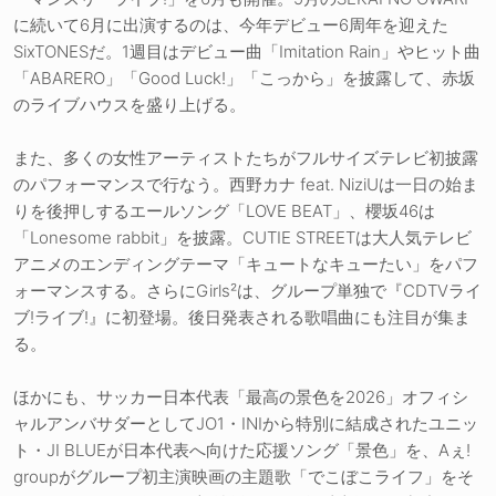
に続いて6月に出演するのは、今年デビュー6周年を迎えた
SixTONESだ。1週目はデビュー曲「Imitation Rain」やヒット曲
「ABARERO」「Good Luck!」「こっから」を披露して、赤坂
のライブハウスを盛り上げる。
また、多くの女性アーティストたちがフルサイズテレビ初披露
のパフォーマンスで行なう。西野カナ feat. NiziUは一日の始ま
りを後押しするエールソング「LOVE BEAT」、櫻坂46は
「Lonesome rabbit」を披露。CUTIE STREETは大人気テレビ
アニメのエンディングテーマ「キュートなキューたい」をパフ
ォーマンスする。さらにGirls²は、グループ単独で『CDTVライ
ブ!ライブ!』に初登場。後日発表される歌唱曲にも注目が集ま
る。
ほかにも、サッカー日本代表「最高の景色を2026」オフィシ
ャルアンバサダーとしてJO1・INIから特別に結成されたユニッ
ト・JI BLUEが日本代表へ向けた応援ソング「景色」を、Aぇ!
groupがグループ初主演映画の主題歌「でこぼこライフ」をそ