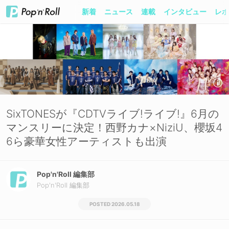
新着
ニュース
連載
インタビュー
レポ
SixTONESが『CDTVライブ!ライブ!』6月の
マンスリーに決定！西野カナ×NiziU、櫻坂4
6ら豪華女性アーティストも出演
Pop'n'Roll 編集部
Pop'n'Roll 編集部
2026.05.18