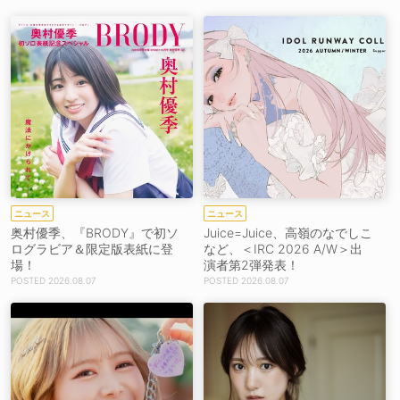
ニュース
ニュース
奥村優季、『BRODY』で初ソ
Juice=Juice、高嶺のなでしこ
ログラビア＆限定版表紙に登
など、＜IRC 2026 A/W＞出
場！
演者第2弾発表！
2026.08.07
2026.08.07