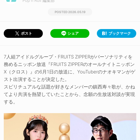
Pop'n'Roll 編集部
2026.05.19
シェア
ブックマーク
ポスト
7人組アイドルグループ・FRUITS ZIPPERがパーソナリティを
務めるニッポン放送『FRUITS ZIPPERのオールナイトニッポン
X（クロス）』の6月1日の放送に、YouTuberのナオキマンがゲ
スト出演することが決定した。
スピリチュアルな話題が好きなメンバーの鎮西寿々歌が、かね
てより共演を熱望していたことから、念願の生放送対談が実現
する。