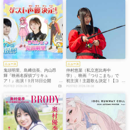
ニュース
ニュース
鬼頭明里、島﨑信長、内山昂
仲村悠菜（私立恵比寿中
輝『映画名探偵プリキュ
学）、映画『つりこまち』で
ア！』出演！9月18日公開
初主演！主題歌も決定！【コ
【コメントあり】
メントあり】
2026.08.09
2026.08.08