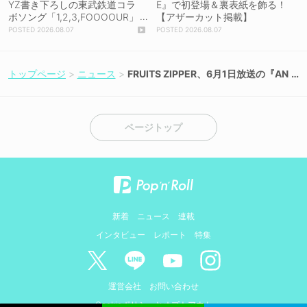
YZ書き下ろしの東武鉄道コラ
E』で初登場＆裏表紙を飾る！
ボソング「1,2,3,FOOOOUR」
【アザーカット掲載】
をリリース＆MV公開！
2026.08.07
2026.08.07
トップページ
ニュース
FRUITS ZIPPER、6月1日放送の『AN
NX』にナオキマンがゲスト出演！
ページトップ
新着
ニュース
連載
インタビュー
レポート
特集
運営会社
お問い合わせ
Cookieポリシーとオプトアウト