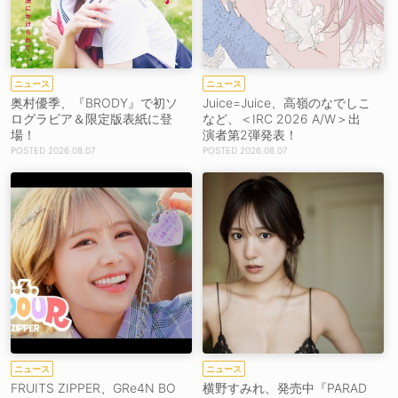
ニュース
ニュース
奥村優季、『BRODY』で初ソ
Juice=Juice、高嶺のなでしこ
ログラビア＆限定版表紙に登
など、＜IRC 2026 A/W＞出
場！
演者第2弾発表！
2026.08.07
2026.08.07
ニュース
ニュース
FRUITS ZIPPER、GRe4N BO
横野すみれ、発売中『PARAD