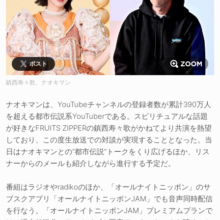
ポスト
鎮西寿々歌、ナオキマン
ナオキマンは、YouTubeチャンネルの登録者数が累計390万人
を超える都市伝説系YouTuberである。スピリチュアルな話題
が好きなFRUITS ZIPPERの鎮西寿々歌がかねてより共演を熱望
しており、この度生放送での対談が実現することとなった。当
日はナオキマンとの“都市伝説”トークをくり広げるほか、リス
ナーからのメールも紹介しながら進行する予定だ。
番組はラジオやradikoのほか、「オールナイトニッポン」のサ
ブスクアプリ「オールナイトニッポンJAM」でも音声同時配信
を行なう。「オールナイトニッポンJAM」プレミアムプランで