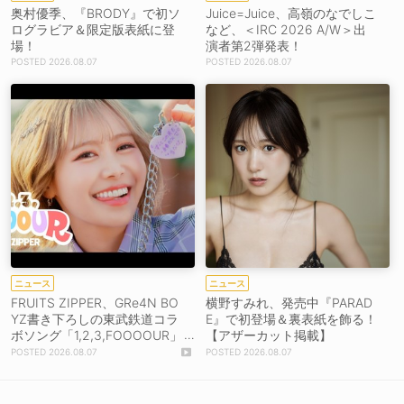
奥村優季、『BRODY』で初ソ
Juice=Juice、高嶺のなでしこ
ログラビア＆限定版表紙に登
など、＜IRC 2026 A/W＞出
場！
演者第2弾発表！
2026.08.07
2026.08.07
ニュース
ニュース
FRUITS ZIPPER、GRe4N BO
横野すみれ、発売中『PARAD
YZ書き下ろしの東武鉄道コラ
E』で初登場＆裏表紙を飾る！
ボソング「1,2,3,FOOOOUR」
【アザーカット掲載】
をリリース＆MV公開！
2026.08.07
2026.08.07