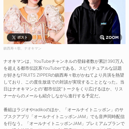
ポスト
鎮西寿々歌、ナオキマン
ナオキマンは、YouTubeチャンネルの登録者数が累計390万人
を超える都市伝説系YouTuberである。スピリチュアルな話題
が好きなFRUITS ZIPPERの鎮西寿々歌がかねてより共演を熱望
しており、この度生放送での対談が実現することとなった。当
日はナオキマンとの“都市伝説”トークをくり広げるほか、リス
ナーからのメールも紹介しながら進行する予定だ。
番組はラジオやradikoのほか、「オールナイトニッポン」のサ
ブスクアプリ「オールナイトニッポンJAM」でも音声同時配信
を行なう。「オールナイトニッポンJAM」プレミアムプランで