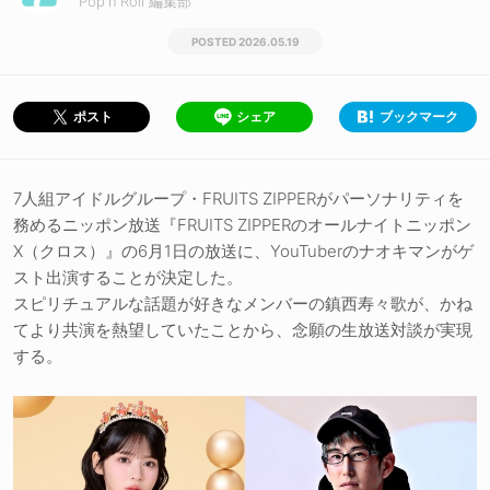
Pop'n'Roll 編集部
2026.05.19
シェア
ブックマーク
ポスト
7人組アイドルグループ・FRUITS ZIPPERがパーソナリティを
務めるニッポン放送『FRUITS ZIPPERのオールナイトニッポン
X（クロス）』の6月1日の放送に、YouTuberのナオキマンがゲ
スト出演することが決定した。
スピリチュアルな話題が好きなメンバーの鎮西寿々歌が、かね
てより共演を熱望していたことから、念願の生放送対談が実現
する。