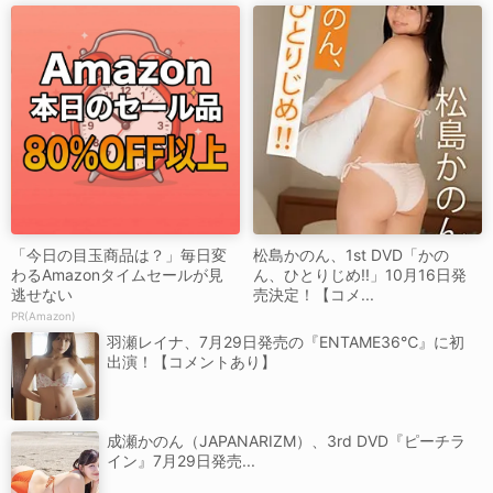
「今日の目玉商品は？」毎日変
松島かのん、1st DVD「かの
わるAmazonタイムセールが見
ん、ひとりじめ!!」10月16日発
逃せない
売決定！【コメ...
PR(Amazon)
羽瀬レイナ、7月29日発売の『ENTAME36℃』に初
出演！【コメントあり】
成瀬かのん（JAPANARIZM）、3rd DVD『ピーチラ
イン』7月29日発売...