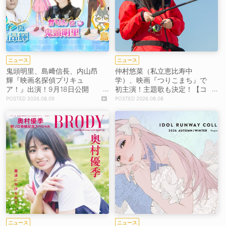
ニュース
ニュース
鬼頭明里、島﨑信長、内山昂
仲村悠菜（私立恵比寿中
輝『映画名探偵プリキュ
学）、映画『つりこまち』で
ア！』出演！9月18日公開
初主演！主題歌も決定！【コ
【コメントあり】
メントあり】
2026.08.09
2026.08.08
ニュース
ニュース