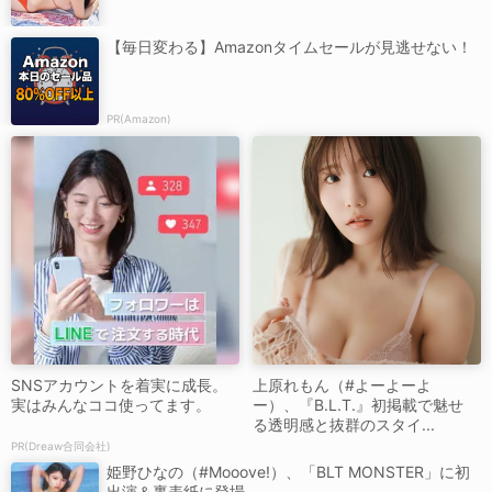
【毎日変わる】Amazonタイムセールが見逃せない！
PR(Amazon)
SNSアカウントを着実に成長。
上原れもん（#よーよーよ
実はみんなココ使ってます。
ー）、『B.L.T.』初掲載で魅せ
る透明感と抜群のスタイ...
PR(Dreaw合同会社)
姫野ひなの（#Mooove!）、「BLT MONSTER」に初
出演＆裏表紙に登場...