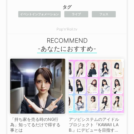
タグ
イベントインフォメーション
ライブ
フェス
Pop'n'Roll.tv
RECOMMEND
「持ち家を売る時のNG行
アソビシステムのアイドル
為」知ってるだけで得する
プロジェクト『KAWAII LA
事とは
B.』にデビューを目指す...