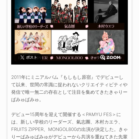
ポスト
2011年にミニアルバム『もしもし原宿』でデビューし
て以来、世間の常識に捉われないクリエイティビティや
発信で唯一無二の存在として注目を集めてきたきゃりー
ぱみゅぱみゅ。
デビュー15周年を迎えて開催する＜PAMYU FES＞に
は、新しい学校のリーダーズ、氣志團、木村カエラ、
FRUITS ZIPPER、MONGOL800の出演が決定した。きゃ
りーぱみゅぱみゅがデビューから共演を重ねてきた先輩