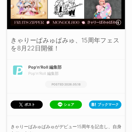
きゃりーぱみゅぱみゅ、15周年フェス
を8月22日開催！
Pop'n'Roll 編集部
Pop'n'Roll 編集部
2026.05.18
シェア
ブックマーク
ポスト
きゃりーぱみゅぱみゅがデビュー15周年を記念し、自身