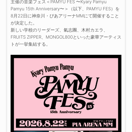
主催の音楽フェス＜PAMYU FES 〜Kyary Pamyu
Pamyu 15th Anniversary〜＞（以下、PAMYU FES）を
8月22日に神奈川・ぴあアリーナMMにて開催すること
が決定した。
新しい学校のリーダーズ、氣志團、木村カエラ、
FRUITS ZIPPER、MONGOL800といった豪華アーティス
トが一挙集結する。