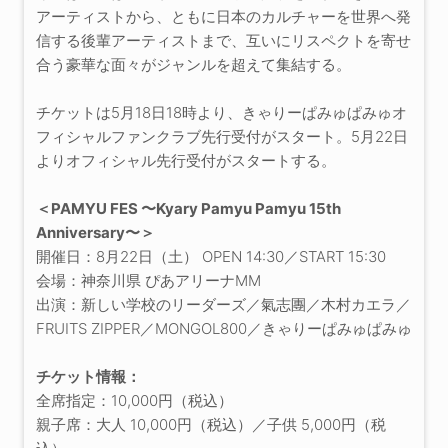
アーティストから、ともに日本のカルチャーを世界へ発
信する後輩アーティストまで、互いにリスペクトを寄せ
合う豪華な面々がジャンルを超えて集結する。
チケットは5月18日18時より、きゃりーぱみゅぱみゅオ
フィシャルファンクラブ先行受付がスタート。5月22日
よりオフィシャル先行受付がスタートする。
＜PAMYU FES 〜Kyary Pamyu Pamyu 15th
Anniversary〜＞
開催日：8月22日（土） OPEN 14:30／START 15:30
会場：神奈川県 ぴあアリーナMM
出演：新しい学校のリーダーズ／氣志團／木村カエラ／
FRUITS ZIPPER／MONGOL800／きゃりーぱみゅぱみゅ
チケット情報：
全席指定：10,000円（税込）
親子席：大人 10,000円（税込）／子供 5,000円（税