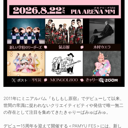
ポスト
2011年にミニアルバム『もしもし原宿』でデビューして以来、
世間の常識に捉われないクリエイティビティや発信で唯一無二
の存在として注目を集めてきたきゃりーぱみゅぱみゅ。
デビュー15周年を迎えて開催する＜PAMYU FES＞には、新し