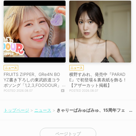
ニュース
ニュース
FRUITS ZIPPER、GRe4N BO
横野すみれ、発売中『PARAD
YZ書き下ろしの東武鉄道コラ
E』で初登場＆裏表紙を飾る！
ボソング「1,2,3,FOOOOUR」
【アザーカット掲載】
をリリース＆MV公開！
2026.08.07
2026.08.07
トップページ
ニュース
きゃりーぱみゅぱみゅ、15周年フェ
スを8月22日開催！
ページトップ