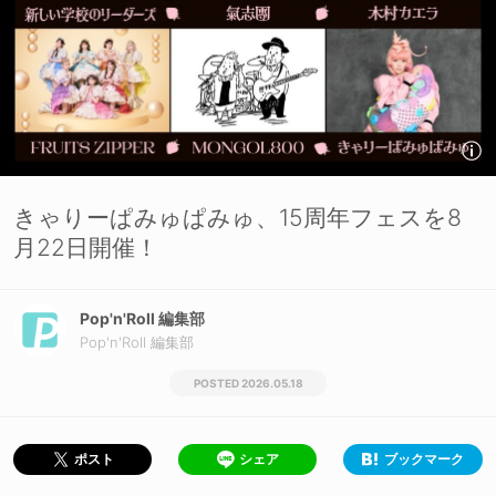
きゃりーぱみゅぱみゅ、15周年フェスを8
月22日開催！
Pop'n'Roll 編集部
Pop'n'Roll 編集部
2026.05.18
シェア
ブックマーク
ポスト