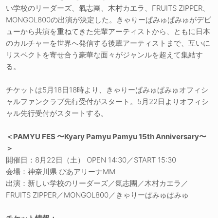
い学校のリーダーズ、氣志團、木村カエラ、FRUITS ZIPPER、
MONGOL800の出演が決定した。きゃりーぱみゅぱみゅがデビ
ューから共演を重ねてきた先輩アーティストから、ともに日本
のカルチャーを世界へ発信する後輩アーティストまで、互いに
リスペクトを寄せ合う豪華な面々がジャンルを超えて集結す
る。
チケットは5月18日18時より、きゃりーぱみゅぱみゅオフィシ
ャルファンクラブ先行受付がスタート。5月22日よりオフィシ
ャル先行受付がスタートする。
＜PAMYU FES 〜Kyary Pamyu Pamyu 15th Anniversary〜
＞
開催日：8月22日（土） OPEN 14:30／START 15:30
会場：神奈川県 ぴあアリーナMM
出演：新しい学校のリーダーズ／氣志團／木村カエラ／
FRUITS ZIPPER／MONGOL800／きゃりーぱみゅぱみゅ