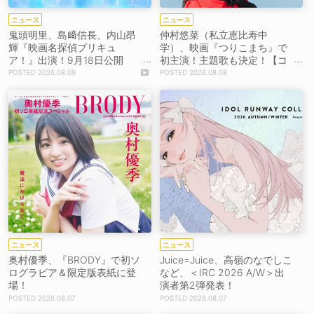
ニュース
ニュース
鬼頭明里、島﨑信長、内山昂
仲村悠菜（私立恵比寿中
輝『映画名探偵プリキュ
学）、映画『つりこまち』で
ア！』出演！9月18日公開
初主演！主題歌も決定！【コ
【コメントあり】
メントあり】
2026.08.09
2026.08.08
ニュース
ニュース
奥村優季、『BRODY』で初ソ
Juice=Juice、高嶺のなでしこ
ログラビア＆限定版表紙に登
など、＜IRC 2026 A/W＞出
場！
演者第2弾発表！
2026.08.07
2026.08.07