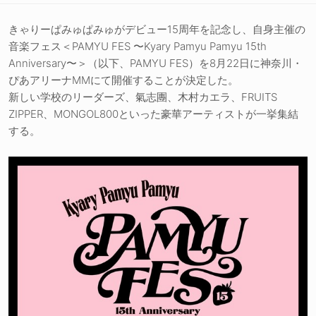
きゃりーぱみゅぱみゅがデビュー15周年を記念し、自身主催の
音楽フェス＜PAMYU FES 〜Kyary Pamyu Pamyu 15th
Anniversary〜＞（以下、PAMYU FES）を8月22日に神奈川・
ぴあアリーナMMにて開催することが決定した。
新しい学校のリーダーズ、氣志團、木村カエラ、FRUITS
ZIPPER、MONGOL800といった豪華アーティストが一挙集結
する。