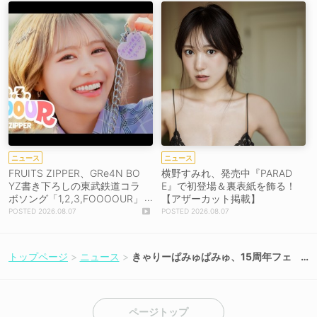
ニュース
ニュース
FRUITS ZIPPER、GRe4N BO
横野すみれ、発売中『PARAD
YZ書き下ろしの東武鉄道コラ
E』で初登場＆裏表紙を飾る！
ボソング「1,2,3,FOOOOUR」
【アザーカット掲載】
をリリース＆MV公開！
2026.08.07
2026.08.07
トップページ
ニュース
きゃりーぱみゅぱみゅ、15周年フェ
スを8月22日開催！
ページトップ