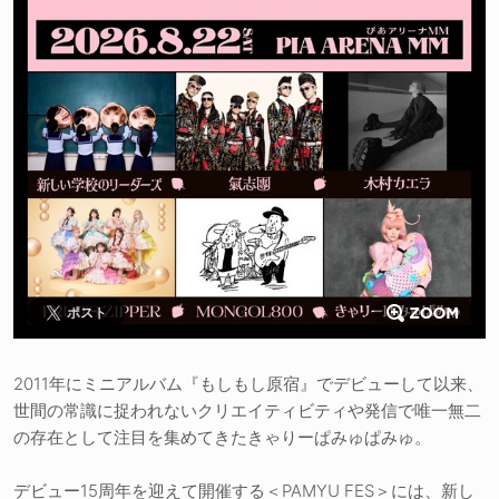
ポスト
2011年にミニアルバム『もしもし原宿』でデビューして以来、
世間の常識に捉われないクリエイティビティや発信で唯一無二
の存在として注目を集めてきたきゃりーぱみゅぱみゅ。
デビュー15周年を迎えて開催する＜PAMYU FES＞には、新し