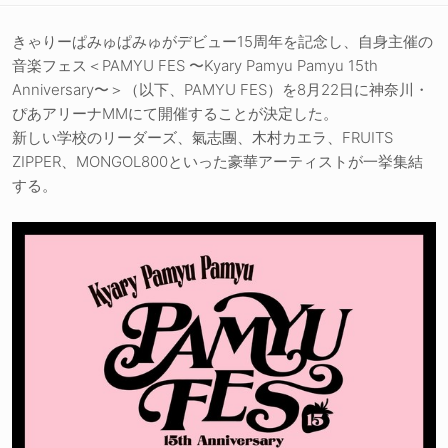
きゃりーぱみゅぱみゅがデビュー15周年を記念し、自身主催の
音楽フェス＜PAMYU FES 〜Kyary Pamyu Pamyu 15th
Anniversary〜＞（以下、PAMYU FES）を8月22日に神奈川・
ぴあアリーナMMにて開催することが決定した。
新しい学校のリーダーズ、氣志團、木村カエラ、FRUITS
ZIPPER、MONGOL800といった豪華アーティストが一挙集結
する。