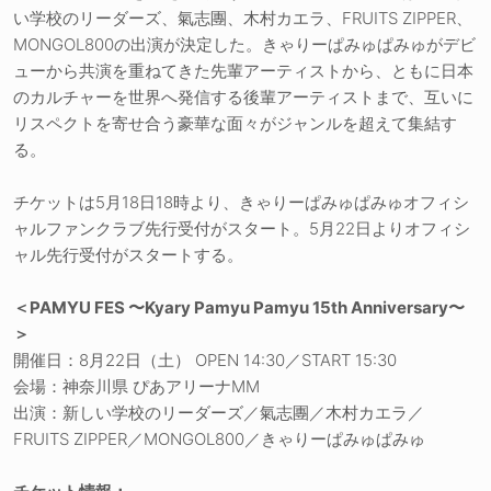
い学校のリーダーズ、氣志團、木村カエラ、FRUITS ZIPPER、
MONGOL800の出演が決定した。きゃりーぱみゅぱみゅがデビ
ューから共演を重ねてきた先輩アーティストから、ともに日本
のカルチャーを世界へ発信する後輩アーティストまで、互いに
リスペクトを寄せ合う豪華な面々がジャンルを超えて集結す
る。
チケットは5月18日18時より、きゃりーぱみゅぱみゅオフィシ
ャルファンクラブ先行受付がスタート。5月22日よりオフィシ
ャル先行受付がスタートする。
＜PAMYU FES 〜Kyary Pamyu Pamyu 15th Anniversary〜
＞
開催日：8月22日（土） OPEN 14:30／START 15:30
会場：神奈川県 ぴあアリーナMM
出演：新しい学校のリーダーズ／氣志團／木村カエラ／
FRUITS ZIPPER／MONGOL800／きゃりーぱみゅぱみゅ