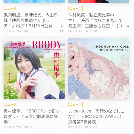
ニュース
ニュース
鬼頭明里、島﨑信長、内山昂
仲村悠菜（私立恵比寿中
輝『映画名探偵プリキュ
学）、映画『つりこまち』で
ア！』出演！9月18日公開
初主演！主題歌も決定！【コ
【コメントあり】
メントあり】
2026.08.09
2026.08.08
ニュース
ニュース
奥村優季、『BRODY』で初ソ
Juice=Juice、高嶺のなでしこ
ログラビア＆限定版表紙に登
など、＜IRC 2026 A/W＞出
場！
演者第2弾発表！
2026.08.07
2026.08.07