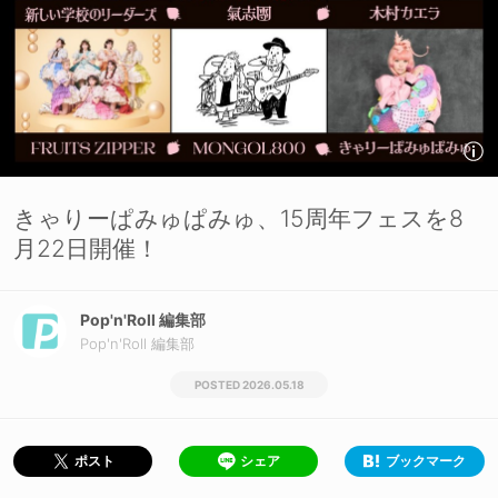
きゃりーぱみゅぱみゅ、15周年フェスを8
月22日開催！
Pop'n'Roll 編集部
Pop'n'Roll 編集部
2026.05.18
シェア
ブックマーク
ポスト