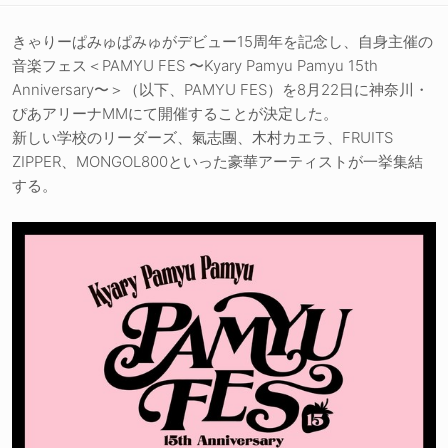
きゃりーぱみゅぱみゅがデビュー15周年を記念し、自身主催の
音楽フェス＜PAMYU FES 〜Kyary Pamyu Pamyu 15th
Anniversary〜＞（以下、PAMYU FES）を8月22日に神奈川・
ぴあアリーナMMにて開催することが決定した。
新しい学校のリーダーズ、氣志團、木村カエラ、FRUITS
ZIPPER、MONGOL800といった豪華アーティストが一挙集結
する。