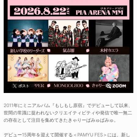
ポスト
2011年にミニアルバム『もしもし原宿』でデビューして以来、
世間の常識に捉われないクリエイティビティや発信で唯一無二
の存在として注目を集めてきたきゃりーぱみゅぱみゅ。
デビュー15周年を迎えて開催する＜PAMYU FES＞には、新し