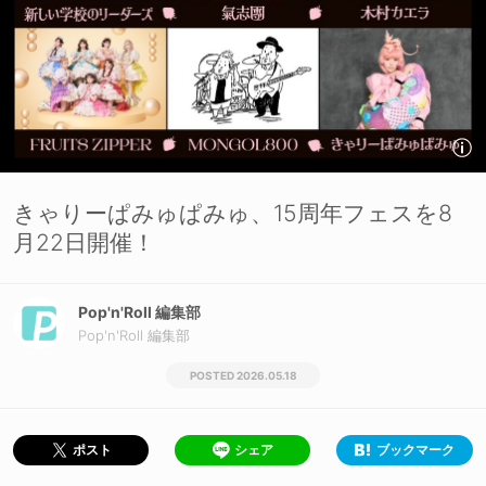
きゃりーぱみゅぱみゅ、15周年フェスを8
月22日開催！
Pop'n'Roll 編集部
Pop'n'Roll 編集部
2026.05.18
シェア
ブックマーク
ポスト