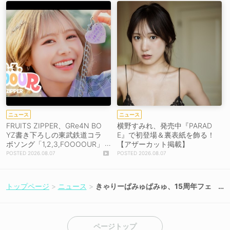
ニュース
ニュース
FRUITS ZIPPER、GRe4N BO
横野すみれ、発売中『PARAD
YZ書き下ろしの東武鉄道コラ
E』で初登場＆裏表紙を飾る！
ボソング「1,2,3,FOOOOUR」
【アザーカット掲載】
をリリース＆MV公開！
2026.08.07
2026.08.07
トップページ
ニュース
きゃりーぱみゅぱみゅ、15周年フェ
スを8月22日開催！
ページトップ