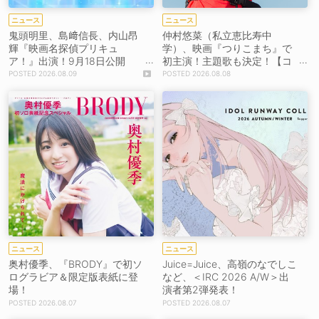
ニュース
ニュース
鬼頭明里、島﨑信長、内山昂
仲村悠菜（私立恵比寿中
輝『映画名探偵プリキュ
学）、映画『つりこまち』で
ア！』出演！9月18日公開
初主演！主題歌も決定！【コ
【コメントあり】
メントあり】
2026.08.09
2026.08.08
ニュース
ニュース
奥村優季、『BRODY』で初ソ
Juice=Juice、高嶺のなでしこ
ログラビア＆限定版表紙に登
など、＜IRC 2026 A/W＞出
場！
演者第2弾発表！
2026.08.07
2026.08.07