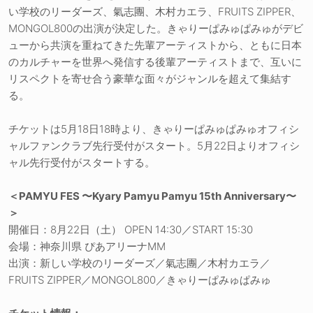
い学校のリーダーズ、氣志團、木村カエラ、FRUITS ZIPPER、
MONGOL800の出演が決定した。きゃりーぱみゅぱみゅがデビ
ューから共演を重ねてきた先輩アーティストから、ともに日本
のカルチャーを世界へ発信する後輩アーティストまで、互いに
リスペクトを寄せ合う豪華な面々がジャンルを超えて集結す
る。
チケットは5月18日18時より、きゃりーぱみゅぱみゅオフィシ
ャルファンクラブ先行受付がスタート。5月22日よりオフィシ
ャル先行受付がスタートする。
＜PAMYU FES 〜Kyary Pamyu Pamyu 15th Anniversary〜
＞
開催日：8月22日（土） OPEN 14:30／START 15:30
会場：神奈川県 ぴあアリーナMM
出演：新しい学校のリーダーズ／氣志團／木村カエラ／
FRUITS ZIPPER／MONGOL800／きゃりーぱみゅぱみゅ