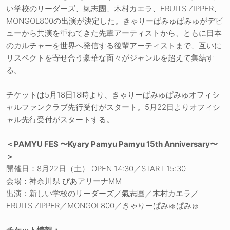
い学校のリーダーズ、氣志團、木村カエラ、FRUITS ZIPPER、
MONGOL800の出演が決定した。きゃりーぱみゅぱみゅがデビ
ューから共演を重ねてきた先輩アーティストから、ともに日本
のカルチャーを世界へ発信する後輩アーティストまで、互いに
リスペクトを寄せ合う豪華な面々がジャンルを超えて集結す
る。
チケットは5月18日18時より、きゃりーぱみゅぱみゅオフィシ
ャルファンクラブ先行受付がスタート。5月22日よりオフィシ
ャル先行受付がスタートする。
＜PAMYU FES 〜Kyary Pamyu Pamyu 15th Anniversary〜
＞
開催日：8月22日（土） OPEN 14:30／START 15:30
会場：神奈川県 ぴあアリーナMM
出演：新しい学校のリーダーズ／氣志團／木村カエラ／
FRUITS ZIPPER／MONGOL800／きゃりーぱみゅぱみゅ