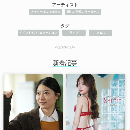
アーティスト
きゃりーぱみゅぱみゅ
新しい学校のリーダーズ
タグ
イベントインフォメーション
ライブ
フェス
Pop'n'Roll.tv
新着記事