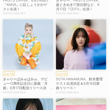
FRUITS ZIPPER、8月24日の
きゃりー、FRUITS ZIPPER、
『ANNX』に紅しょうががゲ
超ときめき♡宣伝部など、8
スト出演！
月17日『CDTV』出演！
2026.08.11
2026.08.10
ニュース
ニュース
きゃりーぱみゅぱみゅ、デビ
SOTA HANAMURA、鈴木愛理
ュー15周年記念日に新曲「月
ゲスト出演決定＆8月18日新
姫」8月17日配信リリース決
曲リリース！
定！
2026.08.10
2026.08.10