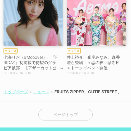
ニュース
ニュース
七海りお（#Mooove!）、『F
井上裕介、峯岸みなみ、森香
RIDAY』初掲載で待望のグラ
澄ら登場！＜恋の神回診断所
ビア披露！【アザーカット公
＞トークイベント開催
開】
2026.08.10
2026.08.10
トップページ
ニュース
FRUITS ZIPPER、CUTIE STREET、
Kep1erなど、＜ASIA CULTURE FES
TIVAL 2026＞6月9日・10日に日本
初開催決定
ページトップ