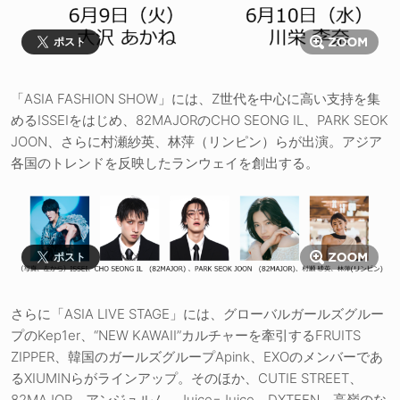
ポスト
「ASIA FASHION SHOW」には、Z世代を中心に高い支持を集
めるISSEIをはじめ、82MAJORのCHO SEONG IL、PARK SEOK
JOON、さらに村瀬紗英、林萍（リンピン）らが出演。アジア
各国のトレンドを反映したランウェイを創出する。
ポスト
さらに「ASIA LIVE STAGE」には、グローバルガールズグルー
プのKep1er、“NEW KAWAII”カルチャーを牽引するFRUITS
ZIPPER、韓国のガールズグループApink、EXOのメンバーであ
るXIUMINらがラインアップ。そのほか、CUTIE STREET、
82MAJOR、アンジュルム、Juice=Juice、DXTEEN、高嶺のな