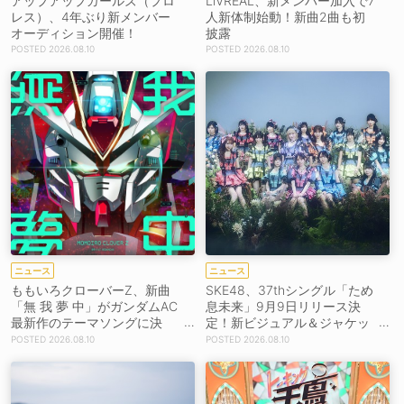
アップアップガールズ（プロ
LiVREAL、新メンバー加入で7
レス）、4年ぶり新メンバー
人新体制始動！新曲2曲も初
オーディション開催！
披露
2026.08.10
2026.08.10
ニュース
ニュース
ももいろクローバーZ、新曲
SKE48、37thシングル「ため
「無 我 夢 中」がガンダムAC
息未来」9月9日リリース決
最新作のテーマソングに決
定！新ビジュアル＆ジャケッ
定！8月26日配信リリース！
ト写真も一挙公開！
2026.08.10
2026.08.10