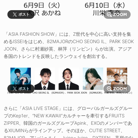
ポスト
「ASIA FASHION SHOW」には、Z世代を中心に高い支持を集
めるISSEIをはじめ、82MAJORのCHO SEONG IL、PARK SEOK
JOON、さらに村瀬紗英、林萍（リンピン）らが出演。アジア
各国のトレンドを反映したランウェイを創出する。
ポスト
さらに「ASIA LIVE STAGE」には、グローバルガールズグルー
プのKep1er、“NEW KAWAII”カルチャーを牽引するFRUITS
ZIPPER、韓国のガールズグループApink、EXOのメンバーであ
るXIUMINらがラインアップ。そのほか、CUTIE STREET、
82MAJOR、アンジュルム、Juice=Juice、DXTEEN、高嶺のな