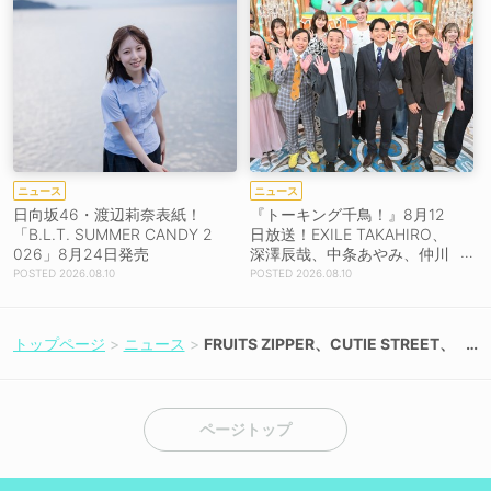
ニュース
ニュース
日向坂46・渡辺莉奈表紙！
『トーキング千鳥！』8月12
「B.L.T. SUMMER CANDY 2
日放送！EXILE TAKAHIRO、
026」8月24日発売
深澤辰哉、中条あやみ、仲川
瑠夏ら豪華ゲストが集結！
2026.08.10
2026.08.10
トップページ
ニュース
FRUITS ZIPPER、CUTIE STREET、
Kep1erなど、＜ASIA CULTURE FES
TIVAL 2026＞6月9日・10日に日本
初開催決定
ページトップ