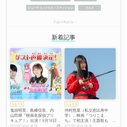
ビューティ／メイク／ファッション
フェス
Pop'n'Roll.tv
新着記事
ニュース
ニュース
鬼頭明里、島﨑信長、内
仲村悠菜（私立恵比寿中
山昂輝『映画名探偵プリ
学）、映画『つりこま
キュア！』出演！9月18日
ち』で初主演！主題歌も
公開【コメントあり】
決定！【コメントあり】
2026.08.09
2026.08.08