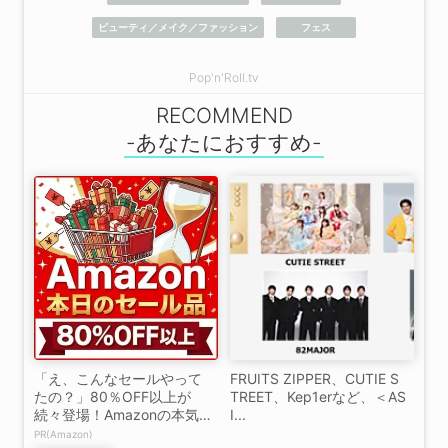
ビューティ／メイク／ファッション
フェス
Pop'n'Roll.tv
RECOMMEND
「え、こんなセールやって
FRUITS ZIPPER、CUTIE S
たの？」80％OFF以上が
TREET、Kep1erなど、＜AS
続々登場！Amazonの本気
I...
が...
PR(Amazon)