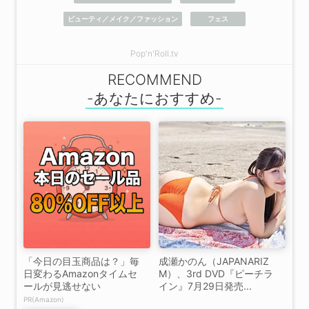
ビューティ／メイク／ファッション
フェス
Pop'n'Roll.tv
RECOMMEND
「今日の目玉商品は？」毎
成瀬かのん（JAPANARIZ
日変わるAmazonタイムセ
M）、3rd DVD『ピーチラ
ールが見逃せない
イン』7月29日発売...
PR(Amazon)