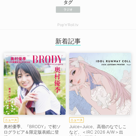
タグ
ラジオ
Pop'n'Roll.tv
新着記事
ニュース
ニュース
奥村優季、『BRODY』で初ソ
Juice=Juice、高嶺のなでしこ
ログラビア＆限定版表紙に登
など、＜IRC 2026 A/W＞出