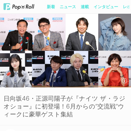
新着
ニュース
連載
インタビュー
レポ
日向坂46・正源司陽子が『ナイツ ザ・ラジ
オショー』に初登場！6月からの“交流戦”ウ
ィークに豪華ゲスト集結