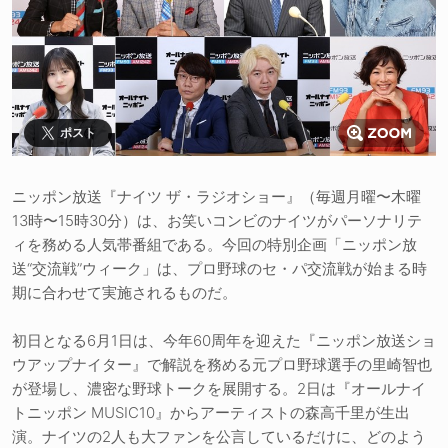
ポスト
ニッポン放送『ナイツ ザ・ラジオショー』（毎週月曜〜木曜
13時〜15時30分）は、お笑いコンビのナイツがパーソナリテ
ィを務める人気帯番組である。今回の特別企画「ニッポン放
送“交流戦”ウィーク」は、プロ野球のセ・パ交流戦が始まる時
期に合わせて実施されるものだ。
初日となる6月1日は、今年60周年を迎えた『ニッポン放送ショ
ウアップナイター』で解説を務める元プロ野球選手の里崎智也
が登場し、濃密な野球トークを展開する。2日は『オールナイ
トニッポン MUSIC10』からアーティストの森高千里が生出
演。ナイツの2人も大ファンを公言しているだけに、どのよう