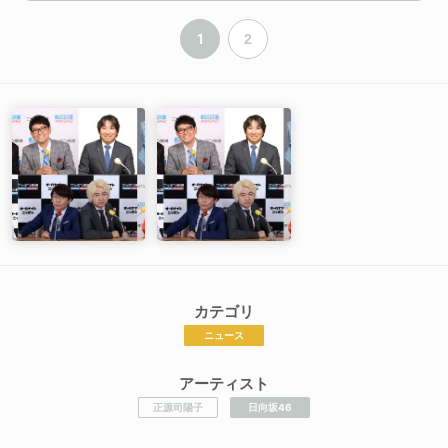
1
2
カテゴリ
ニュース
アーティスト
正源司陽子
日向坂46