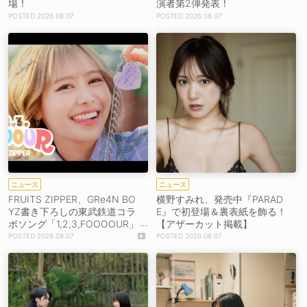
場！
演者第2弾発表！
2026.08.07
2026.08.07
ニュース
ニュース
FRUITS ZIPPER、GRe4N BO
横野すみれ、発売中『PARAD
YZ書き下ろしの東武鉄道コラ
E』で初登場＆裏表紙を飾る！
ボソング「1,2,3,FOOOOUR」
【アザーカット掲載】
をリリース＆MV公開！
2026.08.07
2026.08.07