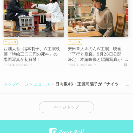
ニュース
ニュース
西畑大吾×福本莉子、W主演映
安田章大＆のんW主演、映画
画『時給三〇〇円の死神』の
『平行と垂直』8月28日公開
場面写真が初解禁！
決定！本編映像と場面写真が
初解禁！
2026.08.07
2026.08.07
トップページ
ニュース
日向坂46・正源司陽子が『ナイツ
ザ・ラジオショー』に初登場！6月か
らの“交流戦”ウィークに豪華ゲスト集
結
ページトップ