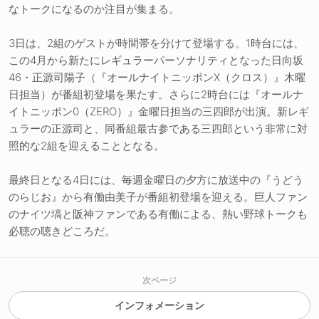
なトークになるのか注目が集まる。
3日は、2組のゲストが時間帯を分けて登場する。1時台には、
この4月から新たにレギュラーパーソナリティとなった日向坂
46・正源司陽子（『オールナイトニッポンX（クロス）』木曜
日担当）が番組初登場を果たす。さらに2時台には『オールナ
イトニッポン0（ZERO）』金曜日担当の三四郎が出演。新レギ
ュラーの正源司と、同番組最古参である三四郎という非常に対
照的な2組を迎えることとなる。
最終日となる4日には、毎週金曜日の夕方に放送中の『うどう
のらじお』から有働由美子が番組初登場を迎える。巨人ファン
のナイツ塙と阪神ファンである有働による、熱い野球トークも
必聴の聴きどころだ。
次ページ
インフォメーション