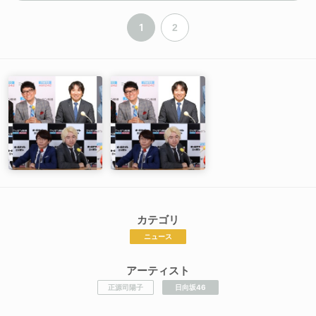
1
2
カテゴリ
ニュース
アーティスト
正源司陽子
日向坂46