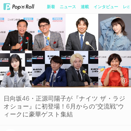
新着
ニュース
連載
インタビュー
レポ
日向坂46・正源司陽子が『ナイツ ザ・ラジ
オショー』に初登場！6月からの“交流戦”ウ
ィークに豪華ゲスト集結