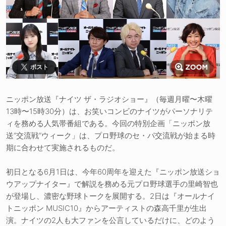
ポスト
ニッポン放送『ナイツ ザ・ラジオショー』（毎週月曜〜木曜
13時〜15時30分）は、お笑いコンビのナイツがパーソナリテ
ィを務める人気帯番組である。今回の特別企画「ニッポン放
送“交流戦”ウィーク」は、プロ野球のセ・パ交流戦が始まる時
期に合わせて実施されるものだ。
初日となる6月1日は、今年60周年を迎えた『ニッポン放送ショ
ウアップナイター』で解説を務める元プロ野球選手の里崎智也
が登場し、濃密な野球トークを展開する。2日は『オールナイ
トニッポン MUSIC10』からアーティストの森高千里が生出
演。ナイツの2人も大ファンを公言しているだけに、どのよう