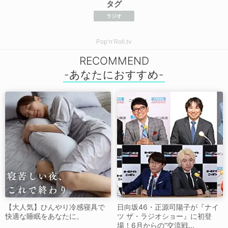
タグ
ラジオ
Pop'n'Roll.tv
RECOMMEND
【大人気】ひんやり冷感寝具で
日向坂46・正源司陽子が『ナイ
快適な睡眠をあなたに。
ツ ザ・ラジオショー』に初登
場！6月からの“交流戦...