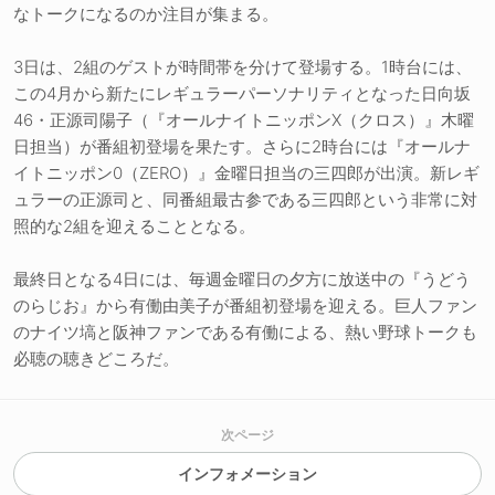
なトークになるのか注目が集まる。
3日は、2組のゲストが時間帯を分けて登場する。1時台には、
この4月から新たにレギュラーパーソナリティとなった日向坂
46・正源司陽子（『オールナイトニッポンX（クロス）』木曜
日担当）が番組初登場を果たす。さらに2時台には『オールナ
イトニッポン0（ZERO）』金曜日担当の三四郎が出演。新レギ
ュラーの正源司と、同番組最古参である三四郎という非常に対
照的な2組を迎えることとなる。
最終日となる4日には、毎週金曜日の夕方に放送中の『うどう
のらじお』から有働由美子が番組初登場を迎える。巨人ファン
のナイツ塙と阪神ファンである有働による、熱い野球トークも
必聴の聴きどころだ。
次ページ
インフォメーション