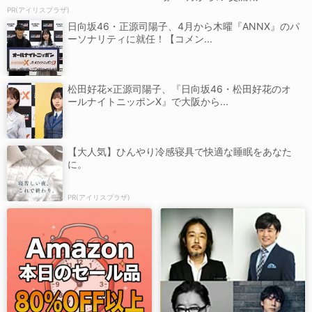
PR(アイリスプラザ)
日向坂46・正源司陽子、4月から木曜『ANNX』のパ
ーソナリティに就任！【コメン...
松田好花×正源司陽子、『日向坂46・松田好花のオ
ールナイトニッポンX』で大阪から...
【大人気】ひんやり冷感寝具で快適な睡眠をあなた
に。
PR(アイリスプラザ)