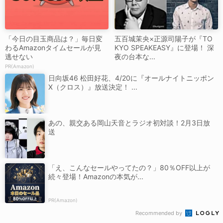
「今日の目玉商品は？」毎日変
五百城茉央×正源司陽子が『TO
わるAmazonタイムセールが見
KYO SPEAKEASY』に登場！ 深
逃せない
夜の台本な...
PR(Amazon)
日向坂46 松田好花、4/20に『オールナイトニッポン
X（クロス）』放送決定！ ...
あの、親交ある岡山天音とラジオ初対談！2月3日放
送
「え、こんなセールやってたの？」80％OFF以上が
続々登場！Amazonの本気が...
PR(Amazon)
Recommended by