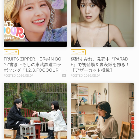
ニュース
ニュース
FRUITS ZIPPER、GRe4N BO
横野すみれ、発売中『PARAD
YZ書き下ろしの東武鉄道コラ
E』で初登場＆裏表紙を飾る！
ボソング「1,2,3,FOOOOUR」
【アザーカット掲載】
をリリース＆MV公開！
2026.08.07
2026.08.07