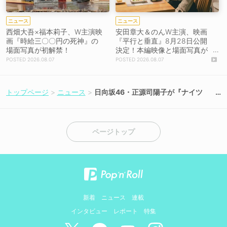
ニュース
ニュース
西畑大吾×福本莉子、W主演映
安田章大＆のんW主演、映画
画『時給三〇〇円の死神』の
『平行と垂直』8月28日公開
場面写真が初解禁！
決定！本編映像と場面写真が
初解禁！
2026.08.07
2026.08.07
トップページ
ニュース
日向坂46・正源司陽子が『ナイツ
ザ・ラジオショー』に初登場！6月か
らの“交流戦”ウィークに豪華ゲスト集
結
ページトップ
新着
ニュース
連載
インタビュー
レポート
特集