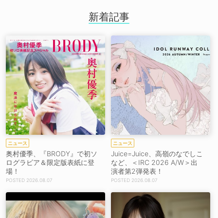
新着記事
ニュース
ニュース
奥村優季、『BRODY』で初ソ
Juice=Juice、高嶺のなでしこ
ログラビア＆限定版表紙に登
など、＜IRC 2026 A/W＞出
場！
演者第2弾発表！
2026.08.07
2026.08.07