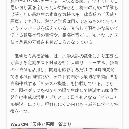
夏のWeb CMのテーマは「天使と悪魔」。今すぐにでも
思い切り夏を楽しみたい気持ちと、将来のために学業も
頑張りたい高校生の素直な気持ちを二律背反の「天使と
悪魔」で表現し、遊びと学業は両立できるものであると
いうメッセージを伝えている。夏らしく爽やかな装いで
演じる相塲星音の表情や、相塲星音がモデルとなった天
使と悪魔の可愛さも見どころとなっている。
「進研ゼミ高校講座」は、大学入試の変化により重要性
が高まる定期テスト対策を軸に大幅リニューアル。独自
の生成AIを活用し、問題を撮影するだけで24時間質問
できるAI質問機能や、テスト範囲から最適な学習計画を
自動作成する「AIテスパ機能」を搭載している。さら
に、図やグラフをAIがその場で生成して解説する家庭学
習向け生成AI活用アプリとして日本初となる「ビジュア
ル解説」により、理解しにくい内容も直感的に学べる特
徴を持つ。
Web CM「天使と悪魔」篇より