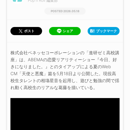
Pop'n'Roll 編集部
2026.05.18
シェア
ブックマーク
ポスト
株式会社ベネッセコーポレーションの「進研ゼミ高校講
座」は、ABEMAの恋愛リアリティーショー『今日、好
きになりました。』とのタイアップによる夏のWeb
CM「天使と悪魔」篇を5月18日より公開した。現役高
校生タレントの相塲星音を起用し、遊びと勉強の間で揺
れ動く高校生のリアルな葛藤を描いている。