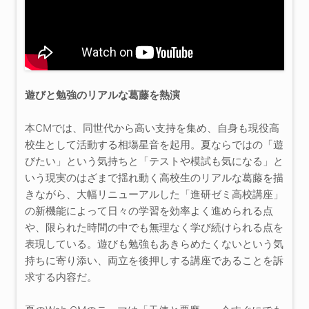
遊びと勉強のリアルな葛藤を熱演
本CMでは、同世代から高い支持を集め、自身も現役高
校生として活動する相塲星音を起用。夏ならではの「遊
びたい」という気持ちと「テストや模試も気になる」と
いう現実のはざまで揺れ動く高校生のリアルな葛藤を描
きながら、大幅リニューアルした「進研ゼミ高校講座」
の新機能によって日々の学習を効率よく進められる点
や、限られた時間の中でも無理なく学び続けられる点を
表現している。遊びも勉強もあきらめたくないという気
持ちに寄り添い、両立を後押しする講座であることを訴
求する内容だ。