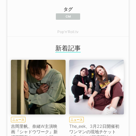
タグ
CM
Pop'n'Roll.tv
新着記事
ニュース
ニュース
吉岡里帆、奈緒W主演映
The_eek、3月22日開催初
画『シャドウワーク』新
ワンマンの現地チケット