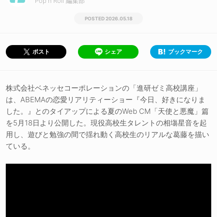
Pop'n'Roll 編集部
2026.05.18
シェア
ブックマーク
ポスト
株式会社ベネッセコーポレーションの「進研ゼミ高校講座」
は、ABEMAの恋愛リアリティーショー『今日、好きになりま
した。』とのタイアップによる夏のWeb CM「天使と悪魔」篇
を5月18日より公開した。現役高校生タレントの相塲星音を起
用し、遊びと勉強の間で揺れ動く高校生のリアルな葛藤を描い
ている。