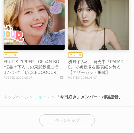
ニュース
ニュース
FRUITS ZIPPER、GRe4N BO
横野すみれ、発売中『PARAD
YZ書き下ろしの東武鉄道コラ
E』で初登場＆裏表紙を飾る！
ボソング「1,2,3,FOOOOUR」
【アザーカット掲載】
をリリース＆MV公開！
2026.08.07
2026.08.07
トップページ
ニュース
「今日好き」メンバー・相塲星音、
「進研ゼミ 高校講座」夏のWeb CM
に出演決定！
ページトップ