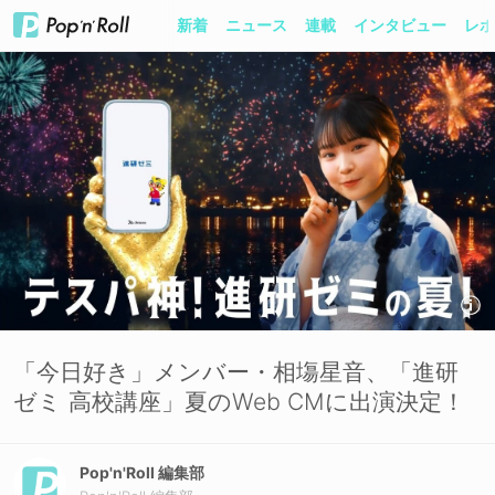
新着
ニュース
連載
インタビュー
レポ
「今日好き」メンバー・相塲星音、「進研
ゼミ 高校講座」夏のWeb CMに出演決定！
Pop'n'Roll 編集部