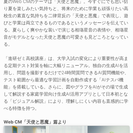
夏のWeb CMのテーマは「天使と悪魔」。今すぐにでも思い切
り夏を楽しみたい気持ちと、将来のために学業も頑張りたい高
校生の素直な気持ちを二律背反の「天使と悪魔」で表現し、遊
びと学業は両立できるものであるというメッセージを伝えてい
る。夏らしく爽やかな装いで演じる相塲星音の表情や、相塲星
音がモデルとなった天使と悪魔の可愛さも見どころとなってい
る。
「進研ゼミ高校講座」は、大学入試の変化により重要性が高ま
る定期テスト対策を軸に大幅リニューアル。独自の生成AIを活
用し、問題を撮影するだけで24時間質問できるAI質問機能や、
テスト範囲から最適な学習計画を自動作成する「AIテスパ機
能」を搭載している。さらに、図やグラフをAIがその場で生成
して解説する家庭学習向け生成AI活用アプリとして日本初とな
る「ビジュアル解説」により、理解しにくい内容も直感的に学
べる特徴を持つ。
Web CM「天使と悪魔」篇より