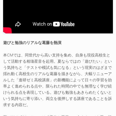
遊びと勉強のリアルな葛藤を熱演
本CMでは、同世代から高い支持を集め、自身も現役高校生と
して活動する相塲星音を起用。夏ならではの「遊びたい」とい
う気持ちと「テストや模試も気になる」という現実のはざまで
揺れ動く高校生のリアルな葛藤を描きながら、大幅リニューア
ルした「進研ゼミ高校講座」の新機能によって日々の学習を効
率よく進められる点や、限られた時間の中でも無理なく学び続
けられる点を表現している。遊びも勉強もあきらめたくないと
いう気持ちに寄り添い、両立を後押しする講座であることを訴
求する内容だ。