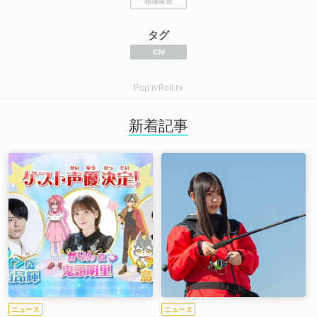
相塲星音
タグ
CM
Pop'n'Roll.tv
新着記事
ニュース
ニュース