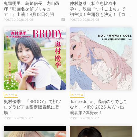
鬼頭明里、島﨑信長、内山昂
仲村悠菜（私立恵比寿中
輝『映画名探偵プリキュ
学）、映画『つりこまち』で
ア！』出演！9月18日公開
初主演！主題歌も決定！【コ
【コメントあり】
メントあり】
2026.08.09
2026.08.08
ニュース
ニュース
奥村優季、『BRODY』で初ソ
Juice=Juice、高嶺のなでしこ
ログラビア＆限定版表紙に登
など、＜IRC 2026 A/W＞出
場！
演者第2弾発表！
2026.08.07
2026.08.07