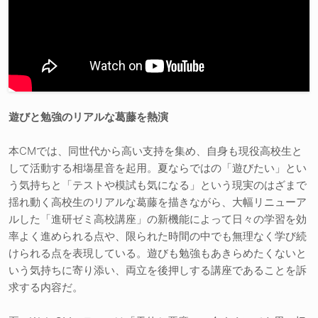
遊びと勉強のリアルな葛藤を熱演
本CMでは、同世代から高い支持を集め、自身も現役高校生と
して活動する相塲星音を起用。夏ならではの「遊びたい」とい
う気持ちと「テストや模試も気になる」という現実のはざまで
揺れ動く高校生のリアルな葛藤を描きながら、大幅リニューア
ルした「進研ゼミ高校講座」の新機能によって日々の学習を効
率よく進められる点や、限られた時間の中でも無理なく学び続
けられる点を表現している。遊びも勉強もあきらめたくないと
いう気持ちに寄り添い、両立を後押しする講座であることを訴
求する内容だ。