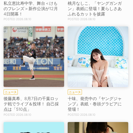
私立恵比寿中学、舞台＜けも
桃月なしこ、「ヤングガンガ
のフレンズ＞新作公演が12月
ン」表紙に登場！夏らしさあ
4日開幕！
ふれるカットを披露
2026.08.10
2026.08.10
ニュース
ニュース
後藤真希、8月7日の千葉ロッ
十味、発売中の『ヤングジャ
テ戦でライブ＆投球！ 自己採
ンプ』表紙・巻頭グラビアに
点は「510点」
登場！
2026.08.10
2026.08.10