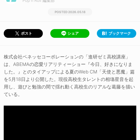
Pop'n'Roll 編集部
2026.05.18
シェア
ブックマーク
ポスト
株式会社ベネッセコーポレーションの「進研ゼミ高校講座」
は、ABEMAの恋愛リアリティーショー『今日、好きになりま
した。』とのタイアップによる夏のWeb CM「天使と悪魔」篇
を5月18日より公開した。現役高校生タレントの相塲星音を起
用し、遊びと勉強の間で揺れ動く高校生のリアルな葛藤を描い
ている。