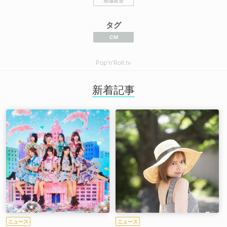
相塲星音
タグ
CM
Pop'n'Roll.tv
新着記事
ニュース
ニュース