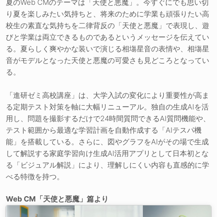
夏のWeb CMのテーマは「天使と悪魔」。今すぐにでも思い切
り夏を楽しみたい気持ちと、将来のために学業も頑張りたい高
校生の素直な気持ちを二律背反の「天使と悪魔」で表現し、遊
びと学業は両立できるものであるというメッセージを伝えてい
る。夏らしく爽やかな装いで演じる相塲星音の表情や、相塲星
音がモデルとなった天使と悪魔の可愛さも見どころとなってい
る。
「進研ゼミ高校講座」は、大学入試の変化により重要性が高ま
る定期テスト対策を軸に大幅リニューアル。独自の生成AIを活
用し、問題を撮影するだけで24時間質問できるAI質問機能や、
テスト範囲から最適な学習計画を自動作成する「AIテスパ機
能」を搭載している。さらに、図やグラフをAIがその場で生成
して解説する家庭学習向け生成AI活用アプリとして日本初とな
る「ビジュアル解説」により、理解しにくい内容も直感的に学
べる特徴を持つ。
Web CM「天使と悪魔」篇より