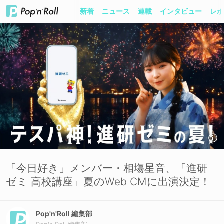
新着
ニュース
連載
インタビュー
レポ
「今日好き」メンバー・相塲星音、「進研
ゼミ 高校講座」夏のWeb CMに出演決定！
Pop'n'Roll 編集部