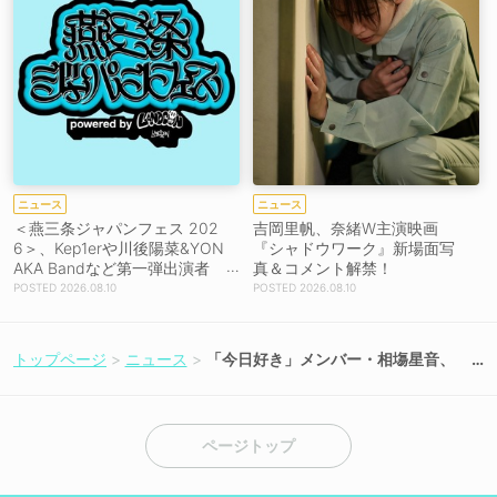
ニュース
ニュース
＜燕三条ジャパンフェス 202
吉岡里帆、奈緒W主演映画
6＞、Kep1erや川後陽菜&YON
『シャドウワーク』新場面写
AKA Bandなど第一弾出演者
真＆コメント解禁！
発表！
2026.08.10
2026.08.10
トップページ
ニュース
「今日好き」メンバー・相塲星音、
「進研ゼミ 高校講座」夏のWeb CM
に出演決定！
ページトップ