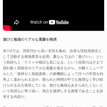
遊びと勉強のリアルな葛藤を熱演
本CMでは、同世代から高い支持を集め、自身も現役高校生と
して活動する相塲星音を起用。夏ならではの「遊びたい」とい
う気持ちと「テストや模試も気になる」という現実のはざまで
揺れ動く高校生のリアルな葛藤を描きながら、大幅リニューア
ルした「進研ゼミ高校講座」の新機能によって日々の学習を効
率よく進められる点や、限られた時間の中でも無理なく学び続
けられる点を表現している。遊びも勉強もあきらめたくないと
いう気持ちに寄り添い、両立を後押しする講座であることを訴
求する内容だ。