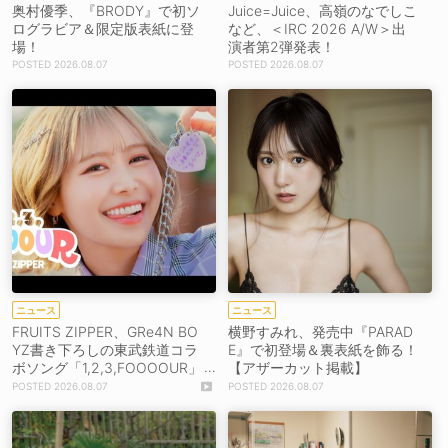
奥村優季、『BRODY』で初ソ
Juice=Juice、高嶺のなでしこ
ログラビア＆限定版表紙に登
など、＜IRC 2026 A/W＞出
場！
演者第2弾発表！
2026.08.07
2026.08.07
ニュース
ニュース
FRUITS ZIPPER、GRe4N BO
横野すみれ、発売中『PARAD
YZ書き下ろしの東武鉄道コラ
E』で初登場＆裏表紙を飾る！
ボソング「1,2,3,FOOOOUR」
【アザーカット掲載】
をリリース＆MV公開！
2026.08.07
2026.08.07