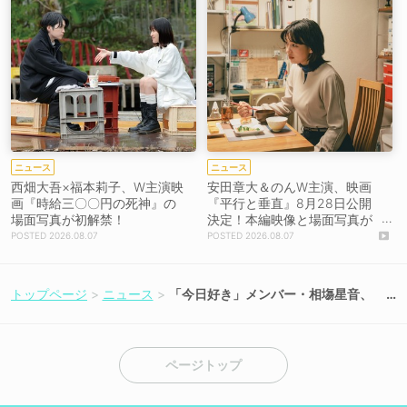
ニュース
ニュース
西畑大吾×福本莉子、W主演映
安田章大＆のんW主演、映画
画『時給三〇〇円の死神』の
『平行と垂直』8月28日公開
場面写真が初解禁！
決定！本編映像と場面写真が
初解禁！
2026.08.07
2026.08.07
トップページ
ニュース
「今日好き」メンバー・相塲星音、
「進研ゼミ 高校講座」夏のWeb CM
に出演決定！
ページトップ