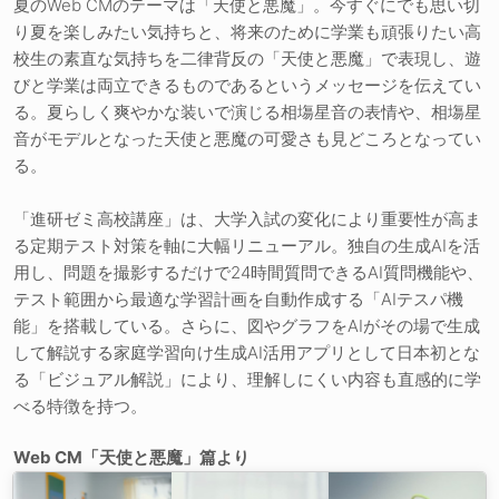
夏のWeb CMのテーマは「天使と悪魔」。今すぐにでも思い切
り夏を楽しみたい気持ちと、将来のために学業も頑張りたい高
校生の素直な気持ちを二律背反の「天使と悪魔」で表現し、遊
びと学業は両立できるものであるというメッセージを伝えてい
る。夏らしく爽やかな装いで演じる相塲星音の表情や、相塲星
音がモデルとなった天使と悪魔の可愛さも見どころとなってい
る。
「進研ゼミ高校講座」は、大学入試の変化により重要性が高ま
る定期テスト対策を軸に大幅リニューアル。独自の生成AIを活
用し、問題を撮影するだけで24時間質問できるAI質問機能や、
テスト範囲から最適な学習計画を自動作成する「AIテスパ機
能」を搭載している。さらに、図やグラフをAIがその場で生成
して解説する家庭学習向け生成AI活用アプリとして日本初とな
る「ビジュアル解説」により、理解しにくい内容も直感的に学
べる特徴を持つ。
Web CM「天使と悪魔」篇より