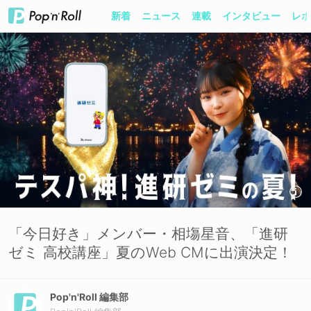
新着
ニュース
連載
インタビュー
レポ
「今日好き」メンバー・相塲星音、「進研
ゼミ 高校講座」夏のWeb CMに出演決定！
Pop'n'Roll 編集部