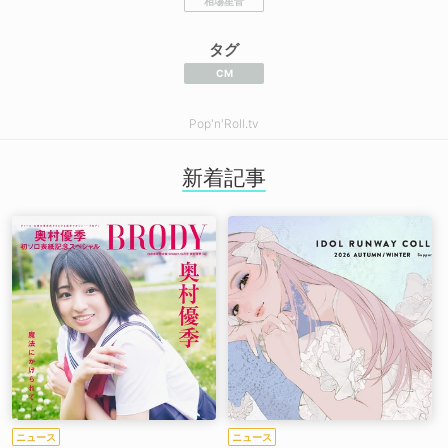
相塲星音
タグ
CM
Pop'n'Roll.tv
新着記事
ニュース
ニュース