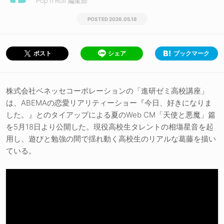
Pop'n'Roll 編集部
2026.05.18
シェア
ブックマーク
ポスト
株式会社ベネッセコーポレーションの「進研ゼミ高校講座」
は、ABEMAの恋愛リアリティーショー『今日、好きになりま
した。』とのタイアップによる夏のWeb CM「天使と悪魔」篇
を5月18日より公開した。現役高校生タレントの相塲星音を起
用し、遊びと勉強の間で揺れ動く高校生のリアルな葛藤を描い
ている。