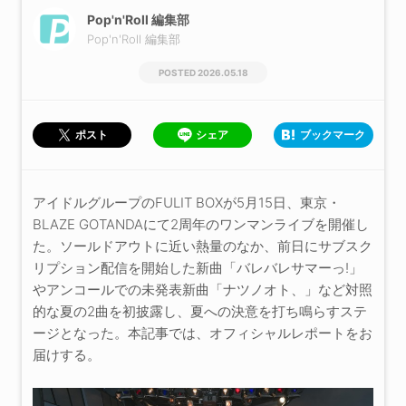
Pop'n'Roll 編集部
Pop'n'Roll 編集部
2026.05.18
シェア
ブックマーク
ポスト
アイドルグループのFULIT BOXが5月15日、東京・
BLAZE GOTANDAにて2周年のワンマンライブを開催し
た。ソールドアウトに近い熱量のなか、前日にサブスク
リプション配信を開始した新曲「バレバレサマーっ!」
やアンコールでの未発表新曲「ナツノオト、」など対照
的な夏の2曲を初披露し、夏への決意を打ち鳴らすステ
ージとなった。本記事では、オフィシャルレポートをお
届けする。