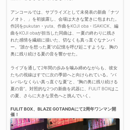
アンコールでは、サプライズとして未発表の新曲「ナツ
ノオト、」を初披露し、会場は大きな驚きに包まれた。
作詞をpukutan・yuta、作曲をKOJI oba・ISAKICK、編
曲をKOJI obaが担当した同曲は、一夏の終わりに残さ
れた感情を繊細に描いた、切なくも真っ直ぐなナンバ
ー。“誰かを想った夏”の記憶を呼び起こすような、胸の
奥に残り続ける夏の音を響かせた。
ライブを通して2年間の歩みを噛み締めながらも、彼女
たちの視線はすでに次の季節へと向けられている。“バ
レバレなくらい真っ直ぐな夏”と、“胸の奥に残り続ける
夏の音”。対照的な2つの新曲を武器に、FULIT BOXはこ
の夏、さらに大きな景色へと挑んでいく。
FULIT BOX、BLAZE GOTANDAにて2周年ワンマン開
催！