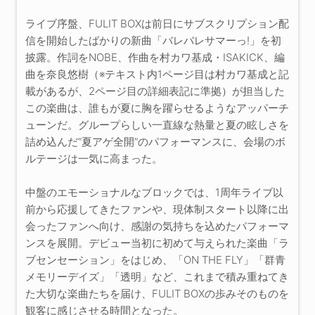
ライブ序盤、FULIT BOXは前日にサブスクリプション配
信を開始したばかりの新曲「バレバレサマーっ!」を初
披露。作詞をNOBE、作曲を村カワ基成・ISAKICK、編
曲を奈良悠樹（※テキスト内1ページ目は村カワ基成と記
載があるが、2ページ目の詳細表記に準拠）が担当した
この楽曲は、誰もが夏に胸を躍らせるようなアッパーチ
ューンだ。グループらしい一直線な熱量と夏の眩しさを
詰め込んだ“夏アゲ全開”のパフォーマンスに、会場のボ
ルテージは一気に高まった。
中盤のエモーショナルなブロックでは、1周年ライブ以
前から応援してきたファンや、現体制スタート以降に出
会ったファンへ向け、感謝の気持ちを込めたパフォーマ
ンスを展開。デビュー当初に初めて与えられた楽曲「ラ
ブセンセーション」をはじめ、「ON THE FLY」「群青
メモリーデイズ」「透明」など、これまで積み重ねてき
た大切な楽曲たちを届け、FULIT BOXの歩みそのものを
観客に感じさせる時間となった。