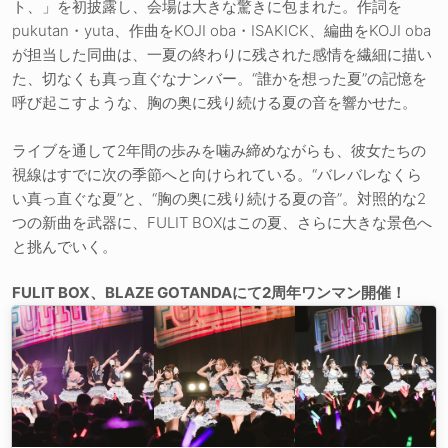
ト、」を初披露し、会場は大きな驚きに包まれた。作詞を
pukutan・yuta、作曲をKOJI oba・ISAKICK、編曲をKOJI oba
が担当した同曲は、一夏の終わりに残された感情を繊細に描い
た、切なくも真っ直ぐなナンバー。“誰かを想った夏”の記憶を
呼び起こすような、胸の奥に残り続ける夏の音を響かせた。
ライブを通して2年間の歩みを噛み締めながらも、彼女たちの
視線はすでに次の季節へと向けられている。“バレバレなくら
い真っ直ぐな夏”と、“胸の奥に残り続ける夏の音”。対照的な2
つの新曲を武器に、FULIT BOXはこの夏、さらに大きな景色へ
と挑んでいく。
FULIT BOX、BLAZE GOTANDAにて2周年ワンマン開催！