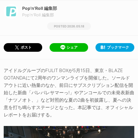
Pop'n'Roll 編集部
Pop'n'Roll 編集部
2026.05.18
シェア
ブックマーク
ポスト
アイドルグループのFULIT BOXが5月15日、東京・BLAZE
GOTANDAにて2周年のワンマンライブを開催した。ソールド
アウトに近い熱量のなか、前日にサブスクリプション配信を開
始した新曲「バレバレサマーっ!」やアンコールでの未発表新曲
「ナツノオト、」など対照的な夏の2曲を初披露し、夏への決
意を打ち鳴らすステージとなった。本記事では、オフィシャル
レポートをお届けする。