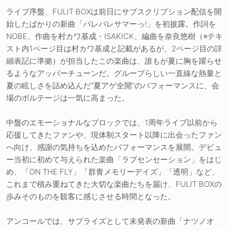
ライブ序盤、FULIT BOXは前日にサブスクリプション配信を開
始したばかりの新曲「バレバレサマーっ!」を初披露。作詞を
NOBE、作曲を村カワ基成・ISAKICK、編曲を奈良悠樹（※テキ
スト内1ページ目は村カワ基成と記載があるが、2ページ目の詳
細表記に準拠）が担当したこの楽曲は、誰もが夏に胸を躍らせ
るようなアッパーチューンだ。グループらしい一直線な熱量と
夏の眩しさを詰め込んだ“夏アゲ全開”のパフォーマンスに、会
場のボルテージは一気に高まった。
中盤のエモーショナルなブロックでは、1周年ライブ以前から
応援してきたファンや、現体制スタート以降に出会ったファン
へ向け、感謝の気持ちを込めたパフォーマンスを展開。デビュ
ー当初に初めて与えられた楽曲「ラブセンセーション」をはじ
め、「ON THE FLY」「群青メモリーデイズ」「透明」など、
これまで積み重ねてきた大切な楽曲たちを届け、FULIT BOXの
歩みそのものを観客に感じさせる時間となった。
アンコールでは、サプライズとして未発表の新曲「ナツノオ