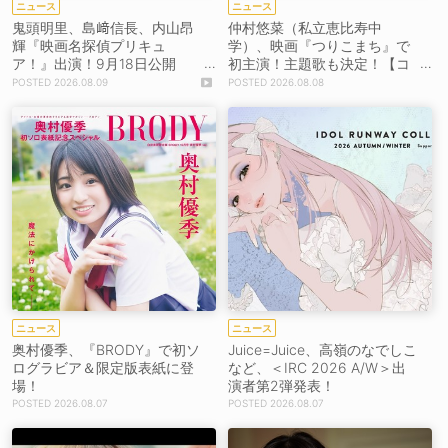
ニュース
ニュース
鬼頭明里、島﨑信長、内山昂
仲村悠菜（私立恵比寿中
輝『映画名探偵プリキュ
学）、映画『つりこまち』で
ア！』出演！9月18日公開
初主演！主題歌も決定！【コ
【コメントあり】
メントあり】
2026.08.09
2026.08.08
ニュース
ニュース
奥村優季、『BRODY』で初ソ
Juice=Juice、高嶺のなでしこ
ログラビア＆限定版表紙に登
など、＜IRC 2026 A/W＞出
場！
演者第2弾発表！
2026.08.07
2026.08.07