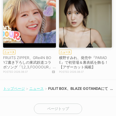
ニュース
ニュース
FRUITS ZIPPER、GRe4N BO
横野すみれ、発売中『PARAD
YZ書き下ろしの東武鉄道コラ
E』で初登場＆裏表紙を飾る！
ボソング「1,2,3,FOOOOUR」
【アザーカット掲載】
をリリース＆MV公開！
2026.08.07
2026.08.07
トップページ
ニュース
FULIT BOX、BLAZE GOTANDAにて
2周年ワンマン開催！［ライブレポー
ト］
ページトップ