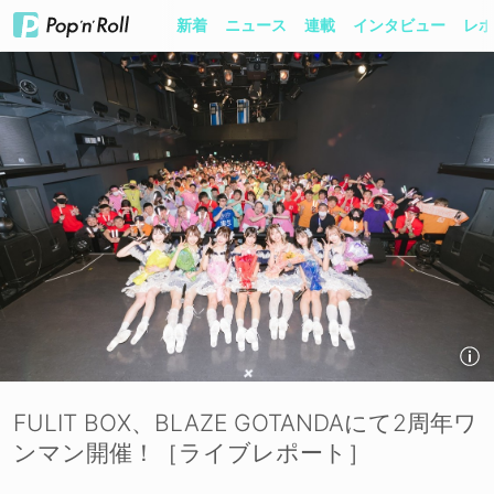
新着
ニュース
連載
インタビュー
レポ
FULIT BOX、BLAZE GOTANDAにて2周年ワ
ンマン開催！［ライブレポート］