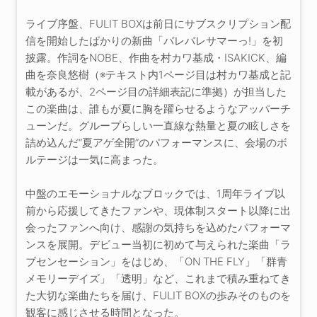
ライブ序盤、FULIT BOXは前日にサブスクリプション配
信を開始したばかりの新曲「バレバレサマーっ!」を初
披露。作詞をNOBE、作曲を村カワ基成・ISAKICK、編
曲を奈良悠樹（※テキスト内1ページ目は村カワ基成と記
載があるが、2ページ目の詳細表記に準拠）が担当した
この楽曲は、誰もが夏に胸を躍らせるようなアッパーチ
ューンだ。グループらしい一直線な熱量と夏の眩しさを
詰め込んだ“夏アゲ全開”のパフォーマンスに、会場のボ
ルテージは一気に高まった。
中盤のエモーショナルなブロックでは、1周年ライブ以
前から応援してきたファンや、現体制スタート以降に出
会ったファンへ向け、感謝の気持ちを込めたパフォーマ
ンスを展開。デビュー当初に初めて与えられた楽曲「ラ
ブセンセーション」をはじめ、「ON THE FLY」「群青
メモリーデイズ」「透明」など、これまで積み重ねてき
た大切な楽曲たちを届け、FULIT BOXの歩みそのものを
観客に感じさせる時間となった。