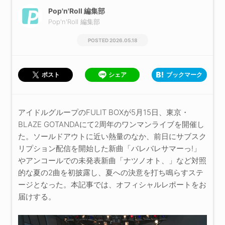
Pop'n'Roll 編集部
Pop'n'Roll 編集部
2026.05.18
シェア
ブックマーク
ポスト
アイドルグループのFULIT BOXが5月15日、東京・
BLAZE GOTANDAにて2周年のワンマンライブを開催し
た。ソールドアウトに近い熱量のなか、前日にサブスク
リプション配信を開始した新曲「バレバレサマーっ!」
やアンコールでの未発表新曲「ナツノオト、」など対照
的な夏の2曲を初披露し、夏への決意を打ち鳴らすステ
ージとなった。本記事では、オフィシャルレポートをお
届けする。