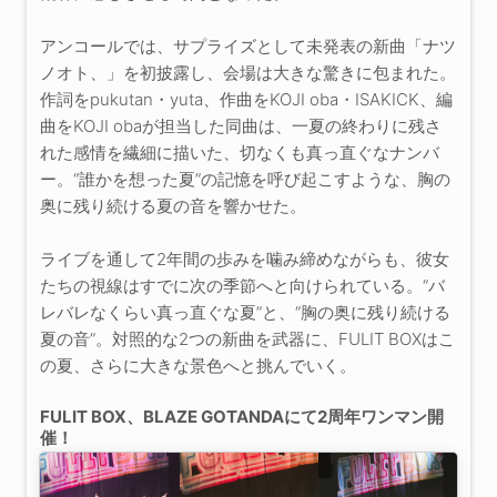
アンコールでは、サプライズとして未発表の新曲「ナツ
ノオト、」を初披露し、会場は大きな驚きに包まれた。
作詞をpukutan・yuta、作曲をKOJI oba・ISAKICK、編
曲をKOJI obaが担当した同曲は、一夏の終わりに残さ
れた感情を繊細に描いた、切なくも真っ直ぐなナンバ
ー。“誰かを想った夏”の記憶を呼び起こすような、胸の
奥に残り続ける夏の音を響かせた。
ライブを通して2年間の歩みを噛み締めながらも、彼女
たちの視線はすでに次の季節へと向けられている。“バ
レバレなくらい真っ直ぐな夏”と、“胸の奥に残り続ける
夏の音”。対照的な2つの新曲を武器に、FULIT BOXはこ
の夏、さらに大きな景色へと挑んでいく。
FULIT BOX、BLAZE GOTANDAにて2周年ワンマン開
催！