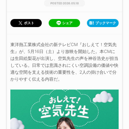
2026.05.18
シェア
ブックマーク
ポスト
東洋熱工業株式会社の新テレビCM『おしえて！空気先
生』が、5月16日（土）より放映を開始した。本CMに
は生田絵梨花が出演し、空気先生の声を神谷浩史が担当
している。日常では意識されにくい空調設備の価値や快
適な空間を支える技術の重要性を、2人の掛け合いで分
かりやすく伝える内容だ。