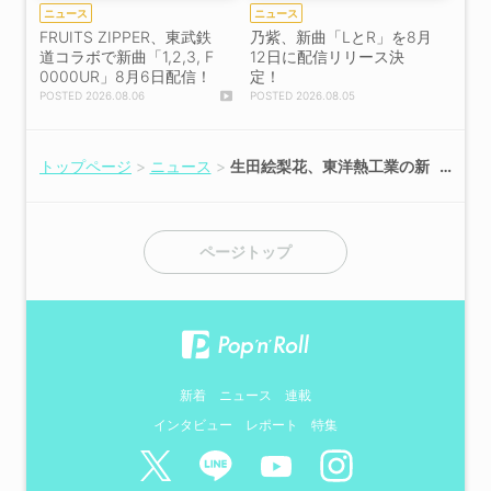
ニュース
ニュース
FRUITS ZIPPER、東武鉄
乃紫、新曲「LとR」を8月
道コラボで新曲「1,2,3, F
12日に配信リリース決
0000UR」8月6日配信！
定！
2026.08.06
2026.08.05
トップページ
ニュース
生田絵梨花、東洋熱工業の新
テレビCMが5月16日より放
映開始！
ページトップ
新着
ニュース
連載
インタビュー
レポート
特集