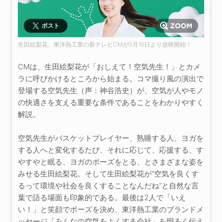
ポスト
生田絵梨花、東洋熱工業の新テレビCMが5月16日より放映開始！
CMは、生田絵梨花が「おしえて！空気先生！」とカメ
ラに呼びかけるところから始まる。コマ撮り風の演出で
登場する空気先生（声：神谷浩史）が、空気が人やモノ
の快適さを支える重要な条件であることをわかりやすく
解説。
空気先生がバスケットプレイヤー、熟睡する人、ヨガを
する人へと変化するたび、それに応じて、応援する、す
やすやと眠る、ヨガのポーズをとる、とさまざまな姿を
みせる生田絵梨花。そして生田絵梨花が“空気を良くす
るって環境や社会を良くすることなんだね”と自然な言
葉で語る場面も印象的である。最後は2人で「いえ
い！」と笑顔でポーズを決め、東洋熱工業のブランドメ
ッセージ「みんなの空気をよくする会社」を明るく伝え