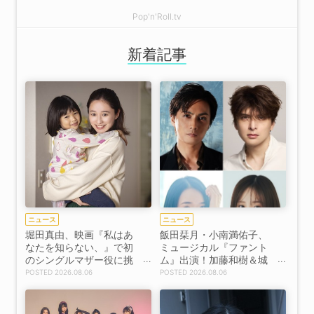
Pop'n'Roll.tv
新着記事
ニュース
ニュース
堀田真由、映画『私はあ
飯田栞月・小南満佑子、
なたを知らない、』で初
ミュージカル『ファント
のシングルマザー役に挑
ム』出演！加藤和樹＆城
戦！場面カットを解禁！
田優も続投【コメントあ
2026.08.06
2026.08.06
【コメントあり】
り】