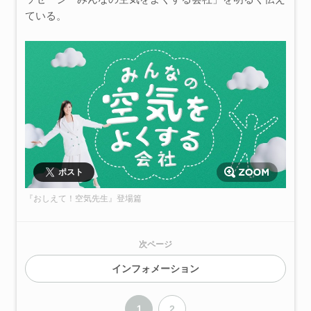
ている。
ポスト
『おしえて！空気先生』登場篇
次ページ
インフォメーション
1
2