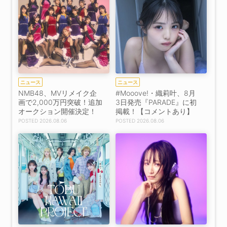
ニュース
ニュース
NMB48、MVリメイク企
#Mooove!・織莉叶、8月
画で2,000万円突破！追加
3日発売『PARADE』に初
オークション開催決定！
掲載！【コメントあり】
2026.08.06
2026.08.06