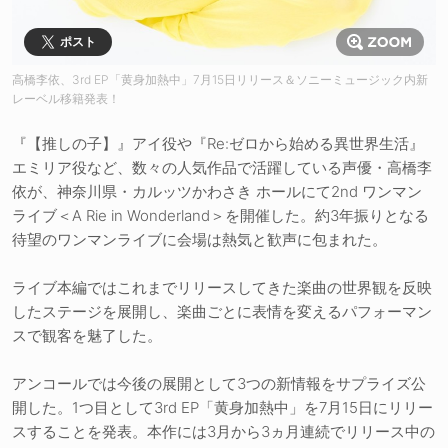
ポスト
高橋李依、3rd EP「黄身加熱中」7月15日リリース＆ソニーミュージック内新
レーベル移籍発表！
『【推しの子】』アイ役や『Re:ゼロから始める異世界生活』
エミリア役など、数々の人気作品で活躍している声優・高橋李
依が、神奈川県・カルッツかわさき ホールにて2nd ワンマン
ライブ＜A Rie in Wonderland＞を開催した。約3年振りとなる
待望のワンマンライブに会場は熱気と歓声に包まれた。
ライブ本編ではこれまでリリースしてきた楽曲の世界観を反映
したステージを展開し、楽曲ごとに表情を変えるパフォーマン
スで観客を魅了した。
アンコールでは今後の展開として3つの新情報をサプライズ公
開した。1つ目として3rd EP「黄身加熱中」を7月15日にリリー
スすることを発表。本作には3月から3ヵ月連続でリリース中の