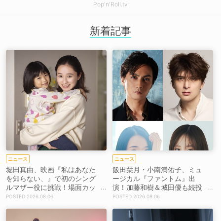
Pop'n'Roll.tv
新着記事
ニュース
ニュース
堀田真由、映画『私はあなた
飯田栞月・小南満佑子、ミュ
を知らない、』で初のシング
ージカル『ファントム』出
ルマザー役に挑戦！場面カッ
演！加藤和樹＆城田優も続投
トを解禁！【コメントあり】
【コメントあり】
2026.08.06
2026.08.06