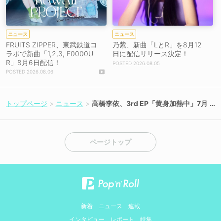
ニュース
ニュース
FRUITS ZIPPER、東武鉄道コ
乃紫、新曲「LとR」を8月12
ラボで新曲「1,2,3, F0000U
日に配信リリース決定！
R」8月6日配信！
2026.08.05
2026.08.06
トップページ
ニュース
高橋李依、3rd EP「黄身加熱中」7月
15日リリース＆ソニーミュージック
内新レーベル移籍発表！
ページトップ
新着
ニュース
連載
インタビュー
レポート
特集