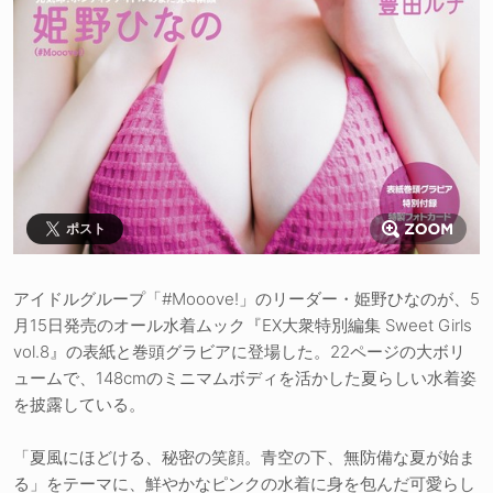
ポスト
アイドルグループ「#Mooove!」のリーダー・姫野ひなのが、5
月15日発売のオール水着ムック『EX大衆特別編集 Sweet Girls
vol.8』の表紙と巻頭グラビアに登場した。22ページの大ボリ
ュームで、148cmのミニマムボディを活かした夏らしい水着姿
を披露している。
「夏風にほどける、秘密の笑顔。青空の下、無防備な夏が始ま
る」をテーマに、鮮やかなピンクの水着に身を包んだ可愛らし