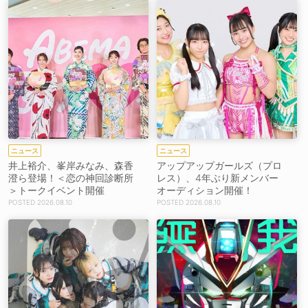
ニュース
ニュース
井上裕介、峯岸みなみ、森香
アップアップガールズ（プロ
澄ら登場！＜恋の神回診断所
レス）、4年ぶり新メンバー
＞トークイベント開催
オーディション開催！
2026.08.10
2026.08.10