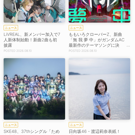
ニュース
ニュース
LiVREAL、新メンバー加入で7
ももいろクローバーZ、新曲
人新体制始動！新曲2曲も初
「無 我 夢 中」がガンダムAC
披露
最新作のテーマソングに決
定！8月26日配信リリース！
2026.08.10
2026.08.10
ニュース
ニュース
SKE48、37thシングル「ため
日向坂46・渡辺莉奈表紙！