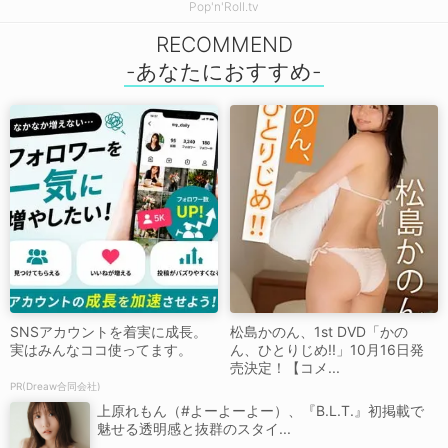
Pop'n'Roll.tv
RECOMMEND
SNSアカウントを着実に成長。
松島かのん、1st DVD「かの
実はみんなココ使ってます。
ん、ひとりじめ!!」10月16日発
売決定！【コメ...
PR(Dreaw合同会社)
上原れもん（#よーよーよー）、『B.L.T.』初掲載で
魅せる透明感と抜群のスタイ...