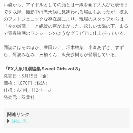
い姿から、アイドルとしての顔とは一線を画す大人びた表情ま
でを収録。撮影中は悪天候に見舞われる場面もあったが、彼女
のフォトジェニックな存在感により、現場のスタッフからは
「今の最高！」と絶賛の声が上がった。眩しい太陽の下、まる
で青春映画のワンシーンのようなグラビアに仕上がっている。
同誌にはそのほか、豊田ルナ、冴木柚葉、小倉あずさ、すず
ら、阿波みなみ、三橋くん、沢美沙樹らが登場している。
『EX大衆特別編集 Sweet Girls vol.8』
発売日：5月15日（金）
価格：1,870円（税込）
仕様：A4判／112ページ
発売元：双葉社
関連リンク
詳細URL