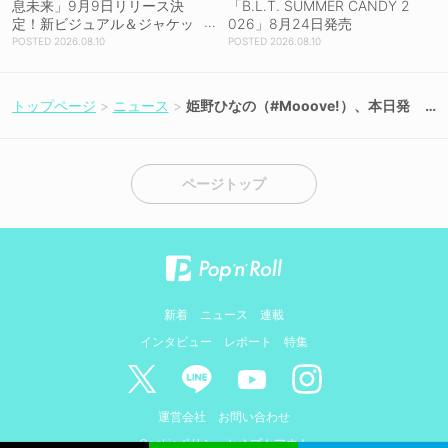
息未来」9月9日リリース決
「B.L.T. SUMMER CANDY 2
定！新ビジュアル＆ジャケッ
026」8月24日発売
ト写真も一挙公開！
2026.08.10
2026.08.10
トップページ
ニュース
姫野ひなの（#Mooove!）、本日発
売の『Sweet Girls vol.8』で表紙＆
巻頭22ページを飾る！
ページトップ
新着
ニュース
連載
インタビュー
レポート
特集
運営会社
お問い合わせ
Cookieポリシーとオプトアウト