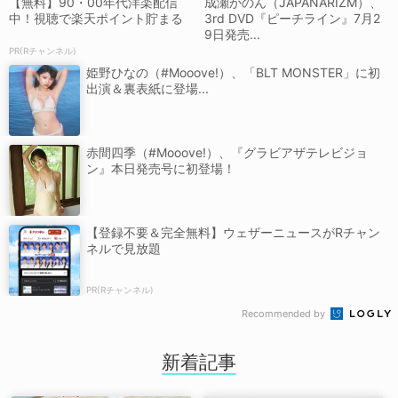
【無料】90・00年代洋楽配信
成瀬かのん（JAPANARIZM）、
中！視聴で楽天ポイント貯まる
3rd DVD『ピーチライン』7月2
9日発売...
PR(Rチャンネル)
姫野ひなの（#Mooove!）、「BLT MONSTER」に初
出演＆裏表紙に登場...
赤間四季（#Mooove!）、『グラビアザテレビジョ
ン』本日発売号に初登場！
【登録不要＆完全無料】ウェザーニュースがRチャン
ネルで見放題
PR(Rチャンネル)
Recommended by
新着記事