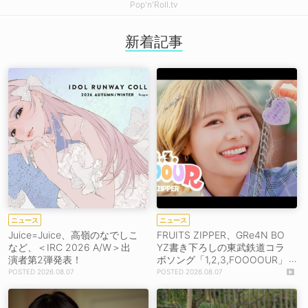
Pop'n'Roll.tv
新着記事
ニュース
ニュース
Juice=Juice、高嶺のなでしこ
FRUITS ZIPPER、GRe4N BO
など、＜IRC 2026 A/W＞出
YZ書き下ろしの東武鉄道コラ
演者第2弾発表！
ボソング「1,2,3,FOOOOUR」
をリリース＆MV公開！
2026.08.07
2026.08.07