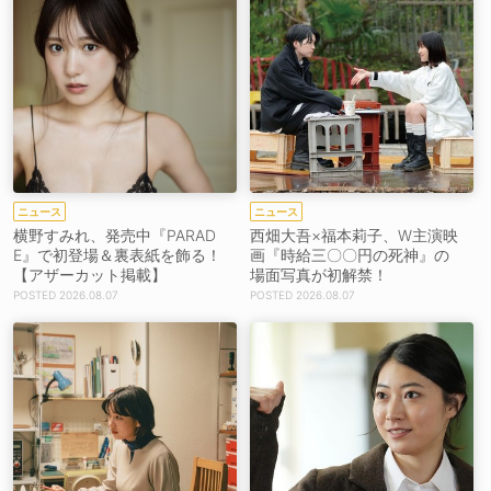
ニュース
ニュース
横野すみれ、発売中『PARAD
西畑大吾×福本莉子、W主演映
E』で初登場＆裏表紙を飾る！
画『時給三〇〇円の死神』の
【アザーカット掲載】
場面写真が初解禁！
2026.08.07
2026.08.07