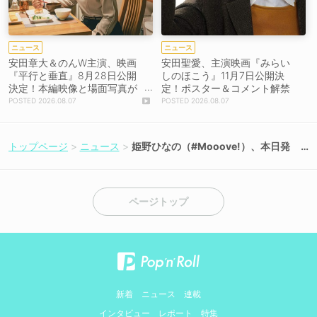
ニュース
ニュース
安田章大＆のんW主演、映画
安田聖愛、主演映画『みらい
『平行と垂直』8月28日公開
しのほこう』11月7日公開決
決定！本編映像と場面写真が
定！ポスター＆コメント解禁
初解禁！
2026.08.07
2026.08.07
トップページ
ニュース
姫野ひなの（#Mooove!）、本日発
売の『Sweet Girls vol.8』で表紙＆
巻頭22ページを飾る！
ページトップ
新着
ニュース
連載
インタビュー
レポート
特集