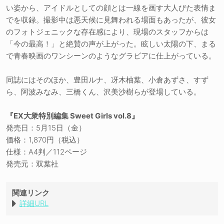
い姿から、アイドルとしての顔とは一線を画す大人びた表情ま
でを収録。撮影中は悪天候に見舞われる場面もあったが、彼女
のフォトジェニックな存在感により、現場のスタッフからは
「今の最高！」と絶賛の声が上がった。眩しい太陽の下、まる
で青春映画のワンシーンのようなグラビアに仕上がっている。
同誌にはそのほか、豊田ルナ、冴木柚葉、小倉あずさ、すず
ら、阿波みなみ、三橋くん、沢美沙樹らが登場している。
『EX大衆特別編集 Sweet Girls vol.8』
発売日：5月15日（金）
価格：1,870円（税込）
仕様：A4判／112ページ
発売元：双葉社
関連リンク
詳細URL