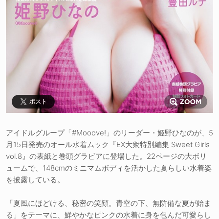
ポスト
アイドルグループ「#Mooove!」のリーダー・姫野ひなのが、5
月15日発売のオール水着ムック『EX大衆特別編集 Sweet Girls
vol.8』の表紙と巻頭グラビアに登場した。22ページの大ボリ
ュームで、148cmのミニマムボディを活かした夏らしい水着姿
を披露している。
「夏風にほどける、秘密の笑顔。青空の下、無防備な夏が始ま
る」をテーマに、鮮やかなピンクの水着に身を包んだ可愛らし