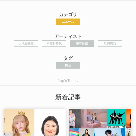
カテゴリ
ニュース
アーティスト
大滝紗緒里
本西彩希帆
星守紗凪
浜浦彩乃
タグ
舞台
Pop'n'Roll.tv
新着記事