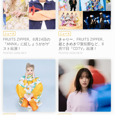
ニュース
ニュース
FRUITS ZIPPER、8月24日の
きゃりー、FRUITS ZIPPER、
『ANNX』に紅しょうががゲ
超ときめき♡宣伝部など、8
スト出演！
月17日『CDTV』出演！
2026.08.11
2026.08.10