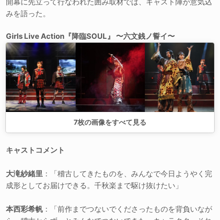
開幕に先立って行なわれた囲み取材では、キャスト陣が意気込
みを語った。
Girls Live Action『降臨SOUL』 〜六文銭ノ誓イ〜
7
枚の画像をすべて見る
キャストコメント
大滝紗緒里
：「稽古してきたものを、みんなで今日ようやく完
成形としてお届けできる。千秋楽まで駆け抜けたい」
本西彩希帆
：「前作までつないでくださったものを背負いなが