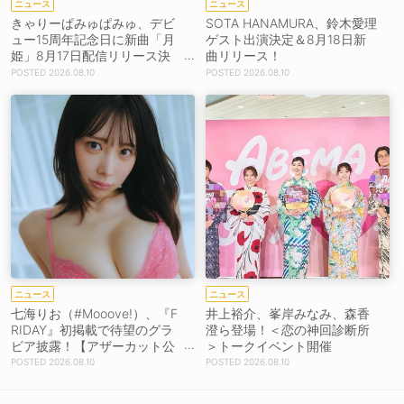
ニュース
ニュース
きゃりーぱみゅぱみゅ、デビ
SOTA HANAMURA、鈴木愛理
ュー15周年記念日に新曲「月
ゲスト出演決定＆8月18日新
姫」8月17日配信リリース決
曲リリース！
定！
2026.08.10
2026.08.10
ニュース
ニュース
七海りお（#Mooove!）、『F
井上裕介、峯岸みなみ、森香
RIDAY』初掲載で待望のグラ
澄ら登場！＜恋の神回診断所
ビア披露！【アザーカット公
＞トークイベント開催
開】
2026.08.10
2026.08.10