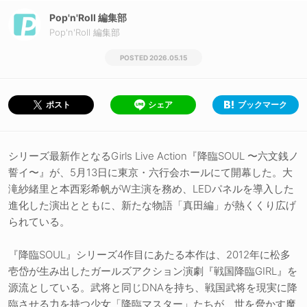
Pop'n'Roll 編集部
Pop'n'Roll 編集部
2026.05.15
シェア
ブックマーク
ポスト
シリーズ最新作となるGirls Live Action『降臨SOUL 〜六文銭ノ
誓イ〜』が、5月13日に東京・六行会ホールにて開幕した。大
滝紗緒里と本西彩希帆がW主演を務め、LEDパネルを導入した
進化した演出とともに、新たな物語「真田編」が熱くくり広げ
られている。
『降臨SOUL』シリーズ4作目にあたる本作は、2012年に松多
壱岱が生み出したガールズアクション演劇『戦国降臨GIRL』を
源流としている。武将と同じDNAを持ち、戦国武将を現実に降
臨させる力を持つ少女「降臨マスター」たちが、世を脅かす魔