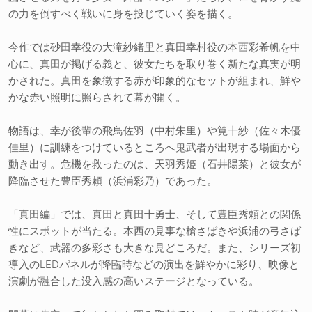
の力を倒すべく戦いに身を投じていく姿を描く。
今作では砂田幸役の大滝紗緒里と真田幸村役の本西彩希帆を中
心に、真田が掲げる義と、彼女たちを取り巻く新たな真実が明
かされた。真田を象徴する赤が印象的なセットが組まれ、鮮や
かな赤い照明に照らされて幕が開く。
物語は、幸が後輩の飛鳥佐羽（中村朱里）や筧十紗（佐々木優
佳里）に訓練をつけているところへ鬼武者が出現する場面から
動き出す。危機を救ったのは、天羽秀姫（石井陽菜）と彼女が
降臨させた豊臣秀頼（浜浦彩乃）であった。
「真田編」では、真田と真田十勇士、そして豊臣秀頼との関係
性にスポットが当たる。本西の見事な槍さばきや浜浦の弓さば
きなど、武器の多彩さも大きな見どころだ。また、シリーズ初
導入のLEDパネルが降臨時などの演出を鮮やかに彩り、映像と
演劇が融合した没入感の高いステージとなっている。