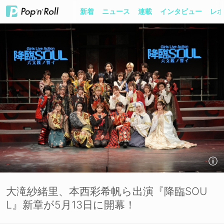
新着
ニュース
連載
インタビュー
レポ
大滝紗緒里、本西彩希帆ら出演『降臨SOU
L』新章が5月13日に開幕！