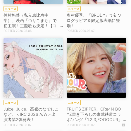
ニュース
ニュース
仲村悠菜（私立恵比寿中
奥村優季、『BRODY』で初ソ
学）、映画『つりこまち』で
ログラビア＆限定版表紙に登
初主演！主題歌も決定！【コ
場！
メントあり】
2026.08.08
2026.08.07
ニュース
ニュース
Juice=Juice、高嶺のなでしこ
FRUITS ZIPPER、GRe4N BO
など、＜IRC 2026 A/W＞出
YZ書き下ろしの東武鉄道コラ
演者第2弾発表！
ボソング「1,2,3,FOOOOUR」
をリリース＆MV公開！
2026.08.07
2026.08.07