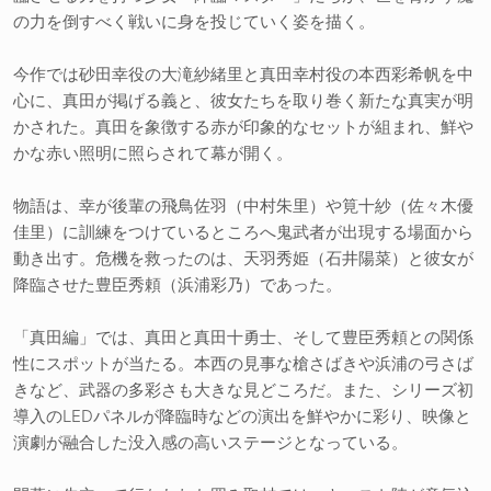
の力を倒すべく戦いに身を投じていく姿を描く。
今作では砂田幸役の大滝紗緒里と真田幸村役の本西彩希帆を中
心に、真田が掲げる義と、彼女たちを取り巻く新たな真実が明
かされた。真田を象徴する赤が印象的なセットが組まれ、鮮や
かな赤い照明に照らされて幕が開く。
物語は、幸が後輩の飛鳥佐羽（中村朱里）や筧十紗（佐々木優
佳里）に訓練をつけているところへ鬼武者が出現する場面から
動き出す。危機を救ったのは、天羽秀姫（石井陽菜）と彼女が
降臨させた豊臣秀頼（浜浦彩乃）であった。
「真田編」では、真田と真田十勇士、そして豊臣秀頼との関係
性にスポットが当たる。本西の見事な槍さばきや浜浦の弓さば
きなど、武器の多彩さも大きな見どころだ。また、シリーズ初
導入のLEDパネルが降臨時などの演出を鮮やかに彩り、映像と
演劇が融合した没入感の高いステージとなっている。