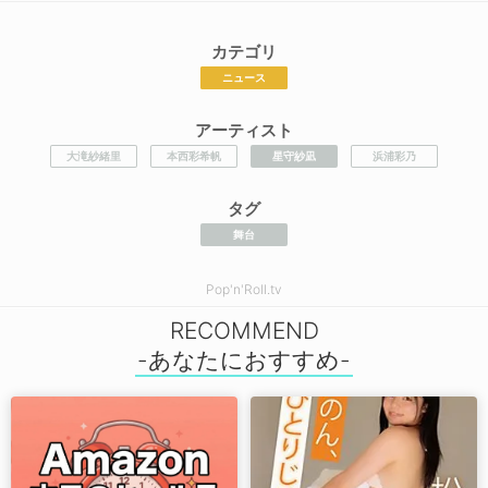
カテゴリ
ニュース
アーティスト
大滝紗緒里
本西彩希帆
星守紗凪
浜浦彩乃
タグ
舞台
Pop'n'Roll.tv
RECOMMEND