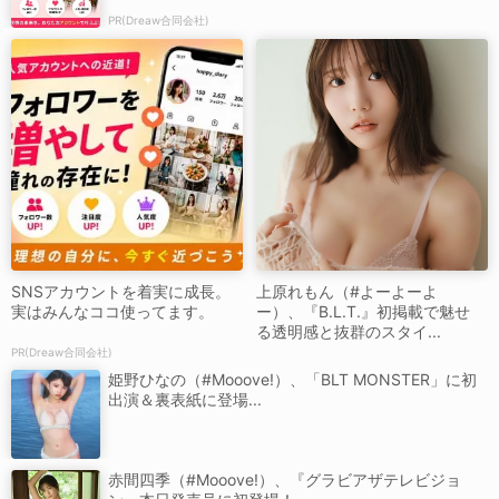
PR(Dreaw合同会社)
SNSアカウントを着実に成長。
上原れもん（#よーよーよ
実はみんなココ使ってます。
ー）、『B.L.T.』初掲載で魅せ
る透明感と抜群のスタイ...
PR(Dreaw合同会社)
姫野ひなの（#Mooove!）、「BLT MONSTER」に初
出演＆裏表紙に登場...
赤間四季（#Mooove!）、『グラビアザテレビジョ