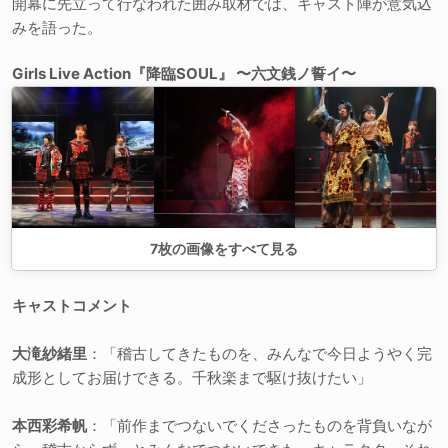
開幕に先立って行なわれた囲み取材では、キャスト陣が意気込
みを語った。
Girls Live Action『降臨SOUL』 〜六文銭ノ誓イ〜
7
枚の画像をすべて見る
キャストコメント
大滝紗緒里
：「稽古してきたものを、みんなで今日ようやく完
成形としてお届けできる。千秋楽まで駆け抜けたい」
本西彩希帆
：「前作までつないでくださったものを背負いなが