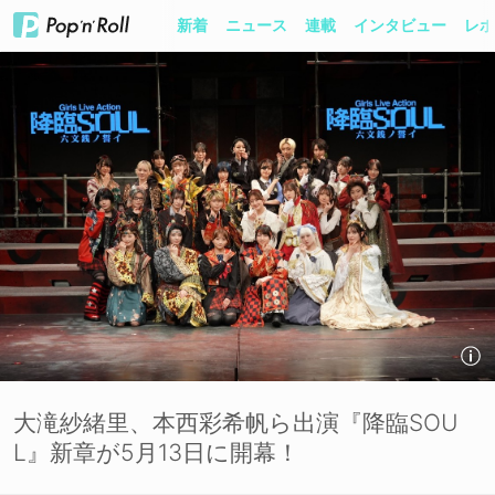
新着
ニュース
連載
インタビュー
レポ
大滝紗緒里、本西彩希帆ら出演『降臨SOU
L』新章が5月13日に開幕！