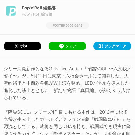
Pop'n'Roll 編集部
Pop'n'Roll 編集部
2026.05.15
シェア
ブックマーク
ポスト
シリーズ最新作となるGirls Live Action『降臨SOUL 〜六文銭ノ
誓イ〜』が、5月13日に東京・六行会ホールにて開幕した。大
滝紗緒里と本西彩希帆がW主演を務め、LEDパネルを導入した
進化した演出とともに、新たな物語「真田編」が熱くくり広げ
られている。
『降臨SOUL』シリーズ4作目にあたる本作は、2012年に松多
壱岱が生み出したガールズアクション演劇『戦国降臨GIRL』を
源流としている。武将と同じDNAを持ち、戦国武将を現実に降
臨させる力を持つ少女「降臨マスター」たちが、世を脅かす魔