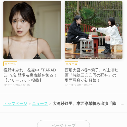
ニュース
ニュース
横野すみれ、発売中『PARAD
西畑大吾×福本莉子、W主演映
E』で初登場＆裏表紙を飾る！
画『時給三〇〇円の死神』の
【アザーカット掲載】
場面写真が初解禁！
2026.08.07
2026.08.07
トップページ
ニュース
大滝紗緒里、本西彩希帆ら出演『降
臨SOUL』新章が5月13日に開幕！
ページトップ