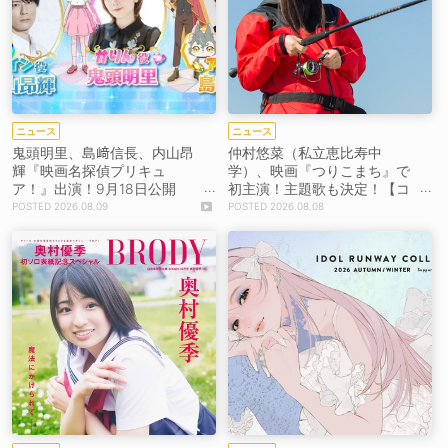
ニュース
ニュース
鬼頭明里、島﨑信長、内山昂
仲村悠菜（私立恵比寿中
輝『映画名探偵プリキュ
学）、映画『つりこまち』で
ア！』出演！9月18日公開
初主演！主題歌も決定！【コ
【コメントあり】
メントあり】
2026.08.09
2026.08.08