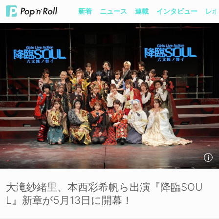
新着
ニュース
連載
インタビュー
レポ
大滝紗緒里、本西彩希帆ら出演『降臨SOU
L』新章が5月13日に開幕！