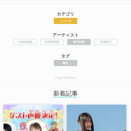
カテゴリ
ニュース
アーティスト
大滝紗緒里
本西彩希帆
星守紗凪
浜浦彩乃
タグ
舞台
Pop'n'Roll.tv
新着記事