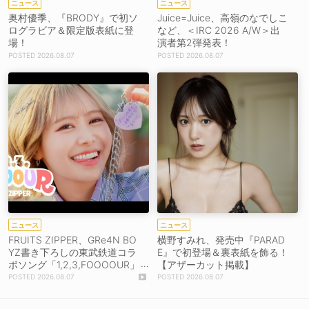
ニュース
ニュース
奥村優季、『BRODY』で初ソ
Juice=Juice、高嶺のなでしこ
ログラビア＆限定版表紙に登
など、＜IRC 2026 A/W＞出
場！
演者第2弾発表！
2026.08.07
2026.08.07
ニュース
ニュース
FRUITS ZIPPER、GRe4N BO
横野すみれ、発売中『PARAD
YZ書き下ろしの東武鉄道コラ
E』で初登場＆裏表紙を飾る！
ボソング「1,2,3,FOOOOUR」
【アザーカット掲載】
をリリース＆MV公開！
2026.08.07
2026.08.07