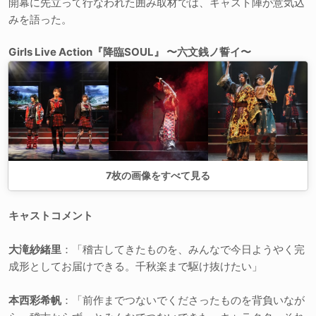
開幕に先立って行なわれた囲み取材では、キャスト陣が意気込
みを語った。
Girls Live Action『降臨SOUL』 〜六文銭ノ誓イ〜
7
枚の画像をすべて見る
キャストコメント
大滝紗緒里
：「稽古してきたものを、みんなで今日ようやく完
成形としてお届けできる。千秋楽まで駆け抜けたい」
本西彩希帆
：「前作までつないでくださったものを背負いなが