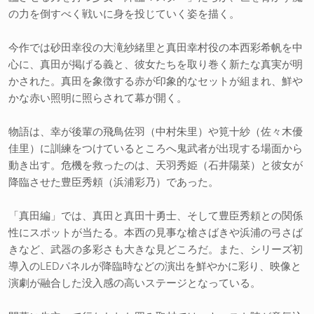
の力を倒すべく戦いに身を投じていく姿を描く。
今作では砂田幸役の大滝紗緒里と真田幸村役の本西彩希帆を中
心に、真田が掲げる義と、彼女たちを取り巻く新たな真実が明
かされた。真田を象徴する赤が印象的なセットが組まれ、鮮や
かな赤い照明に照らされて幕が開く。
物語は、幸が後輩の飛鳥佐羽（中村朱里）や筧十紗（佐々木優
佳里）に訓練をつけているところへ鬼武者が出現する場面から
動き出す。危機を救ったのは、天羽秀姫（石井陽菜）と彼女が
降臨させた豊臣秀頼（浜浦彩乃）であった。
「真田編」では、真田と真田十勇士、そして豊臣秀頼との関係
性にスポットが当たる。本西の見事な槍さばきや浜浦の弓さば
きなど、武器の多彩さも大きな見どころだ。また、シリーズ初
導入のLEDパネルが降臨時などの演出を鮮やかに彩り、映像と
演劇が融合した没入感の高いステージとなっている。