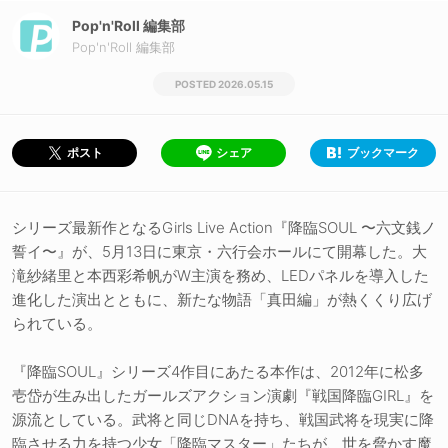
Pop'n'Roll 編集部
Pop'n'Roll 編集部
2026.05.15
シェア
ブックマーク
ポスト
シリーズ最新作となるGirls Live Action『降臨SOUL 〜六文銭ノ
誓イ〜』が、5月13日に東京・六行会ホールにて開幕した。大
滝紗緒里と本西彩希帆がW主演を務め、LEDパネルを導入した
進化した演出とともに、新たな物語「真田編」が熱くくり広げ
られている。
『降臨SOUL』シリーズ4作目にあたる本作は、2012年に松多
壱岱が生み出したガールズアクション演劇『戦国降臨GIRL』を
源流としている。武将と同じDNAを持ち、戦国武将を現実に降
臨させる力を持つ少女「降臨マスター」たちが、世を脅かす魔