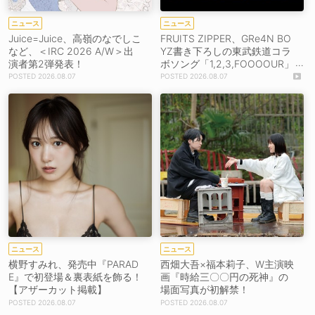
ニュース
ニュース
Juice=Juice、高嶺のなでしこ
FRUITS ZIPPER、GRe4N BO
など、＜IRC 2026 A/W＞出
YZ書き下ろしの東武鉄道コラ
演者第2弾発表！
ボソング「1,2,3,FOOOOUR」
をリリース＆MV公開！
2026.08.07
2026.08.07
ニュース
ニュース
横野すみれ、発売中『PARAD
西畑大吾×福本莉子、W主演映
E』で初登場＆裏表紙を飾る！
画『時給三〇〇円の死神』の
【アザーカット掲載】
場面写真が初解禁！
2026.08.07
2026.08.07