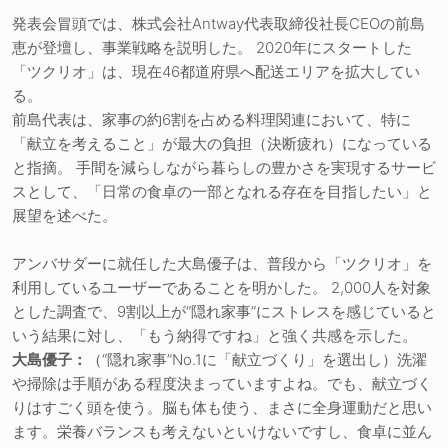
発表会冒頭では、株式会社Antway代表取締役社長CEOの前島
恵が登壇し、事業戦略を説明した。 2020年にスタートした
「ツクリオ」は、現在46都道府県へ配送エリアを拡大してい
る。
前島代表は、家事の約6割を占める料理関連において、特に
「献立を考えること」が最大の負担（決断疲れ）になっている
と指摘。 手間を減らしながら暮らしの豊かさを実現するサービ
スとして、「日常の食卓の一部となれる存在を目指したい」と
展望を述べた。
アンバサダーに就任した大島優子は、普段から「ツクリオ」を
利用しているユーザーであることを明かした。 2,000人を対象
とした調査で、9割以上が“隠れ家事”にストレスを感じていると
いう結果に対し、「もう納得ですね」と強く共感を示した。
大島優子：
（“隠れ家事”No.1に「献立づくり」を選出し）洗濯
や掃除は手順がある程度決まっていますよね。でも、献立づく
りはすごく頭を使う。脳も体も使う、まさに全身運動だと思い
ます。栄養バランスも考えないといけないですし、食卓に並ん