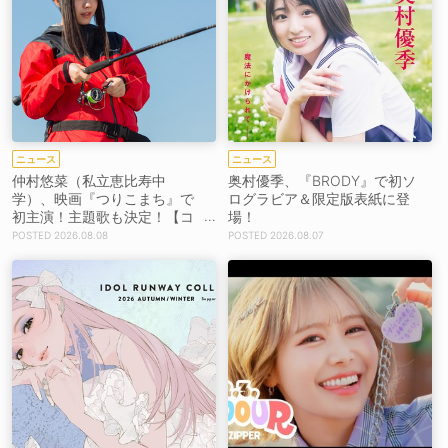
ニュース
ニュース
仲村悠菜（私立恵比寿中
奥村優季、『BRODY』で初ソ
学）、映画『つりこまち』で
ログラビア＆限定版表紙に登
初主演！主題歌も決定！【コ
場！
メントあり】
2026.08.08
2026.08.07