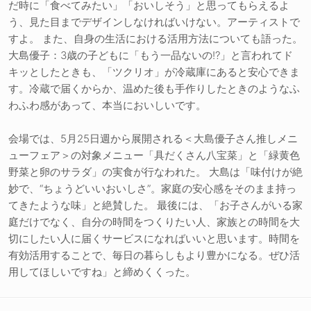
だ時に「食べてみたい」「おいしそう」と思ってもらえるよ
う、見た目までデザインしなければいけない。アーティストで
すよ。 また、自身の生活における活用方法についても語った。
大島優子：3歳の子どもに「もう一品ないの!?」と言われてド
キッとしたときも、「ツクリオ」が冷蔵庫にあると安心できま
す。冷蔵で届くからか、温めた後も手作りしたときのようなふ
わふわ感があって、本当においしいです。
会場では、5月25日週から展開される＜大島優子さん推しメニ
ューフェア＞の対象メニュー「具だくさん八宝菜」と「緑黄色
野菜と卵のサラダ」の実食が行なわれた。 大島は「味付けが絶
妙で、“ちょうどいいおいしさ”。家庭の安心感をそのまま持っ
てきたような味」と絶賛した。 最後には、「お子さんがいる家
庭だけでなく、自分の時間をつくりたい人、家族との時間を大
切にしたい人に届くサービスになればいいと思います。時間を
有効活用することで、毎日の暮らしもより豊かになる。ぜひ活
用してほしいですね」と締めくくった。