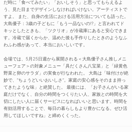
だ時に「食べてみたい」「おいしそう」と思ってもらえるよ
う、見た目までデザインしなければいけない。アーティストで
すよ。 また、自身の生活における活用方法についても語った。
大島優子：3歳の子どもに「もう一品ないの!?」と言われてド
キッとしたときも、「ツクリオ」が冷蔵庫にあると安心できま
す。冷蔵で届くからか、温めた後も手作りしたときのようなふ
わふわ感があって、本当においしいです。
会場では、5月25日週から展開される＜大島優子さん推しメニ
ューフェア＞の対象メニュー「具だくさん八宝菜」と「緑黄色
野菜と卵のサラダ」の実食が行なわれた。 大島は「味付けが絶
妙で、“ちょうどいいおいしさ”。家庭の安心感をそのまま持っ
てきたような味」と絶賛した。 最後には、「お子さんがいる家
庭だけでなく、自分の時間をつくりたい人、家族との時間を大
切にしたい人に届くサービスになればいいと思います。時間を
有効活用することで、毎日の暮らしもより豊かになる。ぜひ活
用してほしいですね」と締めくくった。