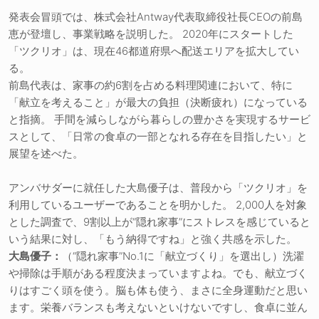
発表会冒頭では、株式会社Antway代表取締役社長CEOの前島
恵が登壇し、事業戦略を説明した。 2020年にスタートした
「ツクリオ」は、現在46都道府県へ配送エリアを拡大してい
る。
前島代表は、家事の約6割を占める料理関連において、特に
「献立を考えること」が最大の負担（決断疲れ）になっている
と指摘。 手間を減らしながら暮らしの豊かさを実現するサービ
スとして、「日常の食卓の一部となれる存在を目指したい」と
展望を述べた。
アンバサダーに就任した大島優子は、普段から「ツクリオ」を
利用しているユーザーであることを明かした。 2,000人を対象
とした調査で、9割以上が“隠れ家事”にストレスを感じていると
いう結果に対し、「もう納得ですね」と強く共感を示した。
大島優子：
（“隠れ家事”No.1に「献立づくり」を選出し）洗濯
や掃除は手順がある程度決まっていますよね。でも、献立づく
りはすごく頭を使う。脳も体も使う、まさに全身運動だと思い
ます。栄養バランスも考えないといけないですし、食卓に並ん