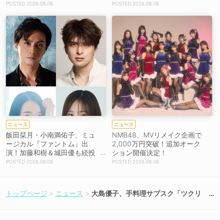
トを解禁！【コメントあり】
2026.08.06
2026.08.06
ニュース
ニュース
飯田栞月・小南満佑子、ミュ
NMB48、MVリメイク企画で
ージカル『ファントム』出
2,000万円突破！追加オーク
演！加藤和樹＆城田優も続投
ション開催決定！
【コメントあり】
2026.08.06
2026.08.06
トップページ
ニュース
大島優子、手料理サブスク「ツクリ
オ」アンバサダー就任！累計3,000
万食突破の事業戦略発表会に登壇