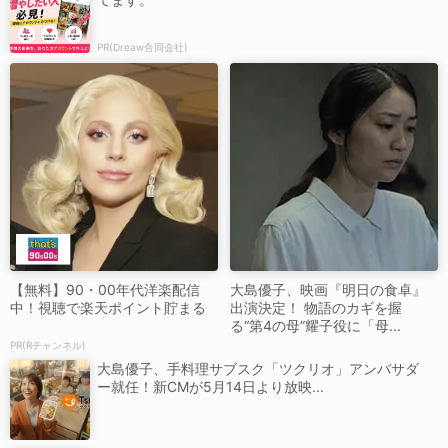
PR(Dreaw合同会社)
【無料】90・00年代洋楽配信
大島優子、映画『明日の食卓』
中！視聴で楽天ポイント貯まる
出演決定！ 物語のカギを握
る“第4の母”耀子役に「母...
PR(Rチャンネル)
大島優子、手料理サブスク「ツクリオ」アンバサダ
ー就任！新CMが5月14日より放映...