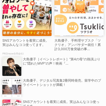
SNSアカウントを着実に成長。
大島優子、手料理サブスク「ツ
実はみんなココ使ってます。
クリオ」アンバサダー就任！累
計3,000万食突破の事...
PR(Dreaw合同会社)
大島優子［イベントレポート］“第4の母”の熱演ぶり
に“隠れたMVP”の声！映画『...
大島優子、デジタル写真集2冊同時発売。留学中のプ
ライベートショットが満載！
SNSアカウントを着実に成長。実はみんなココ使っ
てます。