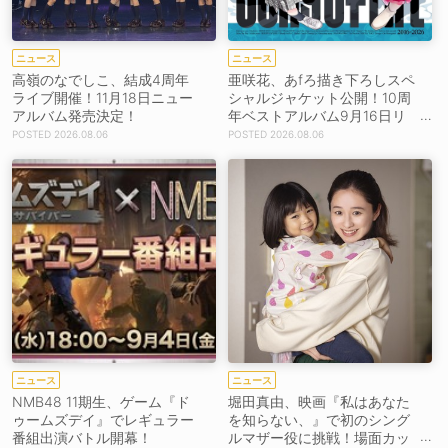
ニュース
ニュース
高嶺のなでしこ、結成4周年
亜咲花、あfろ描き下ろしスペ
ライブ開催！11月18日ニュー
シャルジャケット公開！10周
アルバム発売決定！
年ベストアルバム9月16日リ
リース！
2026.08.06
2026.08.06
ニュース
ニュース
NMB48 11期生、ゲーム『ド
堀田真由、映画『私はあなた
ゥームズデイ』でレギュラー
を知らない、』で初のシング
番組出演バトル開幕！
ルマザー役に挑戦！場面カッ