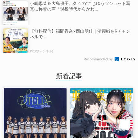
小嶋陽菜＆大島優子、久々の“こじゆう”2ショット写
真に称賛の声「現役時代からかわ...
【無料配信】福間香奈×西山朋佳｜清麗戦をRチャン
ネルで！
PR(Rチャンネル)
Recommended by
新着記事