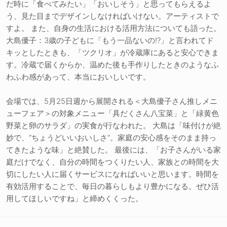
だ時に「食べてみたい」「おいしそう」と思ってもらえるよ
う、見た目までデザインしなければいけない。アーティストで
すよ。 また、自身の生活における活用方法についても語った。
大島優子：3歳の子どもに「もう一品ないの!?」と言われてド
キッとしたときも、「ツクリオ」が冷蔵庫にあると安心できま
す。冷蔵で届くからか、温めた後も手作りしたときのようなふ
わふわ感があって、本当においしいです。
会場では、5月25日週から展開される＜大島優子さん推しメニ
ューフェア＞の対象メニュー「具だくさん八宝菜」と「緑黄色
野菜と卵のサラダ」の実食が行なわれた。 大島は「味付けが絶
妙で、“ちょうどいいおいしさ”。家庭の安心感をそのまま持っ
てきたような味」と絶賛した。 最後には、「お子さんがいる家
庭だけでなく、自分の時間をつくりたい人、家族との時間を大
切にしたい人に届くサービスになればいいと思います。時間を
有効活用することで、毎日の暮らしもより豊かになる。ぜひ活
用してほしいですね」と締めくくった。