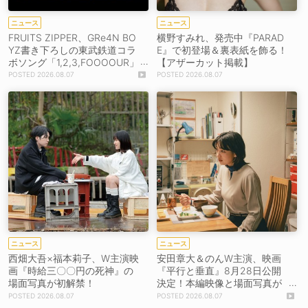
ニュース
ニュース
FRUITS ZIPPER、GRe4N BO
横野すみれ、発売中『PARAD
YZ書き下ろしの東武鉄道コラ
E』で初登場＆裏表紙を飾る！
ボソング「1,2,3,FOOOOUR」
【アザーカット掲載】
をリリース＆MV公開！
2026.08.07
2026.08.07
ニュース
ニュース
西畑大吾×福本莉子、W主演映
安田章大＆のんW主演、映画
画『時給三〇〇円の死神』の
『平行と垂直』8月28日公開
場面写真が初解禁！
決定！本編映像と場面写真が
初解禁！
2026.08.07
2026.08.07