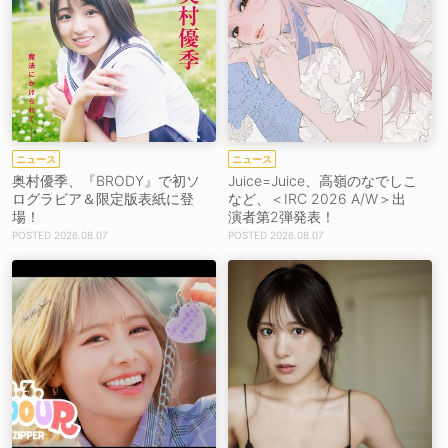
ニュース
ニュース
奥村優季、『BRODY』で初ソ
Juice=Juice、高嶺のなでしこ
ログラビア＆限定版表紙に登
など、＜IRC 2026 A/W＞出
場！
演者第2弾発表！
2026.08.07
2026.08.07