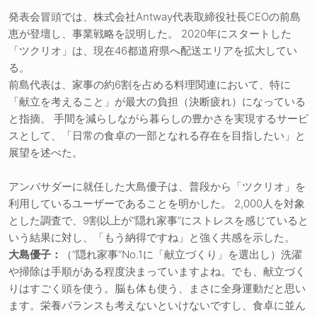
発表会冒頭では、株式会社Antway代表取締役社長CEOの前島
恵が登壇し、事業戦略を説明した。 2020年にスタートした
「ツクリオ」は、現在46都道府県へ配送エリアを拡大してい
る。
前島代表は、家事の約6割を占める料理関連において、特に
「献立を考えること」が最大の負担（決断疲れ）になっている
と指摘。 手間を減らしながら暮らしの豊かさを実現するサービ
スとして、「日常の食卓の一部となれる存在を目指したい」と
展望を述べた。
アンバサダーに就任した大島優子は、普段から「ツクリオ」を
利用しているユーザーであることを明かした。 2,000人を対象
とした調査で、9割以上が“隠れ家事”にストレスを感じていると
いう結果に対し、「もう納得ですね」と強く共感を示した。
大島優子：
（“隠れ家事”No.1に「献立づくり」を選出し）洗濯
や掃除は手順がある程度決まっていますよね。でも、献立づく
りはすごく頭を使う。脳も体も使う、まさに全身運動だと思い
ます。栄養バランスも考えないといけないですし、食卓に並ん