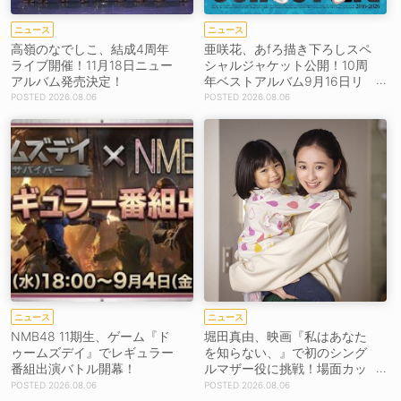
ニュース
ニュース
高嶺のなでしこ、結成4周年
亜咲花、あfろ描き下ろしスペ
ライブ開催！11月18日ニュー
シャルジャケット公開！10周
アルバム発売決定！
年ベストアルバム9月16日リ
リース！
2026.08.06
2026.08.06
ニュース
ニュース
NMB48 11期生、ゲーム『ド
堀田真由、映画『私はあなた
ゥームズデイ』でレギュラー
を知らない、』で初のシング
番組出演バトル開幕！
ルマザー役に挑戦！場面カッ
トを解禁！【コメントあり】
2026.08.06
2026.08.06