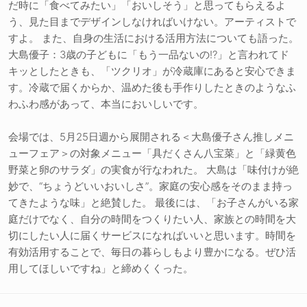
だ時に「食べてみたい」「おいしそう」と思ってもらえるよ
う、見た目までデザインしなければいけない。アーティストで
すよ。 また、自身の生活における活用方法についても語った。
大島優子：3歳の子どもに「もう一品ないの!?」と言われてド
キッとしたときも、「ツクリオ」が冷蔵庫にあると安心できま
す。冷蔵で届くからか、温めた後も手作りしたときのようなふ
わふわ感があって、本当においしいです。
会場では、5月25日週から展開される＜大島優子さん推しメニ
ューフェア＞の対象メニュー「具だくさん八宝菜」と「緑黄色
野菜と卵のサラダ」の実食が行なわれた。 大島は「味付けが絶
妙で、“ちょうどいいおいしさ”。家庭の安心感をそのまま持っ
てきたような味」と絶賛した。 最後には、「お子さんがいる家
庭だけでなく、自分の時間をつくりたい人、家族との時間を大
切にしたい人に届くサービスになればいいと思います。時間を
有効活用することで、毎日の暮らしもより豊かになる。ぜひ活
用してほしいですね」と締めくくった。