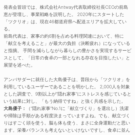
発表会冒頭では、株式会社Antway代表取締役社長CEOの前島
恵が登壇し、事業戦略を説明した。 2020年にスタートした
「ツクリオ」は、現在46都道府県へ配送エリアを拡大してい
る。
前島代表は、家事の約6割を占める料理関連において、特に
「献立を考えること」が最大の負担（決断疲れ）になっている
と指摘。 手間を減らしながら暮らしの豊かさを実現するサービ
スとして、「日常の食卓の一部となれる存在を目指したい」と
展望を述べた。
アンバサダーに就任した大島優子は、普段から「ツクリオ」を
利用しているユーザーであることを明かした。 2,000人を対象
とした調査で、9割以上が“隠れ家事”にストレスを感じていると
いう結果に対し、「もう納得ですね」と強く共感を示した。
大島優子：
（“隠れ家事”No.1に「献立づくり」を選出し）洗濯
や掃除は手順がある程度決まっていますよね。でも、献立づく
りはすごく頭を使う。脳も体も使う、まさに全身運動だと思い
ます。栄養バランスも考えないといけないですし、食卓に並ん