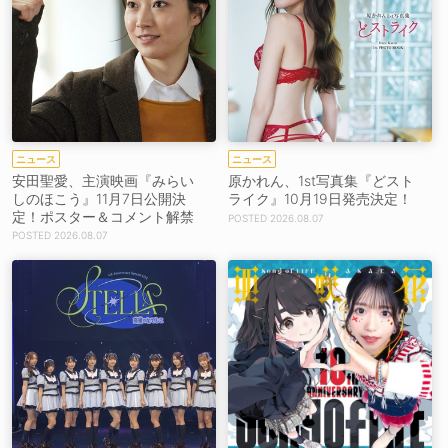
ニュース
ニュース
安田聖愛、主演映画『みらい
原かれん、1st写真集『どスト
しのほこう』11月7日公開決
ライク』10月19日発売決定！
定！ポスター＆コメント解禁
2026.08.07
2026.08.07