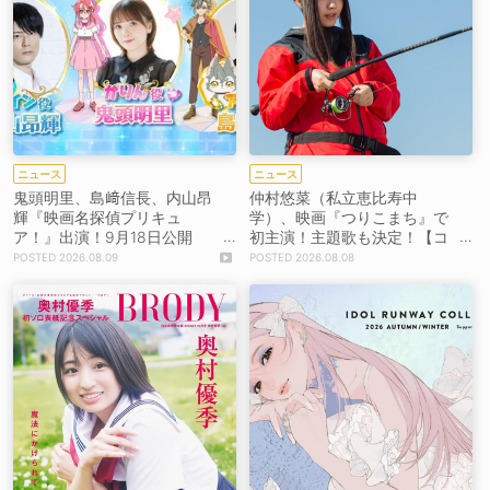
ニュース
ニュース
鬼頭明里、島﨑信長、内山昂
仲村悠菜（私立恵比寿中
輝『映画名探偵プリキュ
学）、映画『つりこまち』で
ア！』出演！9月18日公開
初主演！主題歌も決定！【コ
【コメントあり】
メントあり】
2026.08.09
2026.08.08