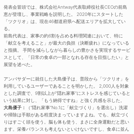
発表会冒頭では、株式会社Antway代表取締役社長CEOの前島
恵が登壇し、事業戦略を説明した。 2020年にスタートした
「ツクリオ」は、現在46都道府県へ配送エリアを拡大してい
る。
前島代表は、家事の約6割を占める料理関連において、特に
「献立を考えること」が最大の負担（決断疲れ）になっている
と指摘。 手間を減らしながら暮らしの豊かさを実現するサービ
スとして、「日常の食卓の一部となれる存在を目指したい」と
展望を述べた。
アンバサダーに就任した大島優子は、普段から「ツクリオ」を
利用しているユーザーであることを明かした。 2,000人を対象
とした調査で、9割以上が“隠れ家事”にストレスを感じていると
いう結果に対し、「もう納得ですね」と強く共感を示した。
大島優子：
（“隠れ家事”No.1に「献立づくり」を選出し）洗濯
や掃除は手順がある程度決まっていますよね。でも、献立づく
りはすごく頭を使う。脳も体も使う、まさに全身運動だと思い
ます。栄養バランスも考えないといけないですし、食卓に並ん