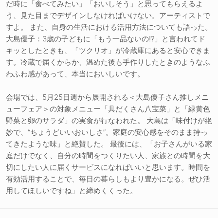
だ時に「食べてみたい」「おいしそう」と思ってもらえるよ
う、見た目までデザインしなければいけない。アーティストで
すよ。 また、自身の生活における活用方法についても語った。
大島優子：3歳の子どもに「もう一品ないの!?」と言われてド
キッとしたときも、「ツクリオ」が冷蔵庫にあると安心できま
す。冷蔵で届くからか、温めた後も手作りしたときのようなふ
わふわ感があって、本当においしいです。
会場では、5月25日週から展開される＜大島優子さん推しメニ
ューフェア＞の対象メニュー「具だくさん八宝菜」と「緑黄色
野菜と卵のサラダ」の実食が行なわれた。 大島は「味付けが絶
妙で、“ちょうどいいおいしさ”。家庭の安心感をそのまま持っ
てきたような味」と絶賛した。 最後には、「お子さんがいる家
庭だけでなく、自分の時間をつくりたい人、家族との時間を大
切にしたい人に届くサービスになればいいと思います。時間を
有効活用することで、毎日の暮らしもより豊かになる。ぜひ活
用してほしいですね」と締めくくった。