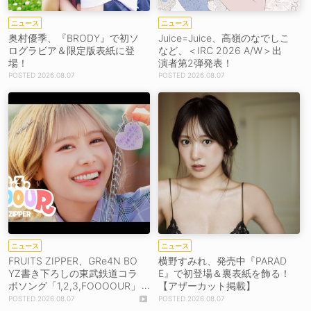
ニュース
ニュース
奥村優季、『BRODY』で初ソ
Juice=Juice、高嶺のなでしこ
ログラビア＆限定版表紙に登
など、＜IRC 2026 A/W＞出
場！
演者第2弾発表！
2026.08.07
2026.08.07
ニュース
ニュース
FRUITS ZIPPER、GRe4N BO
横野すみれ、発売中『PARAD
YZ書き下ろしの東武鉄道コラ
E』で初登場＆裏表紙を飾る！
ボソング「1,2,3,FOOOOUR」
【アザーカット掲載】
をリリース＆MV公開！
2026.08.07
2026.08.07