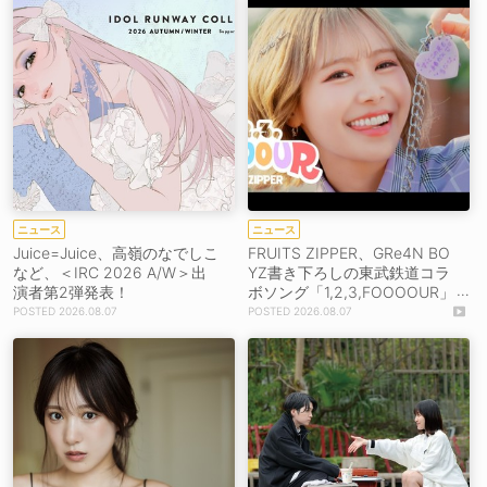
ニュース
ニュース
Juice=Juice、高嶺のなでしこ
FRUITS ZIPPER、GRe4N BO
など、＜IRC 2026 A/W＞出
YZ書き下ろしの東武鉄道コラ
演者第2弾発表！
ボソング「1,2,3,FOOOOUR」
をリリース＆MV公開！
2026.08.07
2026.08.07