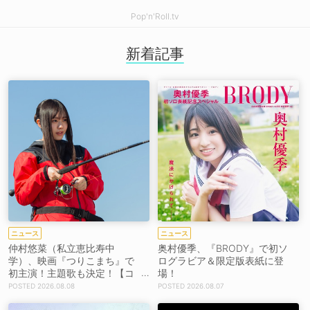
Pop'n'Roll.tv
新着記事
ニュース
ニュース
仲村悠菜（私立恵比寿中
奥村優季、『BRODY』で初ソ
学）、映画『つりこまち』で
ログラビア＆限定版表紙に登
初主演！主題歌も決定！【コ
場！
メントあり】
2026.08.08
2026.08.07