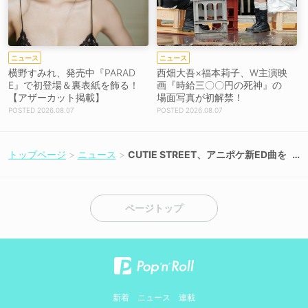
ニュース
ニュース
横野すみれ、発売中『PARAD
西畑大吾×福本莉子、W主演映
E』で初登場＆裏表紙を飾る！
画『時給三〇〇円の死神』の
【アザーカット掲載】
場面写真が初解禁！
2026.08.07
2026.08.07
トップページ
ニュース
CUTIE STREET、アニポケ新ED曲を
5月15日に先行配信開始！
ページトップ
新着
ニュース
連載