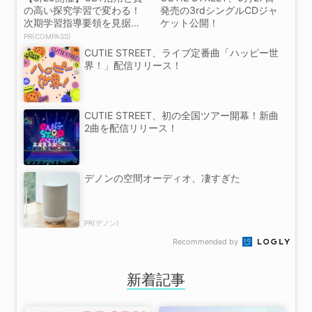
の高い探究学習で変わる！
発売の3rdシングルCDジャ
次期学習指導要領を見据え
ケット公開！
た...
PR(COMPASS)
CUTIE STREET、ライブ定番曲「ハッピー世
界！」配信リリース！
CUTIE STREET、初の全国ツアー開幕！新曲
2曲を配信リリース！
デノンの空間オーディオ、凄すぎた
PR(デノン)
Recommended by
新着記事