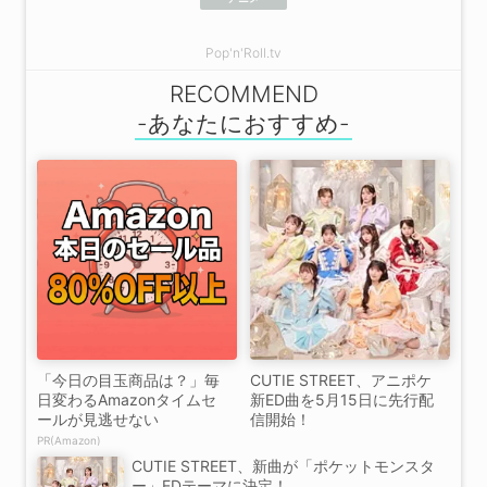
Pop'n'Roll.tv
RECOMMEND
「今日の目玉商品は？」毎
CUTIE STREET、アニポケ
日変わるAmazonタイムセ
新ED曲を5月15日に先行配
ールが見逃せない
信開始！
PR(Amazon)
CUTIE STREET、新曲が「ポケットモンスタ
ー」EDテーマに決定！