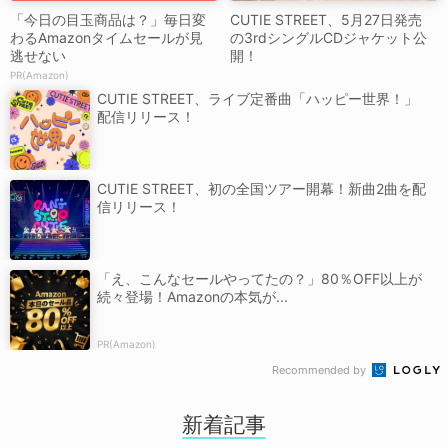
「今日の目玉商品は？」毎日変
CUTIE STREET、5月27日発売
わるAmazonタイムセールが見
の3rdシングルCDジャケット公
逃せない
開！
PR(Amazon)
CUTIE STREET、ライブ定番曲「ハッピー世界！」
配信リリース！
CUTIE STREET、初の全国ツアー開幕！新曲2曲を配
信リリース！
「え、こんなセールやってたの？」80％OFF以上が
続々登場！Amazonの本気が...
PR(Amazon)
Recommended by
新着記事