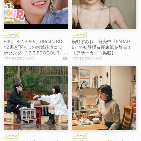
ニュース
ニュース
FRUITS ZIPPER、GRe4N BO
横野すみれ、発売中『PARAD
YZ書き下ろしの東武鉄道コラ
E』で初登場＆裏表紙を飾る！
ボソング「1,2,3,FOOOOUR」
【アザーカット掲載】
をリリース＆MV公開！
2026.08.07
2026.08.07
ニュース
ニュース