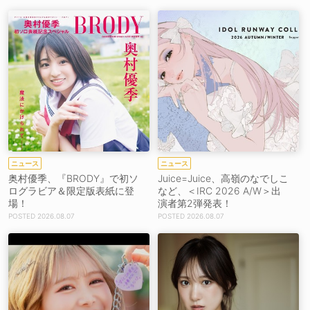
ニュース
ニュース
奥村優季、『BRODY』で初ソ
Juice=Juice、高嶺のなでしこ
ログラビア＆限定版表紙に登
など、＜IRC 2026 A/W＞出
場！
演者第2弾発表！
2026.08.07
2026.08.07