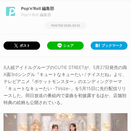
Pop'n'Roll 編集部
Pop'n'Roll 編集部
2026.05.15
シェア
ブックマーク
ポスト
8人組アイドルグループのCUTIE STREETが、5月27日発売の両
A面3rdシングル『キュートなキューたい / ナイスだね』より、
テレビアニメ『ポケットモンスター』のエンディングテーマ
「キュートなキューたい -TVsize-」を5月15日に先行配信リリ
ースした。同日放送の番組内で楽曲を初披露するほか、店舗別
特典の絵柄も公開されている。