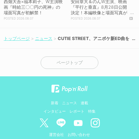
西畑大吾×福本莉子、W主演映
安田章大＆のんW主演、映画
画『時給三〇〇円の死神』の
『平行と垂直』8月28日公開
場面写真が初解禁！
決定！本編映像と場面写真が
初解禁！
2026.08.07
2026.08.07
トップページ
ニュース
CUTIE STREET、アニポケ新ED曲を
5月15日に先行配信開始！
ページトップ
新着
ニュース
連載
インタビュー
レポート
特集
運営会社
お問い合わせ