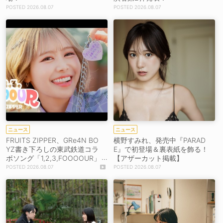
2026.08.07
2026.08.07
ニュース
ニュース
FRUITS ZIPPER、GRe4N BO
横野すみれ、発売中『PARAD
YZ書き下ろしの東武鉄道コラ
E』で初登場＆裏表紙を飾る！
ボソング「1,2,3,FOOOOUR」
【アザーカット掲載】
をリリース＆MV公開！
2026.08.07
2026.08.07