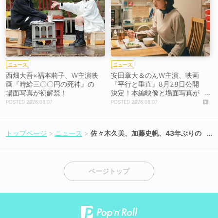
ニュース
ニュース
西畑大吾×福本莉子、W主演映
安田章大＆のんW主演、映画
画『時給三〇〇円の死神』の
『平行と垂直』8月28日公開
場面写真が初解禁！
決定！本編映像と場面写真が
初解禁！
2026.08.07
2026.08.07
トップページ
ニュース
佐々木久美、加藤史帆、43年ぶりの
『スター・ウォーズ』特番に出演決
定！【コメントあり】
ページトップ