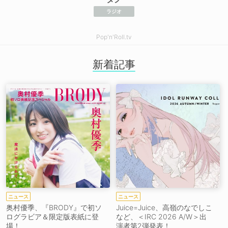
ラジオ
Pop'n'Roll.tv
新着記事
ニュース
ニュース
奥村優季、『BRODY』で初ソ
Juice=Juice、高嶺のなでしこ
ログラビア＆限定版表紙に登
など、＜IRC 2026 A/W＞出
場！
演者第2弾発表！