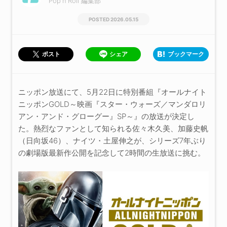
Pop'n'Roll 編集部
2026.05.15
シェア
ブックマーク
ポスト
ニッポン放送にて、5月22日に特別番組『オールナイト
ニッポンGOLD～映画『スター・ウォーズ／マンダロリ
アン・アンド・グローグー』SP～』の放送が決定し
た。熱烈なファンとして知られる佐々木久美、加藤史帆
（日向坂46）、ナイツ・土屋伸之が、シリーズ7年ぶり
の劇場版最新作公開を記念して2時間の生放送に挑む。