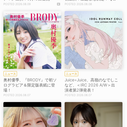
【コメントあり】
メントあり】
2026.08.09
2026.08.08
ニュース
ニュース
奥村優季、『BRODY』で初ソ
Juice=Juice、高嶺のなでしこ
ログラビア＆限定版表紙に登
など、＜IRC 2026 A/W＞出
場！
演者第2弾発表！
2026.08.07
2026.08.07