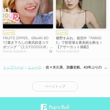
ニュース
ニュース
FRUITS ZIPPER、GRe4N BO
横野すみれ、発売中『PARAD
YZ書き下ろしの東武鉄道コラ
E』で初登場＆裏表紙を飾る！
ボソング「1,2,3,FOOOOUR」
【アザーカット掲載】
をリリース＆MV公開！
2026.08.07
2026.08.07
トップページ
ニュース
佐々木久美、加藤史帆、43年ぶりの
『スター・ウォーズ』特番に出演決
定！【コメントあり】
ページトップ