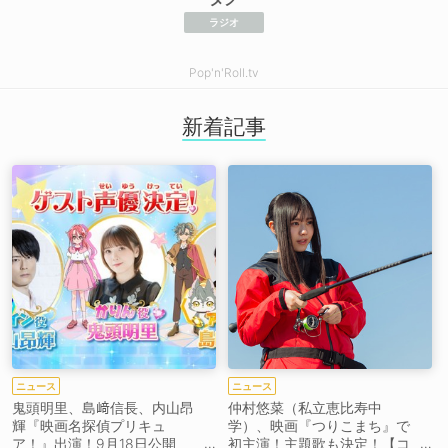
ラジオ
Pop'n'Roll.tv
新着記事
ニュース
ニュース
鬼頭明里、島﨑信長、内山昂
仲村悠菜（私立恵比寿中
輝『映画名探偵プリキュ
学）、映画『つりこまち』で
ア！』出演！9月18日公開
初主演！主題歌も決定！【コ