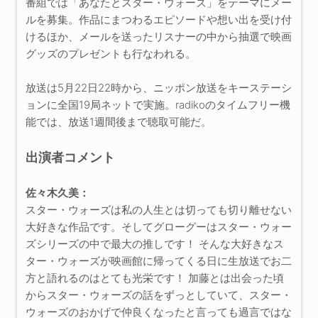
番組では「あなたとスター・ウォーズ」をテーマにメー
ルを募集。作品にまつわるエピソードや想い出を受け付
けるほか、メールを送ったリスナーの中から抽選で映画
グッズのプレゼントも行なわれる。
放送は5月22日22時から、ニッポン放送をキーステーシ
ョンに全国19局ネットで実施。radikoのタイムフリー機
能では、放送1週間後まで聴取可能だ。
出演者コメント
佐々木久美：
スター・ウォーズは私の人生とは切っても切り離せない
大好きな作品です。そしてグローグーはスター・ウォー
ズシリーズの中で最大の推しです！ そんな大好きなス
ター・ウォーズが映画館に帰ってくる日に生放送でお二
方と語れるのはとても光栄です！ 加藤とは出会った頃
からスター・ウォーズの話をずっとしていて、スター・
ウォーズのおかげで仲良くなったと言っても過言ではな