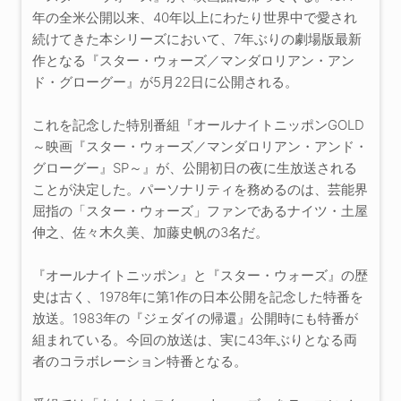
年の全米公開以来、40年以上にわたり世界中で愛され
続けてきた本シリーズにおいて、7年ぶりの劇場版最新
作となる『スター・ウォーズ／マンダロリアン・アン
ド・グローグー』が5月22日に公開される。
これを記念した特別番組『オールナイトニッポンGOLD
～映画『スター・ウォーズ／マンダロリアン・アンド・
グローグー』SP～』が、公開初日の夜に生放送される
ことが決定した。パーソナリティを務めるのは、芸能界
屈指の「スター・ウォーズ」ファンであるナイツ・土屋
伸之、佐々木久美、加藤史帆の3名だ。
『オールナイトニッポン』と『スター・ウォーズ』の歴
史は古く、1978年に第1作の日本公開を記念した特番を
放送。1983年の『ジェダイの帰還』公開時にも特番が
組まれている。今回の放送は、実に43年ぶりとなる両
者のコラボレーション特番となる。