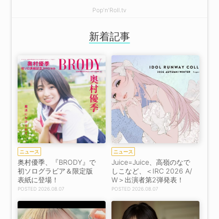
Pop'n'Roll.tv
新着記事
ニュース
ニュース
奥村優季、『BRODY』で
Juice=Juice、高嶺のなで
初ソログラビア＆限定版
しこなど、＜IRC 2026 A/
表紙に登場！
W＞出演者第2弾発表！
2026.08.07
2026.08.07