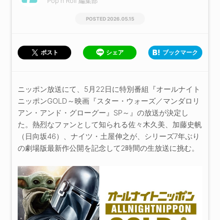
Pop'n'Roll 編集部
2026.05.15
シェア
ブックマーク
ポスト
ニッポン放送にて、5月22日に特別番組『オールナイト
ニッポンGOLD～映画『スター・ウォーズ／マンダロリ
アン・アンド・グローグー』SP～』の放送が決定し
た。熱烈なファンとして知られる佐々木久美、加藤史帆
（日向坂46）、ナイツ・土屋伸之が、シリーズ7年ぶり
の劇場版最新作公開を記念して2時間の生放送に挑む。