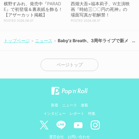
横野すみれ、発売中『PARAD
西畑大吾×福本莉子、W主演映
E』で初登場＆裏表紙を飾る！
画『時給三〇〇円の死神』の
【アザーカット掲載】
場面写真が初解禁！
2026.08.07
2026.08.07
トップページ
ニュース
Baby'z Breath、3周年ライブで新メ
ンバー・東城陽葵が加入！［ライブ
レポート］【コメントあり】
ページトップ
新着
ニュース
連載
インタビュー
レポート
特集
運営会社
お問い合わせ