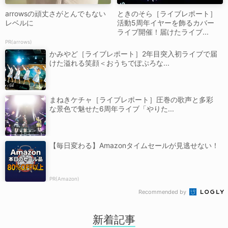
arrowsの頑丈さがとんでもない
ときのそら［ライブレポート］
レベルに
活動5周年イヤーを飾るカバー
ライブ開催！届けたライブ...
PR(arrows)
かみやど［ライブレポート］2年目突入初ライブで届
けた溢れる笑顔＜おうちでぽぷろな...
まねきケチャ［ライブレポート］圧巻の歌声と多彩
な景色で魅せた6周年ライブ「やりた...
【毎日変わる】Amazonタイムセールが見逃せない！
PR(Amazon)
Recommended by
新着記事