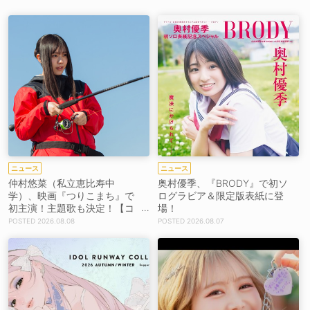
ニュース
ニュース
仲村悠菜（私立恵比寿中
奥村優季、『BRODY』で初ソ
学）、映画『つりこまち』で
ログラビア＆限定版表紙に登
初主演！主題歌も決定！【コ
場！
メントあり】
2026.08.08
2026.08.07