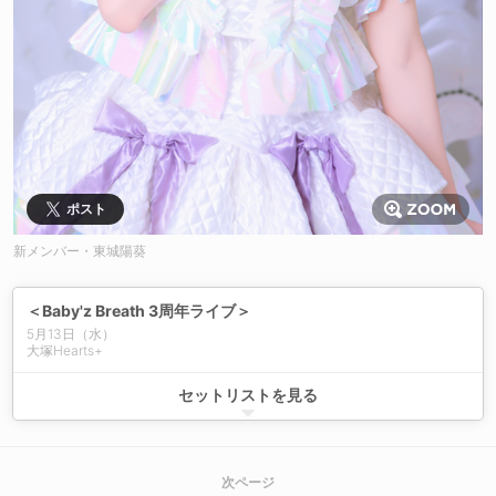
ポスト
新メンバー・東城陽葵
＜Baby'z Breath 3周年ライブ＞
5月13日（水）
大塚Hearts+
01.「GIMME!! GIMME!!」
セットリストを見る
02.「PROTOSTAR」
03.「未来のシンフォニー」
04.「ナミダのスコール」
05.「好きだよ Sunshine」
次ページ
06.「どんな未来でも」（新メンバー参加8名体制）