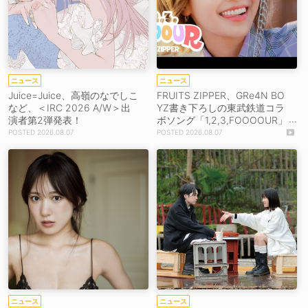
ニュース
ニュース
Juice=Juice、高嶺のなでしこ
FRUITS ZIPPER、GRe4N BO
など、＜IRC 2026 A/W＞出
YZ書き下ろしの東武鉄道コラ
演者第2弾発表！
ボソング「1,2,3,FOOOOUR」
をリリース＆MV公開！
2026.08.07
2026.08.07
ニュース
ニュース