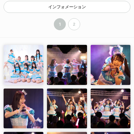
07.「キミラシクアレ」（新メンバー参加8名体制）
インフォメーション
08.「Run to the STAR」（新メンバー参加8名体制）
09.「ガラスのダイス」
10.「NOIR STEP」
1
2
11.「希望の地図」
12.「無限ドリーマー」