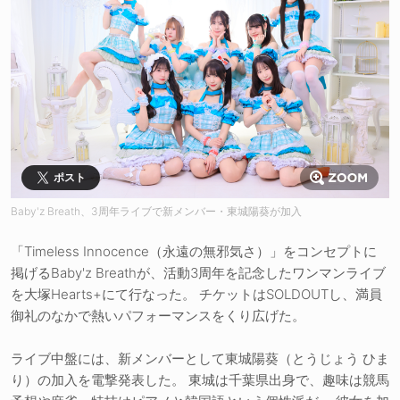
ポスト
Baby'z Breath、3周年ライブで新メンバー・東城陽葵が加入
「Timeless Innocence（永遠の無邪気さ）」をコンセプトに
掲げるBaby'z Breathが、活動3周年を記念したワンマンライブ
を大塚Hearts+にて行なった。 チケットはSOLDOUTし、満員
御礼のなかで熱いパフォーマンスをくり広げた。
ライブ中盤には、新メンバーとして東城陽葵（とうじょう ひま
り）の加入を電撃発表した。 東城は千葉県出身で、趣味は競馬