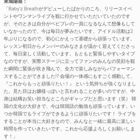
東城陽葵：
「Baby'z Breathがデビューしたばかりのころ、リリースイベ
ントやワンマンライブを観に行かせていただいていたのです
が、そのときは自分がベビブレの一員になるなんて想像もして
いなかったので、今は毎日が夢みたいです。アイドル活動は2
年ぶりになるので、初心にかえって基礎から頑張っています。
レッスン初日からメンバーのみなさまが温かく迎えてくださっ
て、毎日楽しく活動しています。もともと緊張しやすいタイプ
なのですが、実際ステージに立ってファンのみんなの笑顔を観
た瞬間に緊張が吹き飛んで、全力で楽しみながらパフォーマン
スすることができました!? 会場の一体感にもすごく感動して、
『これからもっと頑張りたい！』 という気持ちが強くなりまし
た。見た目はお嬢様っぽいと言われることが多いのですが、中
身は結構お笑い担当なところがギャップだと思います（笑） 韓
国の文化が大好きで、今は韓国語の勉強も頑張っています。い
つか韓国でもライブができるように頑張りたいです！ ライブを
することが本当に大好きなので、みんなと一緒に最高に楽しい
時間を作っていきたいです。これから応援よろしくお願いしま
す！」