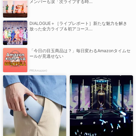
メンバーも涙「次ライブする時...
DIALOGUE＋［ライブレポート］新たな魅力を解き
放った全力ライブ＆初アコース...
「今日の目玉商品は？」毎日変わるAmazonタイムセ
ールが見逃せない
PR(Amazon)