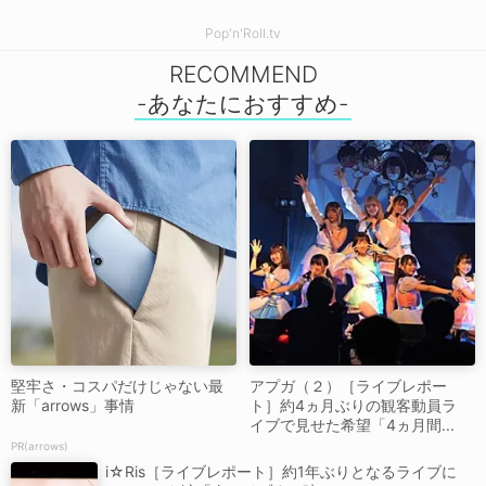
Pop'n'Roll.tv
RECOMMEND
堅牢さ・コスパだけじゃない最
アプガ（２）［ライブレポー
新「arrows」事情
ト］約4ヵ月ぶりの観客動員ラ
イブで見せた希望「4ヵ月間...
PR(arrows)
i☆Ris［ライブレポート］約1年ぶりとなるライブに