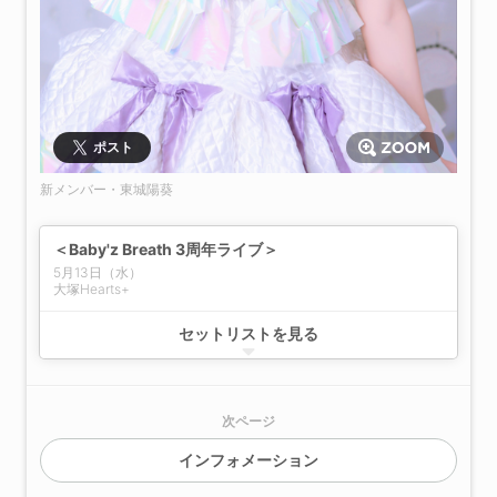
ポスト
新メンバー・東城陽葵
＜Baby'z Breath 3周年ライブ＞
5月13日（水）
大塚Hearts+
01.「GIMME!! GIMME!!」
セットリストを見る
02.「PROTOSTAR」
03.「未来のシンフォニー」
04.「ナミダのスコール」
05.「好きだよ Sunshine」
次ページ
06.「どんな未来でも」（新メンバー参加8名体制）
07.「キミラシクアレ」（新メンバー参加8名体制）
インフォメーション
08.「Run to the STAR」（新メンバー参加8名体制）
09.「ガラスのダイス」