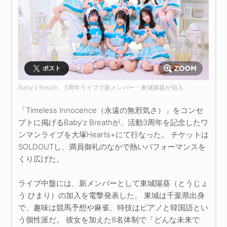
ポスト
Baby'z Breath、3周年ライブで新メンバー・東城陽葵が加入
「Timeless Innocence（永遠の無邪気さ）」をコンセ
プトに掲げるBaby'z Breathが、活動3周年を記念したワ
ンマンライブを大塚Hearts+にて行なった。 チケットは
SOLDOUTし、満員御礼のなかで熱いパフォーマンスを
くり広げた。
ライブ中盤には、新メンバーとして東城陽葵（とうじょ
う ひまり）の加入を電撃発表した。 東城は千葉県出身
で、趣味は競馬予想や麻雀、特技はピアノと韓国語とい
う個性派だ。 彼女を加えた8名体制で「どんな未来で