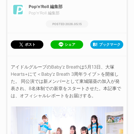
Pop'n'Roll 編集部
Pop'n'Roll 編集部
2026.05.15
シェア
ブックマーク
ポスト
アイドルグループのBaby'z Breathは5月13日、大塚
Hearts+にて＜Baby'z Breath 3周年ライブ＞を開催し
た。 同公演では新メンバーとして東城陽葵の加入が発
表され、8名体制での新章をスタートさせた。本記事で
は、オフィシャルレポートをお届けする。