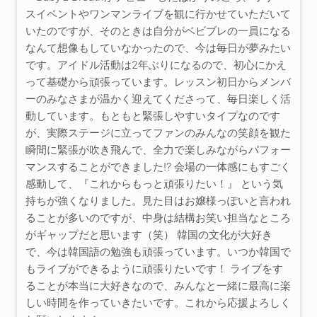
スイベントやワンマンライブを観に行かせていただいて
いたのですが、そのときは自分がベビブレの一員になる
なんて想像もしていなかったので、今は毎日が夢みたい
です。アイドル活動は2年ぶりになるので、初心にかえ
って基礎から頑張っています。レッスン初日からメンバ
ーのみなさまが温かく迎えてくださって、毎日楽しく活
動しています。もともと緊張しやすいタイプなのです
が、実際ステージに立ってファンのみんなの笑顔を観た
瞬間に緊張が吹き飛んで、全力で楽しみながらパフォー
マンスすることができました!? 会場の一体感にもすごく
感動して、『これからもっと頑張りたい！』 という気
持ちが強くなりました。見た目はお嬢様っぽいと言われ
ることが多いのですが、中身は結構お笑い担当なところ
がギャップだと思います（笑） 韓国の文化が大好き
で、今は韓国語の勉強も頑張っています。いつか韓国で
もライブができるように頑張りたいです！ ライブをす
ることが本当に大好きなので、みんなと一緒に最高に楽
しい時間を作っていきたいです。これから応援よろしく