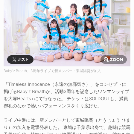
ポスト
Baby'z Breath、3周年ライブで新メンバー・東城陽葵が加入
「Timeless Innocence（永遠の無邪気さ）」をコンセプトに
掲げるBaby'z Breathが、活動3周年を記念したワンマンライブ
を大塚Hearts+にて行なった。 チケットはSOLDOUTし、満員
御礼のなかで熱いパフォーマンスをくり広げた。
ライブ中盤には、新メンバーとして東城陽葵（とうじょう ひま
り）の加入を電撃発表した。 東城は千葉県出身で、趣味は競馬