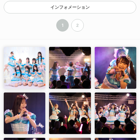
07.「キミラシクアレ」（新メンバー参加8名体制）
インフォメーション
08.「Run to the STAR」（新メンバー参加8名体制）
09.「ガラスのダイス」
10.「NOIR STEP」
1
2
11.「希望の地図」
12.「無限ドリーマー」