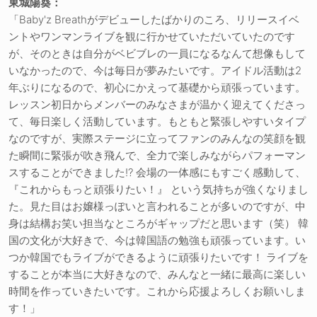
東城陽葵：
「Baby'z Breathがデビューしたばかりのころ、リリースイベ
ントやワンマンライブを観に行かせていただいていたのです
が、そのときは自分がベビブレの一員になるなんて想像もして
いなかったので、今は毎日が夢みたいです。アイドル活動は2
年ぶりになるので、初心にかえって基礎から頑張っています。
レッスン初日からメンバーのみなさまが温かく迎えてくださっ
て、毎日楽しく活動しています。もともと緊張しやすいタイプ
なのですが、実際ステージに立ってファンのみんなの笑顔を観
た瞬間に緊張が吹き飛んで、全力で楽しみながらパフォーマン
スすることができました!? 会場の一体感にもすごく感動して、
『これからもっと頑張りたい！』 という気持ちが強くなりまし
た。見た目はお嬢様っぽいと言われることが多いのですが、中
身は結構お笑い担当なところがギャップだと思います（笑） 韓
国の文化が大好きで、今は韓国語の勉強も頑張っています。い
つか韓国でもライブができるように頑張りたいです！ ライブを
することが本当に大好きなので、みんなと一緒に最高に楽しい
時間を作っていきたいです。これから応援よろしくお願いしま
す！」