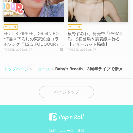
ニュース
ニュース
FRUITS ZIPPER、GRe4N BO
横野すみれ、発売中『PARAD
YZ書き下ろしの東武鉄道コラ
E』で初登場＆裏表紙を飾る！
ボソング「1,2,3,FOOOOUR」
【アザーカット掲載】
をリリース＆MV公開！
2026.08.07
2026.08.07
トップページ
ニュース
Baby'z Breath、3周年ライブで新メ
ンバー・東城陽葵が加入！［ライブ
レポート］【コメントあり】
ページトップ
新着
ニュース
連載