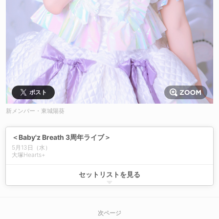
ポスト
新メンバー・東城陽葵
＜Baby'z Breath 3周年ライブ＞
5月13日（水）
大塚Hearts+
01.「GIMME!! GIMME!!」
セットリストを見る
02.「PROTOSTAR」
03.「未来のシンフォニー」
04.「ナミダのスコール」
05.「好きだよ Sunshine」
次ページ
06.「どんな未来でも」（新メンバー参加8名体制）