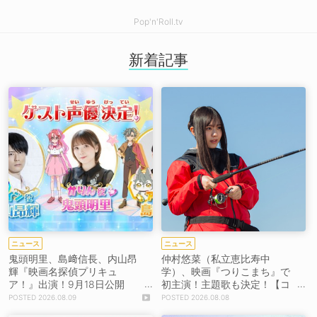
Pop'n'Roll.tv
新着記事
ニュース
ニュース
鬼頭明里、島﨑信長、内山昂
仲村悠菜（私立恵比寿中
輝『映画名探偵プリキュ
学）、映画『つりこまち』で
ア！』出演！9月18日公開
初主演！主題歌も決定！【コ
【コメントあり】
メントあり】
2026.08.09
2026.08.08