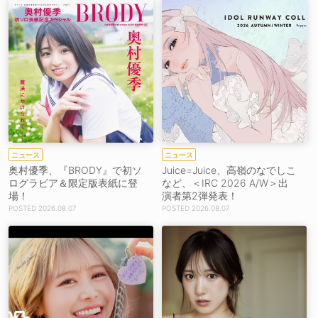
ニュース
ニュース
奥村優季、『BRODY』で初ソ
Juice=Juice、高嶺のなでしこ
ログラビア＆限定版表紙に登
など、＜IRC 2026 A/W＞出
場！
演者第2弾発表！
2026.08.07
2026.08.07