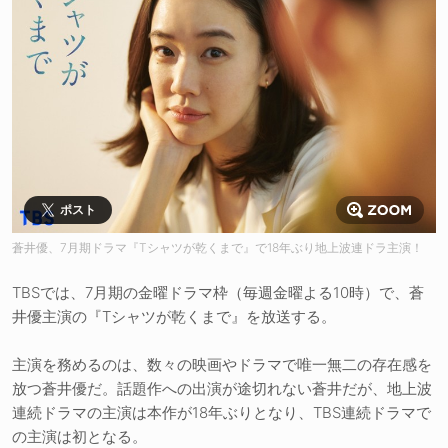
ポスト
蒼井優、7月期ドラマ『Tシャツが乾くまで』で18年ぶり地上波連ドラ主演！
TBSでは、7月期の金曜ドラマ枠（毎週金曜よる10時）で、蒼
井優主演の『Tシャツが乾くまで』を放送する。
主演を務めるのは、数々の映画やドラマで唯一無二の存在感を
放つ蒼井優だ。話題作への出演が途切れない蒼井だが、地上波
連続ドラマの主演は本作が18年ぶりとなり、TBS連続ドラマで
の主演は初となる。