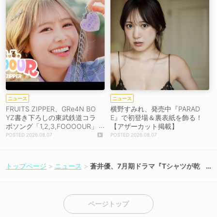
ニュース
ニュース
FRUITS ZIPPER、GRe4N BO
横野すみれ、発売中『PARAD
YZ書き下ろしの東武鉄道コラ
E』で初登場＆裏表紙を飾る！
ボソング「1,2,3,FOOOOUR」
【アザーカット掲載】
をリリース＆MV公開！
2026.08.07
2026.08.07
トップページ
ニュース
蒼井優、7月期ドラマ『Tシャツが乾
くまで』で18年ぶり地上波連ドラ主
演！【コメントあり】
ページトップ