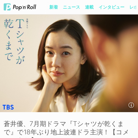
新着
ニュース
連載
インタビュー
レポ
蒼井優、7月期ドラマ『Tシャツが乾くま
で』で18年ぶり地上波連ドラ主演！【コメ