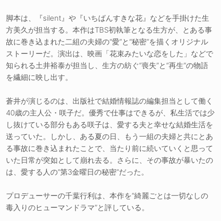
脚本は、『silent』や『いちばんすきな花』などを手掛けた生
方美久が担当する。本作はTBS初執筆となる生方が、とある事
故に巻き込まれた二組の夫婦の“愛”と“秘密”を描くオリジナル
ストーリーだ。演出は、映画「花束みたいな恋をした」などで
知られる土井裕泰が担当し、生方の紡ぐ“喪失”と“再生”の物語
を繊細に映し出す。
蒼井が演じるのは、出版社で結婚情報誌の編集担当として働く
40歳の主人公・咲子だ。優秀で仕事はできるが、私生活では少
し抜けている部分もある咲子は、愛する夫と幸せな結婚生活を
送っていた。しかし、ある夏の日、もう一組の夫婦と共にとあ
る事故に巻き込まれたことで、当たり前に続いていくと思って
いた日常が突如として崩れ去る。さらに、その事故が暴いたの
は、愛する人の“第3金曜日の秘密”だった。
プロデューサーの千葉行利は、本作を“綺麗ごとは一切なしの
毒入りのヒューマンドラマ”と評している。