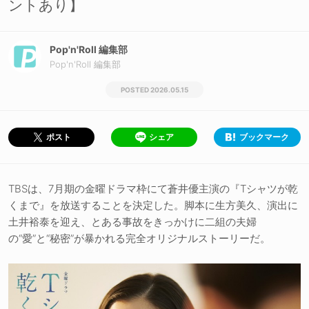
ントあり】
Pop'n'Roll 編集部
Pop'n'Roll 編集部
2026.05.15
シェア
ブックマーク
ポスト
TBSは、7月期の金曜ドラマ枠にて蒼井優主演の『Tシャツが乾
くまで』を放送することを決定した。脚本に生方美久、演出に
土井裕泰を迎え、とある事故をきっかけに二組の夫婦
の“愛”と“秘密”が暴かれる完全オリジナルストーリーだ。