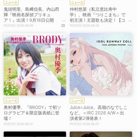
ニュース
ニュース
鬼頭明里、島﨑信長、内山昂
仲村悠菜（私立恵比寿中
輝『映画名探偵プリキュ
学）、映画『つりこまち』で
ア！』出演！9月18日公開
初主演！主題歌も決定！【コ
【コメントあり】
メントあり】
2026.08.09
2026.08.08
ニュース
ニュース
奥村優季、『BRODY』で初ソ
Juice=Juice、高嶺のなでしこ
ログラビア＆限定版表紙に登
など、＜IRC 2026 A/W＞出
場！
演者第2弾発表！
2026.08.07
2026.08.07