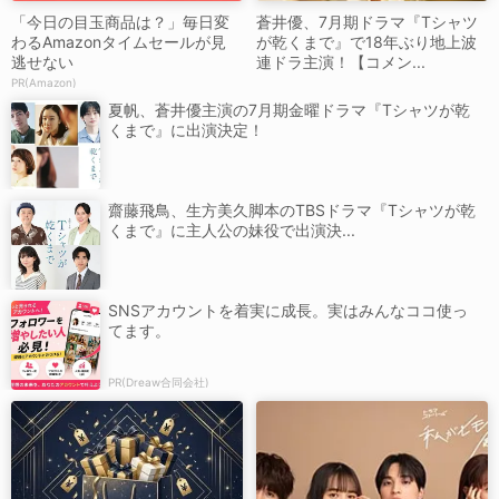
「今日の目玉商品は？」毎日変
蒼井優、7月期ドラマ『Tシャツ
わるAmazonタイムセールが見
が乾くまで』で18年ぶり地上波
逃せない
連ドラ主演！【コメン...
PR(Amazon)
夏帆、蒼井優主演の7月期金曜ドラマ『Tシャツが乾
くまで』に出演決定！
齋藤飛鳥、生方美久脚本のTBSドラマ『Tシャツが乾
くまで』に主人公の妹役で出演決...
SNSアカウントを着実に成長。実はみんなココ使っ
てます。
PR(Dreaw合同会社)