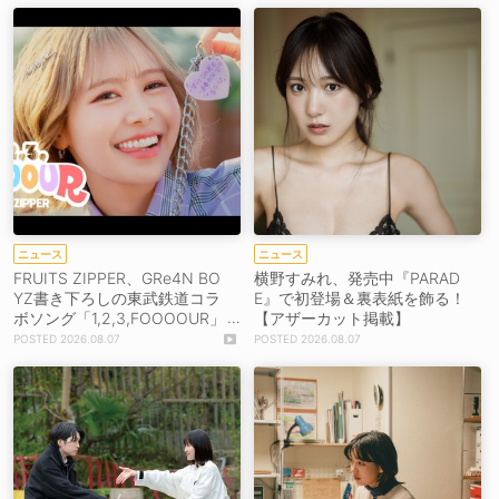
ニュース
ニュース
FRUITS ZIPPER、GRe4N BO
横野すみれ、発売中『PARAD
YZ書き下ろしの東武鉄道コラ
E』で初登場＆裏表紙を飾る！
ボソング「1,2,3,FOOOOUR」
【アザーカット掲載】
をリリース＆MV公開！
2026.08.07
2026.08.07