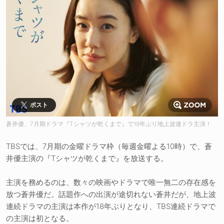
ポスト
蒼井優、7月期ドラマ『Tシャツが乾くまで』で18年ぶり地上波連ドラ主演！
TBSでは、7月期の金曜ドラマ枠（毎週金曜よる10時）で、蒼
井優主演の『Tシャツが乾くまで』を放送する。
主演を務めるのは、数々の映画やドラマで唯一無二の存在感を
放つ蒼井優だ。話題作への出演が途切れない蒼井だが、地上波
連続ドラマの主演は本作が18年ぶりとなり、TBS連続ドラマで
の主演は初となる。