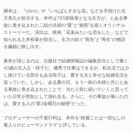
脚本は、『silent』や『いちばんすきな花』などを手掛けた生
方美久が担当する。本作はTBS初執筆となる生方が、とある事
故に巻き込まれた二組の夫婦の“愛”と“秘密”を描くオリジナル
ストーリーだ。演出は、映画「花束みたいな恋をした」などで
知られる土井裕泰が担当し、生方の紡ぐ“喪失”と“再生”の物語
を繊細に映し出す。
蒼井が演じるのは、出版社で結婚情報誌の編集担当として働く
40歳の主人公・咲子だ。優秀で仕事はできるが、私生活では少
し抜けている部分もある咲子は、愛する夫と幸せな結婚生活を
送っていた。しかし、ある夏の日、もう一組の夫婦と共にとあ
る事故に巻き込まれたことで、当たり前に続いていくと思って
いた日常が突如として崩れ去る。さらに、その事故が暴いたの
は、愛する人の“第3金曜日の秘密”だった。
プロデューサーの千葉行利は、本作を“綺麗ごとは一切なしの
毒入りのヒューマンドラマ”と評している。