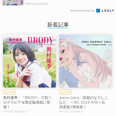
PR(Dreaw合同会社)
Recommended by
新着記事
ニュース
ニュース
奥村優季、『BRODY』で初ソ
Juice=Juice、高嶺のなでしこ
ログラビア＆限定版表紙に登
など、＜IRC 2026 A/W＞出
場！
演者第2弾発表！
2026.08.07
2026.08.07