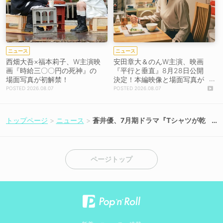
ニュース
ニュース
西畑大吾×福本莉子、W主演映
安田章大＆のんW主演、映画
画『時給三〇〇円の死神』の
『平行と垂直』8月28日公開
場面写真が初解禁！
決定！本編映像と場面写真が
初解禁！
2026.08.07
2026.08.07
トップページ
ニュース
蒼井優、7月期ドラマ『Tシャツが乾
くまで』で18年ぶり地上波連ドラ主
演！【コメントあり】
ページトップ