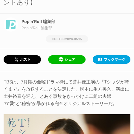
ントあり】
Pop'n'Roll 編集部
Pop'n'Roll 編集部
2026.05.15
シェア
ブックマーク
ポスト
TBSは、7月期の金曜ドラマ枠にて蒼井優主演の『Tシャツが乾
くまで』を放送することを決定した。脚本に生方美久、演出に
土井裕泰を迎え、とある事故をきっかけに二組の夫婦
の“愛”と“秘密”が暴かれる完全オリジナルストーリーだ。