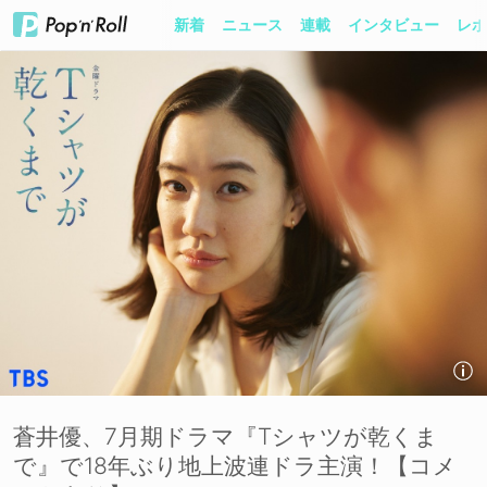
新着
ニュース
連載
インタビュー
レポ
蒼井優、7月期ドラマ『Tシャツが乾くま
で』で18年ぶり地上波連ドラ主演！【コメ