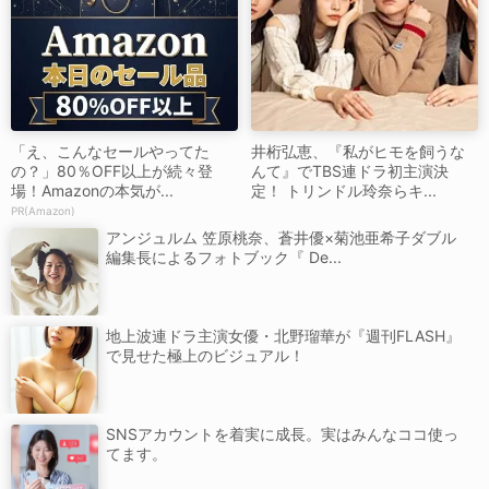
「え、こんなセールやってた
井桁弘恵、『私がヒモを飼うな
の？」80％OFF以上が続々登
んて』でTBS連ドラ初主演決
場！Amazonの本気が...
定！ トリンドル玲奈らキ...
PR(Amazon)
アンジュルム 笠原桃奈、蒼井優×菊池亜希子ダブル
編集長によるフォトブック『 De...
地上波連ドラ主演女優・北野瑠華が『週刊FLASH』
で見せた極上のビジュアル！
SNSアカウントを着実に成長。実はみんなココ使っ
てます。