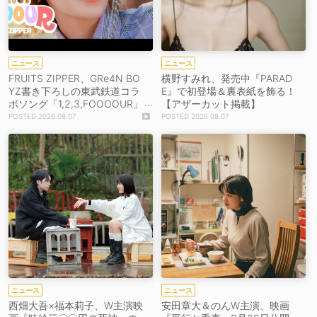
ニュース
ニュース
FRUITS ZIPPER、GRe4N BO
横野すみれ、発売中『PARAD
YZ書き下ろしの東武鉄道コラ
E』で初登場＆裏表紙を飾る！
ボソング「1,2,3,FOOOOUR」
【アザーカット掲載】
をリリース＆MV公開！
2026.08.07
2026.08.07
ニュース
ニュース
西畑大吾×福本莉子、W主演映
安田章大＆のんW主演、映画