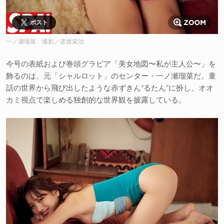
ポスト
一ノ瀬瑠菜 撮影／彦坂栄治
今号の表紙および巻頭グラビア「美女地図〜私が主人公〜」を
飾るのは、元「シャルロット」のセンター・一ノ瀬瑠菜だ。童
話の世界から飛び出したような赤ずきん“るたん”に扮し、オオ
カミ視点で楽しめる独創的な世界観を披露している。