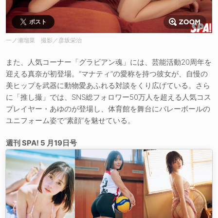
ポスト
一ノ瀬瑠菜 撮影／彦坂栄治
また、人気コーナー「グラビアン魂」には、芸能活動20周年を
迎える真奈が初登場。“マナティ”の愛称を持つ彼女が、自慢の
美ヒップを武器に動物愛あふれる対談をくり広げている。さら
に「推し撮」では、SNS総フォロワー50万人を超える人気コス
プレイヤー・あゆのが登場し、体育館を舞台にバレーボールの
ユニフォーム姿で“素顔”を魅せている。
週刊 SPA! 5 月19日号