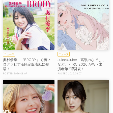
ニュース
ニュース
奥村優季、『BRODY』で初ソ
Juice=Juice、高嶺のなでしこ
ログラビア＆限定版表紙に登
など、＜IRC 2026 A/W＞出
場！
演者第2弾発表！
2026.08.07
2026.08.07