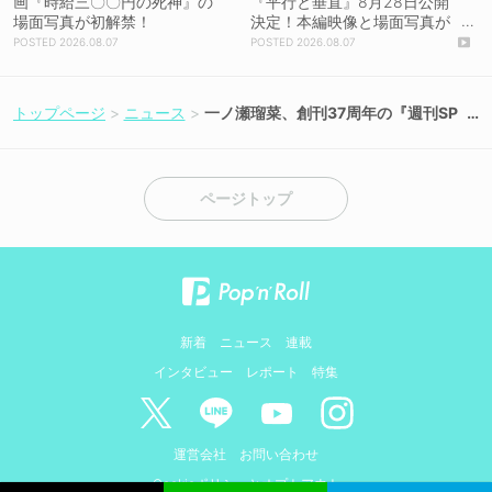
画『時給三〇〇円の死神』の
『平行と垂直』8月28日公開
場面写真が初解禁！
決定！本編映像と場面写真が
初解禁！
2026.08.07
2026.08.07
トップページ
ニュース
一ノ瀬瑠菜、創刊37周年の『週刊SP
A!』表紙に初登場！
ページトップ
新着
ニュース
連載
インタビュー
レポート
特集
運営会社
お問い合わせ
Cookieポリシーとオプトアウト