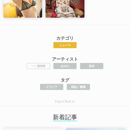
カテゴリ
ニュース
アーティスト
一ノ瀬瑠菜
あゆの
真奈
タグ
グラビア
雑誌／書籍
Pop'n'Roll.tv
新着記事