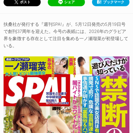
シェア
ブックマーク
ポスト
扶桑社が発行する『週刊SPA!』が、5月12日発売の5月19日号
で創刊37周年を迎えた。今号の表紙には、2026年のグラビア
界を象徴する存在として注目を集める一ノ瀬瑠菜が初登場して
いる。