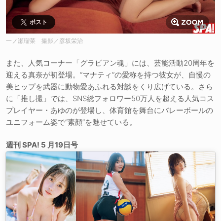
ポスト
一ノ瀬瑠菜 撮影／彦坂栄治
また、人気コーナー「グラビアン魂」には、芸能活動20周年を
迎える真奈が初登場。“マナティ”の愛称を持つ彼女が、自慢の
美ヒップを武器に動物愛あふれる対談をくり広げている。さら
に「推し撮」では、SNS総フォロワー50万人を超える人気コス
プレイヤー・あゆのが登場し、体育館を舞台にバレーボールの
ユニフォーム姿で“素顔”を魅せている。
週刊 SPA! 5 月19日号