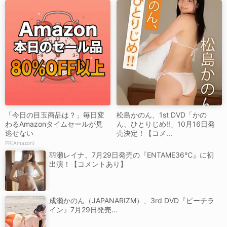
「今日の目玉商品は？」毎日変
松島かのん、1st DVD「かの
わるAmazonタイムセールが見
ん、ひとりじめ!!」10月16日発
逃せない
売決定！【コメ...
PR(Amazon)
羽瀬レイナ、7月29日発売の『ENTAME36℃』に初
出演！【コメントあり】
成瀬かのん（JAPANARIZM）、3rd DVD『ピーチラ
イン』7月29日発売...