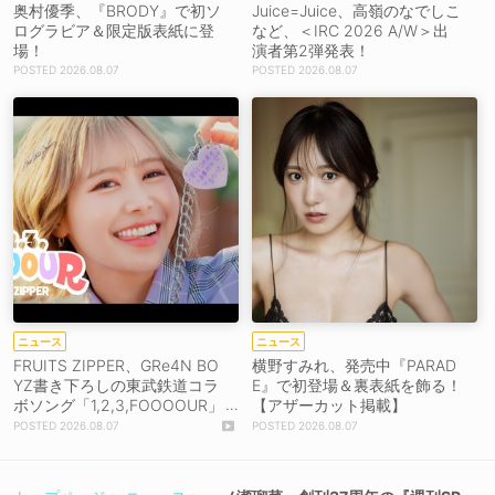
奥村優季、『BRODY』で初ソ
Juice=Juice、高嶺のなでしこ
ログラビア＆限定版表紙に登
など、＜IRC 2026 A/W＞出
場！
演者第2弾発表！
2026.08.07
2026.08.07
ニュース
ニュース
FRUITS ZIPPER、GRe4N BO
横野すみれ、発売中『PARAD
YZ書き下ろしの東武鉄道コラ
E』で初登場＆裏表紙を飾る！
ボソング「1,2,3,FOOOOUR」
【アザーカット掲載】
をリリース＆MV公開！
2026.08.07
2026.08.07