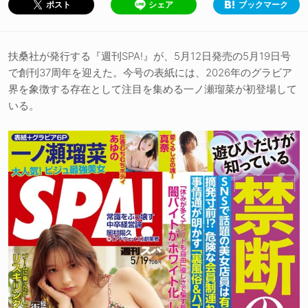
シェア
ブックマーク
ポスト
扶桑社が発行する『週刊SPA!』が、5月12日発売の5月19日号
で創刊37周年を迎えた。今号の表紙には、2026年のグラビア
界を象徴する存在として注目を集める一ノ瀬瑠菜が初登場して
いる。