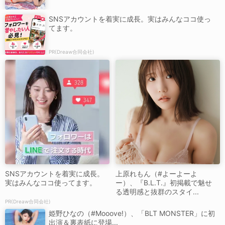
SNSアカウントを着実に成長。実はみんなココ使っ
てます。
PR(Dreaw合同会社)
SNSアカウントを着実に成長。
上原れもん（#よーよーよ
実はみんなココ使ってます。
ー）、『B.L.T.』初掲載で魅せ
る透明感と抜群のスタイ...
PR(Dreaw合同会社)
姫野ひなの（#Mooove!）、「BLT MONSTER」に初
出演＆裏表紙に登場...