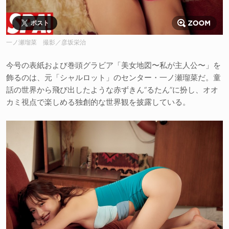
ポスト
一ノ瀬瑠菜 撮影／彦坂栄治
今号の表紙および巻頭グラビア「美女地図〜私が主人公〜」を
飾るのは、元「シャルロット」のセンター・一ノ瀬瑠菜だ。童
話の世界から飛び出したような赤ずきん“るたん”に扮し、オオ
カミ視点で楽しめる独創的な世界観を披露している。