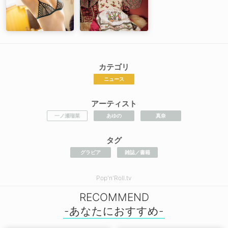
カテゴリ
ニュース
アーティスト
一ノ瀬瑠菜
あゆの
真奈
タグ
グラビア
雑誌／書籍
Pop'n'Roll.tv
RECOMMEND