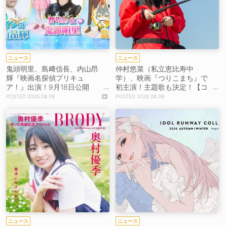
ニュース
ニュース
鬼頭明里、島﨑信長、内山昂
仲村悠菜（私立恵比寿中
輝『映画名探偵プリキュ
学）、映画『つりこまち』で
ア！』出演！9月18日公開
初主演！主題歌も決定！【コ
【コメントあり】
メントあり】
2026.08.09
2026.08.08
ニュース
ニュース