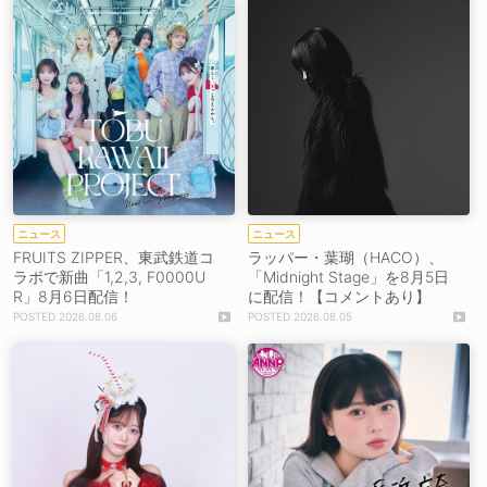
ニュース
ニュース
FRUITS ZIPPER、東武鉄道コ
ラッパー・葉瑚（HACO）、
ラボで新曲「1,2,3, F0000U
「Midnight Stage」を8月5日
R」8月6日配信！
に配信！【コメントあり】
2026.08.06
2026.08.05