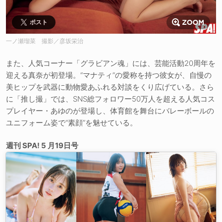
ポスト
一ノ瀬瑠菜 撮影／彦坂栄治
また、人気コーナー「グラビアン魂」には、芸能活動20周年を
迎える真奈が初登場。“マナティ”の愛称を持つ彼女が、自慢の
美ヒップを武器に動物愛あふれる対談をくり広げている。さら
に「推し撮」では、SNS総フォロワー50万人を超える人気コス
プレイヤー・あゆのが登場し、体育館を舞台にバレーボールの
ユニフォーム姿で“素顔”を魅せている。
週刊 SPA! 5 月19日号