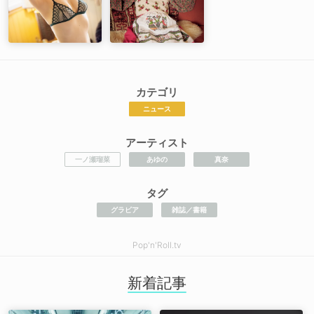
カテゴリ
ニュース
アーティスト
一ノ瀬瑠菜
あゆの
真奈
タグ
グラビア
雑誌／書籍
Pop'n'Roll.tv
新着記事