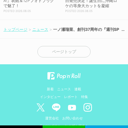
A!』表紙＆12Pフォトブック
日発売決定！誕生日に沖縄ロ
で魅了！
ケの等身大カットを凝縮
2026.08.05
2026.08.05
トップページ
ニュース
一ノ瀬瑠菜、創刊37周年の『週刊SP
A!』表紙に初登場！
ページトップ
新着
ニュース
連載
インタビュー
レポート
特集
運営会社
お問い合わせ
Cookieポリシーとオプトアウト