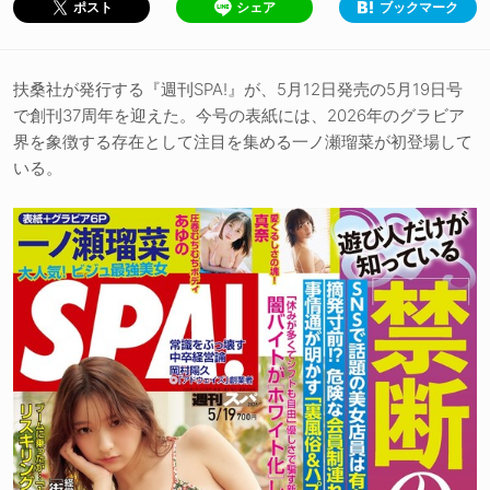
シェア
ブックマーク
ポスト
扶桑社が発行する『週刊SPA!』が、5月12日発売の5月19日号
で創刊37周年を迎えた。今号の表紙には、2026年のグラビア
界を象徴する存在として注目を集める一ノ瀬瑠菜が初登場して
いる。