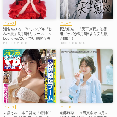
ニュース
ニュース
瀬名ちひろ、7thシングル「飲
長浜広奈、『天下無双』初番
みべ夏」8月5日リリース！＜
組グッズが8月5日より受注販
LuckyFes'26＞で初披露も決
売開始！
定
2026.08.05
2026.08.05
ニュース
ニュース
東雲うみ、本日発売『週刊SP
遠藤璃菜、1st写真集が10月6